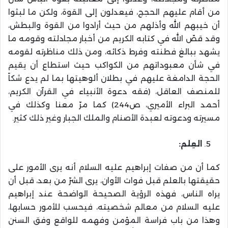
من أقام عليهم الحجج، فيعدلون إلى القوة، ولكن ما لبثوا
أن خيبهم الله وأذلهم من حيث أرادوا من القوة والبطش،
وقد قصّ الله في كتابه الكريم من أخبار مجادلته وقومه ما
يشهد ببالغ فطنته وفرط ذكائه، ومن ذلك مناظرته لقومه
في شأن معبوداتهم من الكواكب حيث استطاع أن يقيم
الحجة الدامغة عليهم في بطلان ألوهيتها بما لم يدع شكاً
للمنصف العاقل، (فقه دعوة الأنبياء في القرآن الكريم،
أحمد البراء الأميري، ص244) كما مرّ معنا وكذلك في
مسيرته ودعوته لعبدة الأصنام والملك الجبار وغير ذلك كثير.
العِلم:
كما أن من صفات إبراهيم عليه السلام أنه يرى الأمور على
حقيقتها بالعلم قبل فوات الأوان، يرى الشرّ من بعد، قبل أن
يراه الناس، فهذه الرؤية الصحيحة الواضحة عند إبراهيم
عليه السلام من معالم شخصيته، فيحسب للأمور حسابها،
وهذا من باب فراسة المؤمن وفهمه للواقع وفق السنن