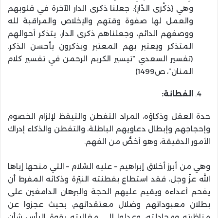
وهي {ذِكْرَى الدَّارِ}: جعلنا ذكرى الدار الآخرة في قلوبهم
والعمل لها صفوة وقتهم والإخلاص والمراقبة لله
ووصفهم الدائم، وجعلناهم ذكرى الدار، يتذكر أحوالهم
المتذكر ويَعتبر بهم المعتبر ويذكرون بأحسن الذكر.
(تفسير السعدي “تيسير الكريم الرحمن في تفسير كلام
المنان”، ص1499)
الفطانة:
حدة العقل وذكاؤه، المراد التفطن والتيقظ لإلزام الخصوم
وإحجاجهم وإبطال دعاويهم الباطلة، والتفطن والذكاء إدراك
الأمور الدقيقة، وهو أخصُّ من الفهم.
وهي من أبرز أخلاق إبراهيم – عليه السّلام – التي منحها إياها
الله عزّ وجل، فقد استطاع بفطنته النيّرة وذكائه المفرط أن
يفحم أعداءه ويقيم عليهم الحجة والبرهان الدامغين على
بطلان معبوداتهم وضلال معتقداتهم، بحيث عجزوا عن
مناظرته ومجادلته، وعدلوا إلى مغالبته بقوة البأس شأن