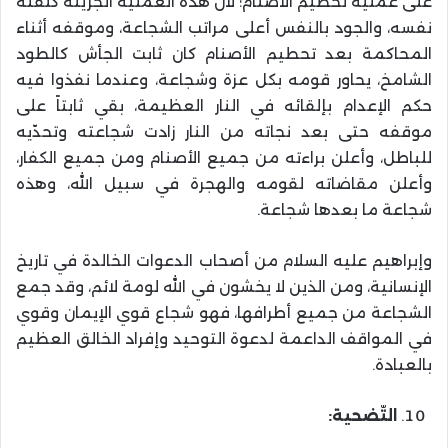
على عملية تحطيم الأصنام؛ لأن هذه العملية الجريئة كلفته
نفسه، والجود بالنفس أعلى مراتب الشجاعة، وموقفه أثناء
المحاكمة بعد تحطيم الأصنام كان ثابت الجأش كالطود
الشامخ، يحاور قومه بكل عزة وشجاعة، وعندما نفذوا فيه
حكم الإعدام بإلقائه في النار العظيمة، بقي ثابتاً على
موقفه حتى بعد نجاته من النار زادت شجاعته وتحدّيه
للباطل، وأعلن براءته من جميع الأصنام ومن جميع الكفار،
وأعلن مقاضاته لقومه والهجرة في سبيل الله، وهذه
شجاعة ما بعدها شجاعة.
وإبراهيم عليه السلام من أصحاب الدعوات الخالدة في تاريخ
الإنسانية، ومن الذين لا يخشون في الله لومة لائم، وقد جمع
الشجاعة من جميع أطرافها، فهو شجاع قوي الإيمان وقوي
في المواقف الداعمة لدعوة التوحيد وإفراد الخالق العظيم
بالعبادة.
التّضحية: