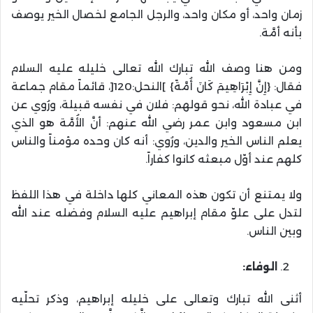
زمان واحد، أو مكان واحد، والرجل الجامع لخصال الخير يوصف
بأنه أمَّة.
ومن هنا وصف الله تبارك الله تعالى خليله عليه السلام
فقال: {إِنَّ إِبْرَاهِيمَ كَانَ أُمَّةً} ]النحل:120[، قائماً مقام جماعة
في عبادة الله، نحو قولهم: فلان في نفسه قبيلة، ورُوي عن
ابن مسعود وابن عمر رضي الله عنهم: أنَّ الأُمَّة هو الذي
يعلم الناس الخير والدين، ورُوي: أنه كان وحده مؤمناً والناس
كلهم عند أوّل مبعثه كانوا كفاراً.
ولا يمتنع أن تكون هذه المعاني كلها داخلة في هذا اللفظ
لتدل على علوّ مقام إبراهيم عليه السلام وفضله عند الله
وبين الناس.
الوفاء:
أثنى الله تبارك وتعالى على خليله إبراهيم، وذكر تحلّيه