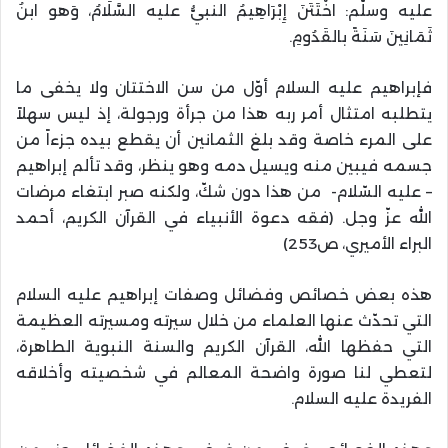
عليه وسلّم: اخْتَتَنَ إِبْرَاهِيمُ النبيُّ عليه السَّلَامُ، وَهو ابنُ
ثَمَانِينَ سَنَةً بالقَدُومِ.
فإبراهيم عليه السلام أوّل من سن الاختتان ولا يخفى ما
يتطلبه امتثال أمر ربه هذا من جرأة ورجولة، إذ ليس سهلاً
على المرء خاصة وقد بلغ الثمانين أن يقطع بيده جزءاً من
جسمه فيبين منه ويسيل دمه وهو ينظر، وقد تألم إبراهيم
– عليه السّلام- من هذا دون شكّ، ولكنه صبر ابتغاء مرضات
الله عزّ وجل. (فقه دعوة الأنبياء في القرآن الكريم، أحمد
البراء الأميري، ص253)
هذه بعض خصائص وفضائل وصفات إبراهيم عليه السلام
التي تحدّث عنها العلماء من خلال سيرته ومسيرته العظيمة
التي حفظها الله، القرآن الكريم والسنة النبوية الطاهرة،
لتعطي لنا صورة واضحة المعالم في شخصيته وأخلاقه
الفريدة عليه السلام.