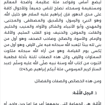
ليضع أساس وقواعد ملة عظيمة، واضحة المعالم
ومستقيمة وسمحاء، تصلح للناس جميعاً، وللأحوال كافة
على مدى الدهور، فإن إبراهيم عليه السلام هو خليل الله،
وهو النبيّ، والرسول، والصّديق، والمصطفى، والمجتبى،
والمهدي، وأبو الأنبياء، والشاكر، والأواه، والمنيب، والحليم،
والقانت، والموقن، والحنيف، وذو القلب السليم، والأمّة،
والإمام، والأسوة، والصالح، وصاحب الصحف، وهو أول من
بنى لله بيتاً؛ ليُعبد الله سبحانه فيه على الأرض، وهو أول من
يُكسى يوم القيامة، وهو من أراه الله سبحانه ملكوت
السماوات والأرض، وكل هذه الصفات ثابتة بأدلة قطعية
الثبوت من كتاب الله وسنة نبيه صلّى الله عليه وسلّم. (عبد
الستار كريم المرسومي، ملة أبيكم إبراهيم، ص243)
ومن هذه الخصائص والصفات والفضائل:
الرجل الأُمَّة:
الأًمَّة: هي الجماعة التي يجمعها أمر ما: إما دين واحد، أو