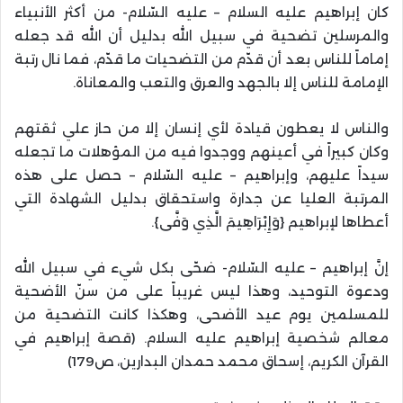
كان إبراهيم عليه السلام – عليه السّلام- من أكثر الأنبياء
والمرسلين تضحية في سبيل الله بدليل أن الله قد جعله
إماماً للناس بعد أن قدّم من التضحيات ما قدّم، فما نال رتبة
الإمامة للناس إلا بالجهد والعرق والتعب والمعاناة.
والناس لا يعطون قيادة لأي إنسان إلا من حاز علي ثقتهم
وكان كبيراً في أعينهم ووجدوا فيه من المؤهلات ما تجعله
سيداً عليهم، وإبراهيم – عليه السّلام – حصل على هذه
المرتبة العليا عن جدارة واستحقاق بدليل الشهادة التي
أعطاها لإبراهيم {وَإِبْرَاهِيمَ الَّذِي وَفَّى}.
إنَّ إبراهيم – عليه السّلام- ضحّى بكل شيء في سبيل الله
ودعوة التوحيد، وهذا ليس غريباً على من سنّ الأضحية
للمسلمين يوم عيد الأضحى، وهكذا كانت التضحية من
معالم شخصية إبراهيم عليه السلام. (قصة إبراهيم في
القرآن الكريم، إسحاق محمد حمدان البدارين، ص179)