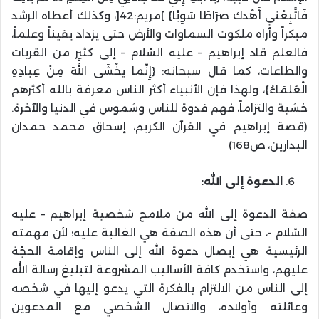
فَاتَّبِعْنِي أَهْدِكَ صِرَاطًا سَوِيًّا} ]مريم:42[، وكذلك أعطاه الرشد
مبكراً وأراه ملكوت السماوات والأرض حتى يزداد يقيناً وعلماً،
فالعلم قاد إبراهيم – عليه السّلام – إلى كثير من القربات
والطاعات، كما قال سبحانه: {إِنَّمَا يَخْشَى اللَّهَ مِنْ عِبَادِهِ
الْعُلَمَاءُ}، ولهذا فإن الأنبياء أكثر الناس معرفة بالله أكثرهم
خشية والتزاماً، فهم قدوة للناس وشموس في الدنيا والآخرة.
(قصة إبراهيم في القرآن الكريم، إسحاق محمد حمدان
البدارين، ص168)
الدعوة إلى الله:
صفة الدعوة إلى الله من ملامح شخصية إبراهيم – عليه
السّلام -، حتى أن هذه الصفة هي الغالبة عليه؛ لأن مهمته
الرئيسية هي إيصال دعوة الله إلى الناس وإقامة الحجّة
عليهم، واستخدم كافة الأساليب المشروعة لتبليغ رسالة الله
إلى الناس من الالتزام بالفكرة التي يدعو إليها في شخصه
وعائلته وأولاده، والاتصال الشخصي مع المدعوين