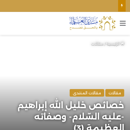
اغتيال الشيخ محمد أنور ريغي: جريمة تستهدف العلماء ووحدة المجتمع
القائمة
الرئيسية
/
مقالات
مقالات
مقالات المنتدى
خصائص خليل الله إبراهيم
-عليه السّلام- وصفاته
العظيمة (3)