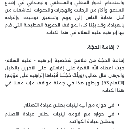
واستخدام الحوار العقلي والمنطقي والوجداني في إقناع
المدعو، وأكثر من الرحلات والهجرات والدعوات الخاشعات من
أجل هداية الناس إلى ربهم وتحقيق توحيده وإفراده
بالعبادة، وقد بيّنا كل المواقف الدعوية العظيمة التي قام
بها إبراهيم عليه السلام في هذا الكتاب.
إقامة الحجّة:
إقامة الحجّة من ملامح شخصية إبراهيم – عليه السّلام-
حيث أعطاه الله القدرة على إقامتها على الآخرين بالدليل
والبرهان، قال تعالى: {وَتِلْكَ حُجَّتُنَا آَتَيْنَاهَا إِبْرَاهِيمَ عَلَى قَوْمِهِ}
]الأنعام:83[. ويظهر هذا في جملة مواقف مرّت معنا في
هذا الكتاب:
في حواره مع أبيه لإثبات بطلان عبادة الأصنام.
في حواره مع قومه لإثبات بطلان عبادة الأصنام
وبطلان عبادة الكواكب.