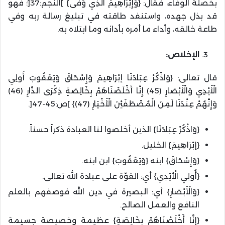
بخصلة الوفاء، فقال: {وَإِبْرَاهِيمَ الَّذِي وَفَّى} ]النجم:37[؛ فهو
قد بذل جهده، واستنفد طاقته في تبليغ رسالة ربه وفي
طاعة خالقه، وأداء ما أمره بأدائه وما ابتلاه به.
الإخلاص:
قال تعالى: {وَاذْكُرْ عِبَادَنَا إبْرَاهِيمَ وَإِسْحَاقَ وَيَعْقُوبَ أُولِي
الْأَيْدِي وَالْأَبْصَارِ (45) إِنَّا أَخْلَصْنَاهُمْ بِخَالِصَةٍ ذِكْرَى الدَّارِ (46)
وَإِنَّهُمْ عِنْدَنَا لَمِنَ الْمُصْطَفَيْنَ الْأَخْيَارِ (47)} ]ص:45-47[.
{وَاذْكُرْ عِبَادَنَا} الذين أخلصوا لنا العبادة ذكراً حسناً.
{إبْرَاهِيمَ} الخليل.
{وَإِسْحَاقَ} ابنه {وَيَعْقُوبَ} ابن ابنه.
{أُولِي الْأَيْدِي} أي: القوّة على عبادة الله تعالى.
{وَالْأَبْصَارِ} أي: البصيرة في دين الله فوصفهم بالعلم
النافع والعمل الصالح.
{إِنَّا أَخْلَصْنَاهُمْ بِخَالِصَةٍ} عظيمة وخصيصة جسيمة