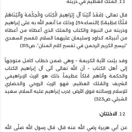
الملك العظيم في ذريته:
قال تعالى: {فَقَدْ آَتَيْنَا آَلَ إِبْرَاهِيمَ الْكِتَابَ وَالْحِكْمَةَ وَآَتَيْنَاهُمْ
مُلْكًا عَظِيمًا} ]النساء:54[، وذلك ما أنعم الله به على إبراهيم
وذريته من النبوة والكتاب والملك الذي أعطاه من أعطاه
من أنبيائه، كداود وسليمان عليهما السلام. (تفسير السعدي
“تيسير الكريم الرحمن في تفسير كلام المنان”، ص315)
وقد بيّنت الآية الكريمة – وهي ضمن خطاب كامل متوجهاً
إلى أهل الكتاب – أن الله تعالى آتى آل إبراهيم الكتاب
والحكمة وآتاهم مُلكاً عظيماً، ذلك هو الإرث الإبراهيمي
الشريف والمُلك العظيم، فهو الإرث الروحي والحضاري
للإسلام ورسالته فوق الأرض. (درب إبراهيم عليه السلام، سعيد
الشبلي، ص323)
الاختتان:
عن أبي هريرة رضي الله عنه قال: قال رسول الله صلّى الله