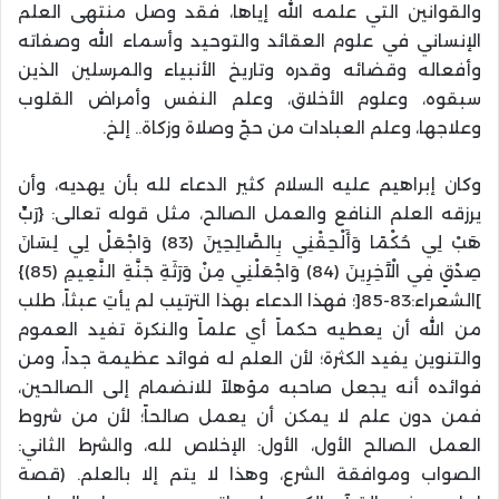
والقوانين التي علمه الله إياها، فقد وصل منتهى العلم
الإنساني في علوم العقائد والتوحيد وأسماء الله وصفاته
وأفعاله وقضائه وقدره وتاريخ الأنبياء والمرسلين الذين
سبقوه، وعلوم الأخلاق، وعلم النفس وأمراض القلوب
وعلاجها، وعلم العبادات من حجّ وصلاة وزكاة.. إلخ.
وكان إبراهيم عليه السلام كثير الدعاء لله بأن يهديه، وأن
يرزقه العلم النافع والعمل الصالح، مثل قوله تعالى: {رَبِّ
هَبْ لِي حُكْمًا وَأَلْحِقْنِي بِالصَّالِحِينَ (83) وَاجْعَلْ لِي لِسَانَ
صِدْقٍ فِي الْآَخِرِينَ (84) وَاجْعَلْنِي مِنْ وَرَثَةِ جَنَّةِ النَّعِيمِ (85)}
]الشعراء:83-85[؛ فهذا الدعاء بهذا الترتيب لم يأتِ عبثاً، طلب
من الله أن يعطيه حكماً أي علماً والنكرة تفيد العموم
والتنوين يفيد الكثرة؛ لأن العلم له فوائد عظيمة جداً، ومن
فوائده أنه يجعل صاحبه مؤهلاً للانضمام إلى الصالحين،
فمن دون علم لا يمكن أن يعمل صالحاً؛ لأن من شروط
العمل الصالح الأول، الأول: الإخلاص لله، والشرط الثاني:
الصواب وموافقة الشرع، وهذا لا يتم إلا بالعلم. (قصة