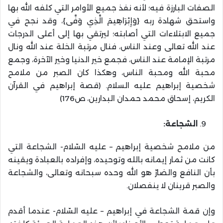
الصفات البارزة فيه؛ لأنه نفذ جميع الأوامر التي كلفه الله بها
واستحق شهادة ربه {وَإِبْرَاهِيمَ الَّذِي وَفَّى}، وقد نجح في
جميع الابتلاءات التي أصابته؛ ليرتقي بها إلى أعلى الدرجات
عند الله تعالى وعند الناس، فنال مرتبة الخلة عند الله ونال
مرتبة الإمامة عند الناس، فجمع خير الدنيا وخير الآخرة، وجمع
محبة الله ومحبة الناس، وهكذا كان الصبر من ملامح
شخصية إبراهيم عليه السلام. (قصة إبراهيم في القرآن
الكريم، إسحاق محمد حمدان البدارين، ص176)
الشجاعة:
من ملامح شخصية إبراهيم – عليه السّلام- الشجاعة التي
كانت من ثمار إيمانه بالله وتوحيده، وإفراده بالعبادة ويقينه
بأن النافع والضارّ هو الله وحده سبحانه وتعالى، والشجاعة
والصبر قرينان لا ينفصلان.
وإن قمة الشجاعة في إبراهيم – عليه السّلام- عندما أقدم