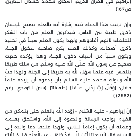
إبراهيم في القرآن الكريم، إسحاق محمد حمدان البدارين،
ص167)
وإن ترتيب هذا الدعاء فيه إشارة أنه بالعلم يصبح للإنسان
ذكرى طيبة بين الناس، فيذكرون العلم من باب الشكر
للعلماء؛ لأنهم أفادوهم ولهذا يكون العلم سبباً في تخليد
ذكرى أصحابه، وكذلك العلم يكرم صاحبه بدخول الجنة،
ويكون سبباً من أسباب دخول الجنة، وهذا يؤكده حديث
صحيح عن رسول الله صلّى الله عليه وسلّم: من سلك طريقاً
يلتمس فيه علماً سهّل الله به طريقاً إلى الجنة، ولهذا حثّ
الله رسوله محمد عليه السلام بأن يدعوه أن يزيده علماً
فقال: {وَقُلْ رَبِّ زِدْنِي عِلْمًا} ]طه:114[. (سنن الترمذي، رقم
(2682) )
إنَّ إبراهيم – عليه السّلام – زوّده الله بالعلم حتى يتمكن من
القيام بواجب الرسالة والدعوة إلى الله، واستحق بعلمه
وعمله أن يكون إماماً للناس، ولهذا عندما دعا والده إلى
الإسلام قال لأبيه: {يَا أَبَتِ إِنِّي قَدْ جَاءَنِي مِنَ الْعِلْمِ مَا لَمْ يَأْتِكَ