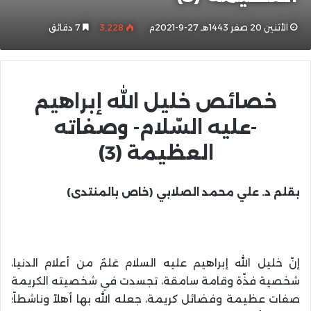
الأثنين 20 صفر 1443هـ 27-9-2021م
3٬228
7 دقائق
خصائص خليل الله إبراهيم
-عليه السّلام- وصفاته
العظيمة (3)
بقلم
د. علي محمد الصلابي (خاص بالمنتدى)
إنّ خليل الله إبراهيم عليه السلام عَلمٌ من أعلام الدنيا،
شخصية فذّة وقامة سامقة، تجسدت في شخصيته الكريمة
صفات عظيمة وفضائل كريمة، جعله الله بها أهلاً وناشطاً؛