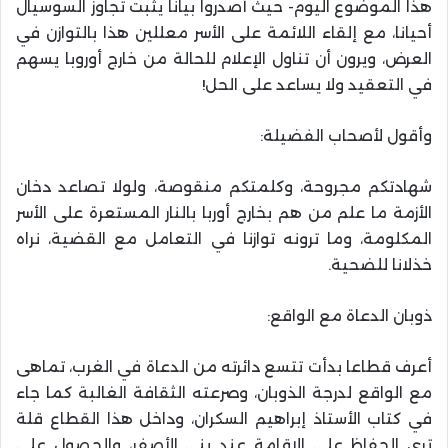
هذا الموضوع اليوم- حيث أصدروا بيانا يثبت تجاوز السوسيال
أحيانا، مع إلقاء اللائمة على الأسر معللين هذا بالتوازن في
العرض، ويرون أن تناول الإعلام للحالة من خارج أوروبا يسهم
في التعقيد ولا يساعد على الحل!
وأقول لأصحاب الفضيلة:
شهادتكم مجروحة، وكلمتكم منقوصة، ولولا تصاعد دخان
الأزمة ما علم من هم بخارج أوربا بالنار المستعرة على الأسر
المكلومة، وما ترونه توازنا في التعامل مع القضية، نراه
خذلانا للضحية.
ذوبان الدعاة مع الواقع:
أعرف قطاعا بدأت تتسع دائرته من الدعاة في الغرب، تماهى
مع الواقع لدرجة الذوبان، وصرعته الثقافة الغالبة كما جاء
في كتاب الأستاذ إبراهيم السكران، وداخل هذا القطاع قلة
ترى الحفاظ على الإقامة عند بني الأصفر، والحصول على