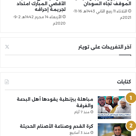
الموقف تجاه السودان
الأقصى المبارك امتداد
لجريمة إحراقه
الثلاثاء 11 ربيع الثاني 1443هـ 16-11-
الأربعاء 14 محرم 1442هـ 2-9-
2021م
2020م
آخر التغريدات على تويتر
كتابات
مباهلة بيزنطية يقودها أهل البدعة
والفرقة
منذ 7 أيام
كرة القدم وصناعة الأصنام الحديثة
منذ 3 أسابيع