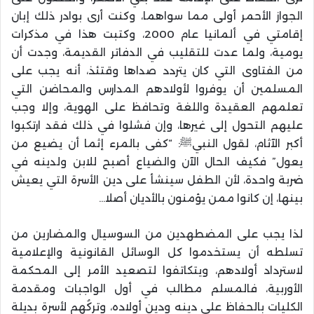
الجواز الأحمر أولى مما سواهما، وكنت أرى بوادر ذلك إبان
إقامتي في ألمانيا عام 2000، وكتبت هذا في مذكرات
يومية، ولما عدت للتقليب في الدفاتر القديمة، وجدت أن
من الفتاوى التي كان يتردد صداها وقتئذ، أنه يجب على
المسلمين أن يوفروا لأولادهم المدارس والمحاضن التي
تعلمهم العقيدة واللغة وتحافظ على الهوية، وإلا وجب
عليهم التحول إلى غيرها، وإن فشلوا في ذلك فقد ارتكبوا
أكبر الآثام، لقول النبيﷺ: “كفى بالمرء إثما أن يضيع من
يعول” فكيف الحال الآن والضياع أصبح للابن ولدينه في
ضربة واحدة، لأن الطفل سينشأ على دين الأسرة التي يعيش
بينها، إن كانوا ممن يؤمنون بالأديان أصلا…
لذا يجب على المضطهدين من السوسيال والمضارين من
تسلطه أن يستخدموا كل الوسائل القانونية والإعلامية
لاسترداد أولادهم، ويتكاتفوا لتصعيد الأمر إلى المحكمة
الأوربية، فالمسلم مطالب في أول الواجبات ومقدمة
الكليات بالحفاظ على دينه ودين أولاده، وتركُهم لأسرة بديلة