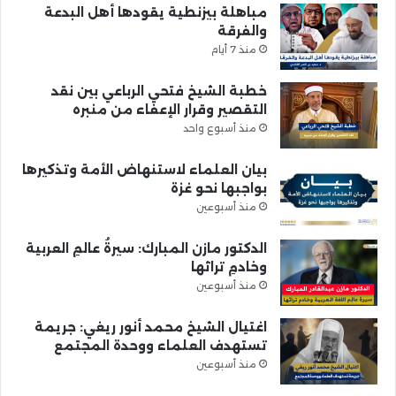
مباهلة بيزنطية يقودها أهل البدعة
والفرقة
منذ 7 أيام
خطبة الشيخ فتحي الرباعي بين نقد
التقصير وقرار الإعفاء من منبره
منذ أسبوع واحد
بيان العلماء لاستنهاض الأمة وتذكيرها
بواجبها نحو غزة
منذ أسبوعين
الدكتور مازن المبارك: سيرةُ عالمِ العربية
وخادمِ تراثها
منذ أسبوعين
اغتيال الشيخ محمد أنور ريغي: جريمة
تستهدف العلماء ووحدة المجتمع
منذ أسبوعين