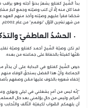
بدأ الشّيخ كفتارو يشعرُ بدنوّ أجله وهو يراقب
فما كان منه إلّا أن كتب وصيّته وجمع كبار مشا
شخصًا فقرأ عليهم وصيّته وأخذ منهم العهد على
من شهر تشرين الأوّل “نوفمبر” من عام 2002م.
الحشدُ العاطفيّ والتذك
لم تكن وصيّة الشّيخ أحمد كفتارو وصيّة تقليد
ظنّها كفيلةً بالحفاظ على جماعته من بعده.
حرص الشّيخ كفتارو في البداية على أن يذكّر م
الجماعة، وأنّ هذا الفضل يستحقّ الوفاء منه
إخفاء شعوره بالخوف عليها ممّن وصفهم بأصحاب
“إنّه ليس من أمرٍ يشغلني في ليلي ونهاري وعلى 
أمركم، وليس من حالٍ يؤلمني بعد حال المسلمين إل
أن يلهمكم الصّواب لكيفيّة التّآلف والتّحابب 