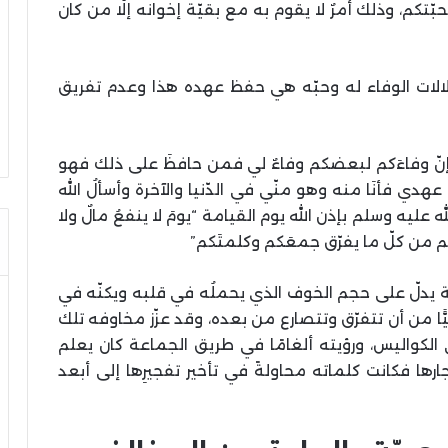
كم، وذلك أمرٌ لا يقوم به مع بقيّة إخوانه إلّا من كان
 دلالات الوفاء له وحبّه هي حفظ عهده هذا وعدم تفريق
 وإنّ وفاءَكم لبعضكم وفاءٌ لي فمن حافظَ على ذلك فهو
هدي فأنَا منه وهو منّي في الدّنيا والآخرة وأسألُ الله
عليه وسلم بإذن الله يوم القيامة “يومَ لا ينفعُ مالٌ ولا
كم من كلّ ما يفرّق جمعَكم وكلمتَكم”
ة يدلّ على حجم الخوف الذي يحملُه في قلبه ويكنّه في
ا من أن تتفرّق وتتصارع من بعده، وقد عزّز مخاوفه تلك
الكواليس، ورؤيته ألغامًا في طريق الجماعة كان يعلم
ارها فكانت كلماته محاولةً في تأخير تفجيرِها إلى أبعد