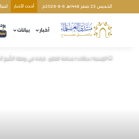
الخميس 23 صفر 1448هـ 6-8-2026م
أحدث الأخبار
أخبار
بيانات
الرئيسية
/
مقالات
/
جماعة كفتارو.. قراءة في وصيّة الشّيخ أح