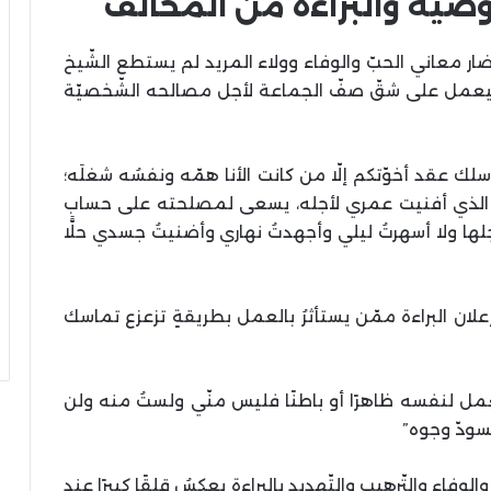
وصيّة والبراءة من المخالف
ار معاني الحبّ والوفاء وولاء المريد لم يستطع الشّيخ
سيعمل على شقّ صفّ الجماعة لأجل مصالحه الشّخصيّة
ك عقد أخوّتكم إلّا من كانت الأنا همّه ونفسُه شغلَه؛
 الذي أفنيت عمري لأجله، يسعى لمصلحته على حساب
جلها ولا أسهرتُ ليلي وأجهدتُ نهاري وأضنيتُ جسدي حلًّا
علان البراءة ممّن يستأثرُ بالعمل بطريقةٍ تزعزع تماسك
عمل لنفسه ظاهرًا أو باطنًا فليس منّي ولستُ منه ولن
تسودّ وجوه”
وفاء والتّرهيب والتّهديد بالبراءة يعكسُ قلقًا كبيرًا عند