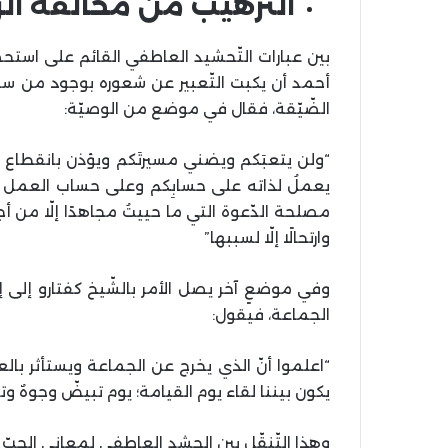
التّرهيبُ من مخالفة ال
بين عبارات التّحشيد العاطفي القائم على استحض
أحمد أن يكبت التّعبير عن شعوره بوجود من 
الضّيّقة، فقال في موضع من الوصيّة:
“ولن يتعبَكم ويضني مسيرتَكم ويؤذن بانقطاع سل
يعملُ لذاته على حسابِكم وعلى حساب العمل
مصلحة الدّعوة التي ما حييتُ مجاهدًا إلّا من أ
وارتحالًا إلّا لسببها”
وفي موضعٍ آخر يصل الأمر بالشّيخ كفتارو إلى إ
الجماعة، فيقول:
“اعلموا أنّ الذي يخرج عن الجماعة ويستأثر بال
يكون بيننا لقاء يوم القيامة؛ يوم تبيضّ وجوهٌ و
وهذا التّنقّل بين الحشد العاطفي لمعاني الحبّ وال