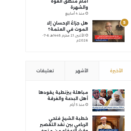
أمام منطق القوة
والشهرة
منذ 4 أسابيع
هل جزاءُ الإحسانِ إلا
الموت في العتمة؟
الأثنين 21 محرم 1448هـ 6-7-
2026م
الأخيرة
الأشهر
تعليقات
مباهلة بيزنطية يقودها
أهل البدعة والفرقة
منذ 5 أيام
خطبة الشيخ فتحي
الرباعي بين نقد التقصير
وقرار الإعفاء من منبره