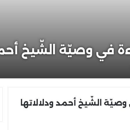
ءة في وصيّة الشّيخ أحم
وصيّة الشّيخ أحمد ودلالاتها