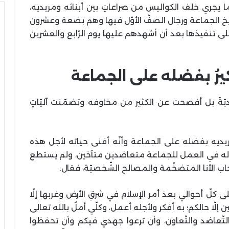
 ما يجري خلف الكواليس من صراعاتٍ بين أبنائه ومريديه،
يخ الجماعة ورجال الصفّ الأوّل فيها وهم بضعة وعشرون
 تنفيذها بعد أن أشهدهم عليها يوم الرّابع والعشرين
يرُ بفضله على الجماعة
يّةً بل أفصحت عن الكثير من مخاوفه وتضمّنت آليّاتٍ
ريديه بفضله على الجماعة وأنّه أفنى حياته لأجل هذه
م له في العمل للجماعة متعاضدين متآخين، ولم يستطع
 الأنا المتضخّمة والمصالح الشّخصيّة، فقال:
كلّ أحوالي بعدَ أمر الإسلام في شرقِ الأرض وغربها إلّا
ّا حالكم؛ به أفكر ولأجله أعمل، وكلّي أملٌ بالله تعالى
والتّعاضد والتّعاون، وأن ترعوا جهدي فيكم وأن تحفظوا