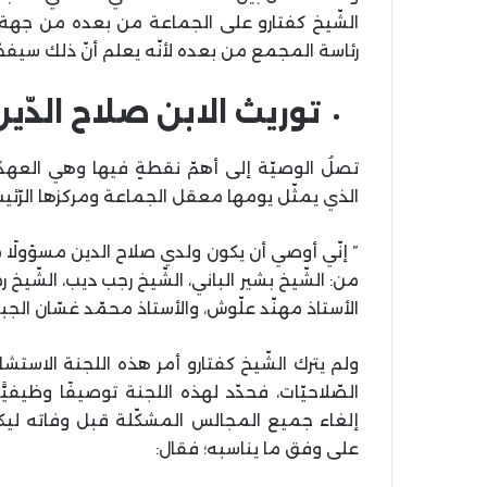
الشّيخ كفتارو على الجماعة من بعده من جهة،
رئاسة المجمع من بعده لأنّه يعلم أنّ ذلك سيفجّر 
توريث الابن صلاح الدّي
تصلُ الوصيّة إلى أهمّ نقطةٍ فيها وهي العهدُ
الذي يمثّل يومها معقل الجماعة ومركزها الرّئي
” إنّي أوصي أن يكون ولدي صلاح الدين مسؤولًا
من: الشّيخ بشير الباني، الشّيخ رجب ديب، الشّيخ
الأستاذ مهنّد علّوش، والأستاذ محمّد غسّان الجبا
ولم يترك الشّيخ كفتارو أمر هذه اللجنة الاستش
الصّلاحيّات، فحدّد لهذه اللجنة توصيفًا وظيفيّ
إلغاء جميع المجالس المشكّلة قبل وفاته ليك
على وفق ما يناسبه؛ فقال: