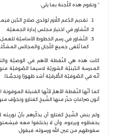
” وتقوم هذه اللّجنة بما يلي:
تقديم الدّعم اللّازم لولدي صلاح الدّين فيم
التّشاور في اختيار مجلس إدارة الجمعيّة.
التّشاور في رسم الخطوط الأساسيّة للعمل 
كما تُلغى جميع اللّجان والمجالس المشكّلة 
كانت هذه هي النّقطة الأهم في الوصيّة والتي 
المدرسة الدّينيّة السّوريّة لاسيما الصّوفيّة منها
أنّه في الصّوفيّة الطُّرقيّة أشد ظهورًا وتجسُّدًا.
كما أنّها النّقطة الأهمّ لأنّها القنبلة الموقوت
أتون صراعاتٍ حذّر منها الشّيخ كفتارو وتخوّف من
ولم ينسَ الشّيخ كفتارو أن يذكّرهم بأنّ توريث
يحفظوه ويرعوه، وأن لا يختلفوا معه فيشمتو
سقوطهم من عين الله ورسوله، فيقول: