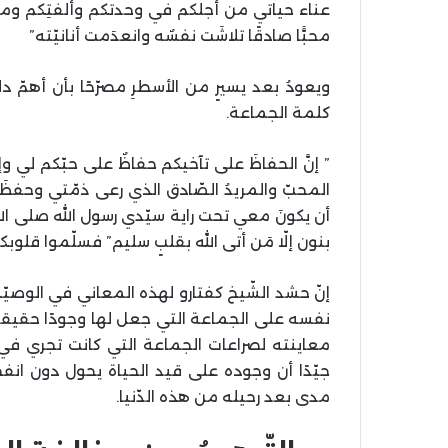
عناء حياتي من أجلكم في وحدتكم وألفتِكم ومحبّت
محبًّا صادقًا تلاشَت نفسٌه وانعدَمت أنانيّته”
ويعودُ بعد يسيرٍ من الأسطرِ مصرّحًا بأن أهمّ
كلمة الجماعة.
” إنَّ الحفاظَ على تآخيكم حفاظٌ على حبّكم لي
المحبّ والمريدُ الصّادق الذي رعى ذمّتي وحفظَ ع
أن يكونَ معي تحت راية سيّدي رسول الله صلى الله 
بنون إلّا مَن أتى الله بقلبٍ سليم” فسلّموا قلوب
إنّ حشد الشّيخ كفتارو لهذه المعاني في الوصيّ
نفسه على الجماعة التي جعل لها وجودًا حقيقيًّ
معاينته لصراعات الجماعة التي كانت تجري في 
جيّدًا أن وجوده على قيد الحياة يحول دون انفج
مدى بعد رحيله من هذه الدّنيا.