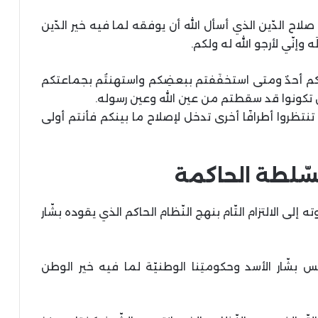
ح الدّين الذي أسأل الله أن يوفقه لما فيه خير الدّين
 وإنّي لأرجو الله له ولكم.
ليكم أحدٌ ومتى استخفَفتم ببعضِكم واستهنتُم بجماعتكم
 تكونوا قد سقطتم من عين الله وعين رسوله.
 تنتظروا أطرافًا أخرى تدخل لإصلاح ما بينكم فأنتم أولى
لسّلطة الحاكمة
لى الالتزام التّام بنهج النّظام الحاكم الذي يقوده بشّار
ّئيس بشّار الأسد وحكومتِنا الوطنيّة لما فيه خير الوطن