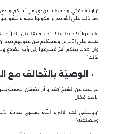
“وارعوا ذمّتي واحفظوا عهدي في أخيكم ولدي صلا
وما ذلك على الله بعزيز، فكونوا معه والتفّوا حولَه
واعلموا أنّكم طالما كنتم جميعًا فلن يتجرّأ ع
هنتُم على الآخرين وسقطّتُم من عيونِهم بعد أن
وإن حدث بينكم أمرٌ فسارعوا إلى رأبِ الصّدع ولا
بذلك”.
الوصيّة بالتّحالف مع ا
لم يغب عن الشّيخ كفتارو أن يضمّن الوصيّة دعوته إ
الأسد، فقال:
“ووصيّتي لكم الالتزام التّامّ بمنهج سيادة الر
ومصلحته”.