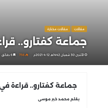
مقالات
مقالات مختارة
جماعة كفتارو.. قرا
الأثنين 30 شعبان 1442هـ 12-4-2021م
756
6 دقائق
جماعة كفتارو.. قراءة في 
بقلم محمد خير موسى