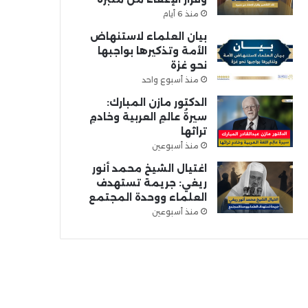
منذ 6 أيام
بيان العلماء لاستنهاض
الأمة وتذكيرها بواجبها
نحو غزة
منذ أسبوع واحد
الدكتور مازن المبارك:
سيرةُ عالمِ العربية وخادمِ
تراثها
منذ أسبوعين
اغتيال الشيخ محمد أنور
ريغي: جريمة تستهدف
العلماء ووحدة المجتمع
منذ أسبوعين