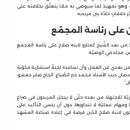
 وهو تمهيدٌ لما سيوصي به ممّا يتعلّق بخلافته على
خلافاتٍ حادّة بين مريديه.
ن على رئاسة المجمّع
 من بعد الشّيخ كفتارو لابنه صلاح على رئاسة المجمع
س، فجاء في الوصيّة:
 من بعدي عن العمل وأن تساعده لجنةٌ استشارية مكوّنة
 رمضان ديب، الأستاذ محمد خير الصّباغ، الحاج صابر حمشو،
ن”.
اريّة للاجتهاد من بعده حتّى لا يدخل المريدون في صراع
ًا ومهام عمليّة لا تتجاوزها، دون أن ينسى التأكيد على
ون لابنه صلاح الدّين فرصة في إعادة صياغة المشهد