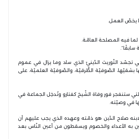
ا يخصّ العمل.
لما فيه المصلحة العامّة.
سابقًا”.
تجسّد التّوريث الدّينيّ الذي ساد وما يزال في عموم
 بشقيّها، الصّوفيّة الطُّرقيّة، والصّوفيّة العلميّة، على
ة التي ستنفجر فور وفاة الشّيخ كفتارو وتُدخِل الجماعة في
ها في وصيّته.
ه لابنه صلاح الدّين هو ذمّته وعهده الذي يجب عليهم أن
ن به الأعداء والخصوم ويسقطون من أعين النّاس بعد