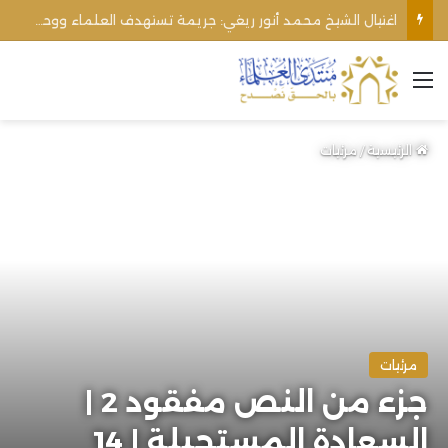
اغتيال الشيخ محمد أنور ريغي: جريمة تستهدف العلماء ووحدة المجتمع
القائمة
الرئيسية
/
مرئيات
مرئيات
جزء من النص مفقود 2 |
السعادة المستحيلة | 14