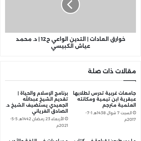
خوارق العادات | التدين الواعي ح12 | د. محمد
عياش الكبيسي
مقالات ذات صلة
جامعات غربية تدرس لطلابها
برنامج الإسلام والحياة |
عبقرية ابن تيمية ومكانته
تقديم الشيخ عبدالله
العلمية مترجم
الجعيدي يستضيف الشيخ د.
الصادق الغرياني
السبت 7 شوال 1438هـ 1-7-
الأربعاء 23 رمضان 1442هـ 5-5-
2017م
2021م
ما يسطرون| قراءة في كتاب
مسامرات في اللغة والأدب