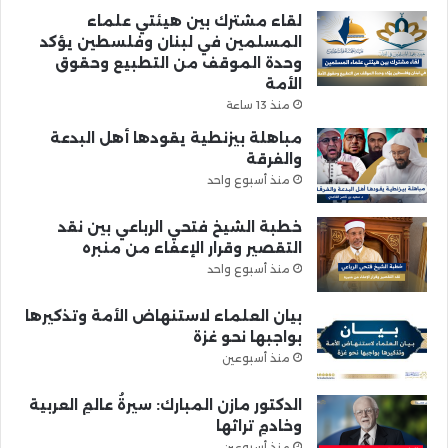
لقاء مشترك بين هيئتي علماء
المسلمين في لبنان وفلسطين يؤكد
وحدة الموقف من التطبيع وحقوق
الأمة
منذ 13 ساعة
مباهلة بيزنطية يقودها أهل البدعة
والفرقة
منذ أسبوع واحد
خطبة الشيخ فتحي الرباعي بين نقد
التقصير وقرار الإعفاء من منبره
منذ أسبوع واحد
بيان العلماء لاستنهاض الأمة وتذكيرها
بواجبها نحو غزة
منذ أسبوعين
الدكتور مازن المبارك: سيرةُ عالمِ العربية
وخادمِ تراثها
منذ أسبوعين