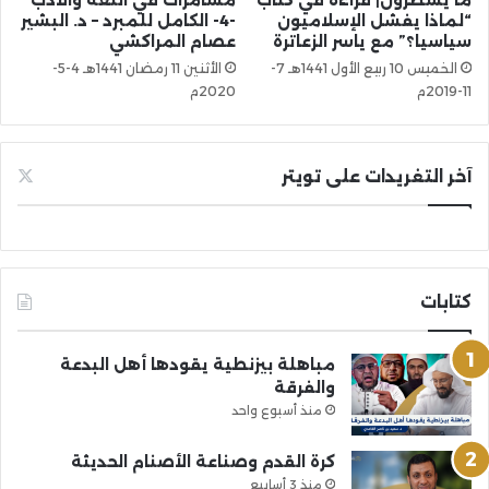
“لماذا يفشل الإسلاميون
-4- الكامل للمبرد – د. البشير
سياسيا؟” مع ياسر الزعاترة
عصام المراكشي
الخميس 10 ربيع الأول 1441هـ 7-
الأثنين 11 رمضان 1441هـ 4-5-
11-2019م
2020م
آخر التغريدات على تويتر
كتابات
مباهلة بيزنطية يقودها أهل البدعة
والفرقة
منذ أسبوع واحد
كرة القدم وصناعة الأصنام الحديثة
منذ 3 أسابيع