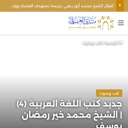
اغتيال الشيخ محمد أنور ريغي: جريمة تستهدف العلماء ووحدة المجتمع
القائمة
الرئيسية
/
كتب وبحوث
كتب وبحوث
جديد كتب اللغة العربية (4)
| الشيخ محمد خير رمضان
يوسف