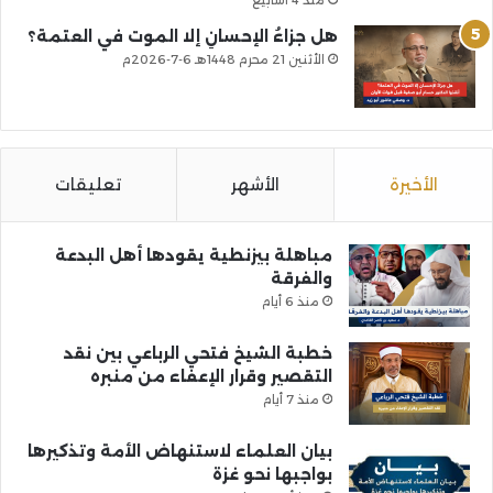
هل جزاءُ الإحسانِ إلا الموت في العتمة؟
الأثنين 21 محرم 1448هـ 6-7-2026م
الأخيرة
الأشهر
تعليقات
مباهلة بيزنطية يقودها أهل البدعة
والفرقة
منذ 6 أيام
خطبة الشيخ فتحي الرباعي بين نقد
التقصير وقرار الإعفاء من منبره
منذ 7 أيام
بيان العلماء لاستنهاض الأمة وتذكيرها
بواجبها نحو غزة