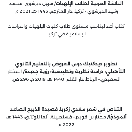
البلاغة العربية لطلاب الإلهيات
/ سهل ديرشوي، محمد
رشيد الديرشوي.- تركيا: دار المترجم، 1443 هـ، 2021 م.
كتاب أعد ليناسب مستوى طلاب كليات الإلهيات والدراسات
الإسلامية في تركيا.
تطوير ديدكتيك درس العروض بالتعليم الثانوي
التأهيلي: دراسة نظرية وتطبيقية: رؤية جديدة/
المختار
السعيدي.- الرباط: دار القلم، 1440 هـ، 2019 م، 296 ص.
التناص في شعر مفدي زكريا: قصيدة الذبيح الصاعد
أنموذجًا/
مختار بن قويدر.- قسنطينة: ألفا للوثائق، 1443 هـ،
2022 م.