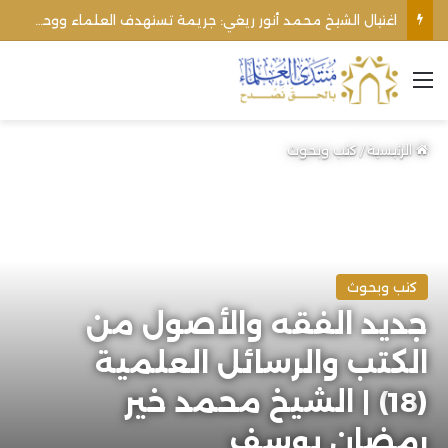
اغتيال الشيخ محمد أنور ريغي: جريمة تستهدف العلماء ووحدة المجتمع
القائمة
الرئيسية
/
كتب وبحوث
كتب وبحوث
جديد الفقه والأصول من
الكتب والرسائل العلمية
(18) | الشيخ محمد خير
رمضان يوسف