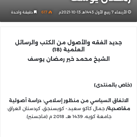
الأربعاء 7 ربيع الأول 1443هـ 13-10-2021م
617
دقيقة واحدة
جديد الفقه والأصول
من الكتب والرسائل
العلمية
(18)
الشيخ محمد خير رمضان يوسف
(خاص بالمنتدى)
الاتفاق السياسي من منظور إسلامي: دراسة أصولية
مقاصدية/
جمال كاكو سعيد.- كويسنجق، كردستان العراق:
جامعة كويه، 1439 هـ، 2018 م (ماجستير).