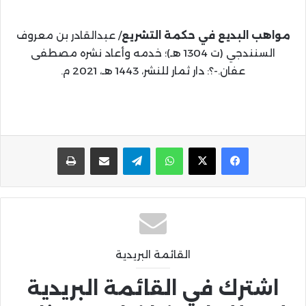
مواهب البديع في حكمة التشريع
/ عبدالقادر بن معروف
السنندجي (ت 1304 هـ)؛ خدمه وأعاد نشره مصطفى
عفان.-؟: دار ثمار للنشر، 1443 هـ، 2021 م.
واتساب
تيلقرام
مشاركة عبر البريد
طباعة
القائمة البريدية
اشترك في القائمة البريدية