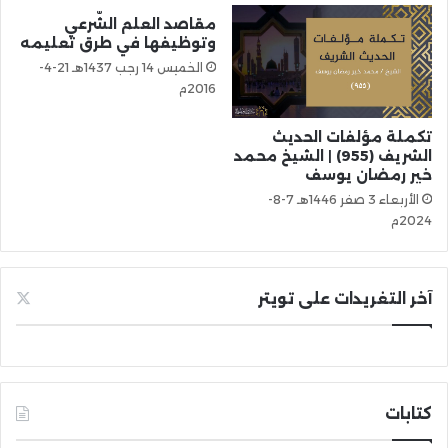
مقاصد العلم الشّرعي
وتوظيفها في طرق تعليمه
الخميس 14 رجب 1437هـ 21-4-
2016م
تكملة مؤلفات الحديث
الشريف (955) | الشيخ محمد
خير رمضان يوسف
الأربعاء 3 صفر 1446هـ 7-8-
2024م
آخر التغريدات على تويتر
كتابات