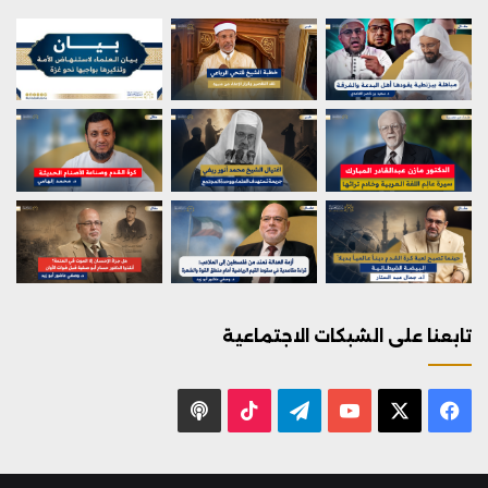
تابعنا على الشبكات الاجتماعية
X
فيسبوك
يوتيوب
تيلقرام
‫TikTok
بودكاست