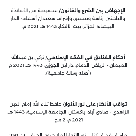
الإجهاض بين الشرع والقانون/
مجموعة من الأساتذة
والباحثين؛ رئاسة وتنسيق وإشراف سعيدان أسماء.- الدار
البيضاء؛ الجزائر: بيت الأفكار، 1443 هـ، 2021 م.
أحكام الفنادق في الفقه الإسلامي
/ تركي بن عبدالله
الميمان.- الرياض؛ الدمام: دار ابن الجوزي، 1443 هـ، 2021 م
(أصله رسالة جامعية).
ثواقب الأنظار على نور الأنوار
/ حافظ ثناء الله إمام الدين
الزاهدي.- صادق آباد، باكستان: الجامعة الإسلامية، 1443 هـ،
2021 م، 2 مج.
دراسة نقدية لكتاب نور الأنوار للملا جيون الحنفي (ت 1130