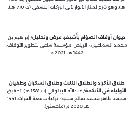
هـ)، وهو شرح لمنار الأنوار لأبي البركات النسفي (ت 710 هـ).
ديوان أوقاف الصوّام بأُشيقر: عرض وتحليل
/ إبراهيم بن
محمد السماعيل.- الرياض: مؤسسة ساعي لتطوير الأوقاف،
1442 هـ، 2021 م.
طلاق الأكراد والطلاق الثلاث وطلاق السكران وطغيان
الأولياء في الأنكحة
/ عبدالله البيتواتي (ت 1381 هـ)؛ تحقيق
محمد طاهر محمد صالح سيتو.- تركيا: جامعة الفرات، 1441
هـ، 2020 م (ماجستير).