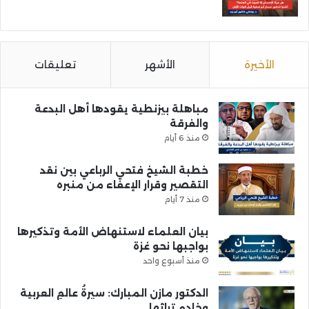
الأخيرة
الأشهر
تعليقات
مباهلة بيزنطية يقودها أهل البدعة
والفرقة
منذ 6 أيام
خطبة الشيخ فتحي الرباعي بين نقد
التقصير وقرار الإعفاء من منبره
منذ 7 أيام
بيان العلماء لاستنهاض الأمة وتذكيرها
بواجبها نحو غزة
منذ أسبوع واحد
الدكتور مازن المبارك: سيرةُ عالمِ العربية
وخادمِ تراثها