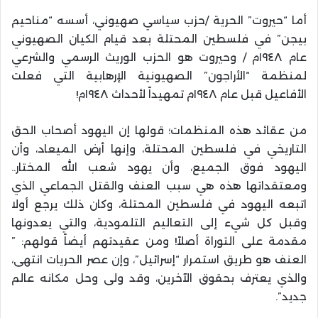
أما “حيروت” الحرية /حزب سياسي صهيوني، أسسه “مناحيم
بيجن” في فلسطين المحتلة بعد قيام الكيان الصهيوني
عام ١٩٤٨م / وحيروت هو الحزب الوريث الرسمي والشرعي
لمنظمة “الأراجون” الصهيونية الإرهابية التي فعلت
الأفاعيل قبل عام ١٩٤٨م تمهيداً لأحداث ١٩٤٨م!
من عقائد هذه المنظمات؛ قولها إن اليهود أصحاب الحق
التاريخي في فلسطين المحتلة، وإنها أرض الميعاد، وأن
اليهود فوق الجميع، وأن يهود شعب الله المختار..
ومعتقداتها هذه هي سبب العنف والقتل الجماعي الذي
اتبعه اليهود في فلسطين المحتلة، وكان ذلك يرجع أولا
وقبل كل شيء إلى التعاليم التلمودية، والتي يعدونها
مقدمة على التوراة أصلاً! ومن عقيدتهم أيضاً قولهم: ”
العنف هو طريق استمرار “إسرائيل”، وإن عصر الحريات انتهى،
والذي يعترف بحقوق الآخرين، وقد ولى وحل مكانه عالم
جديد”.