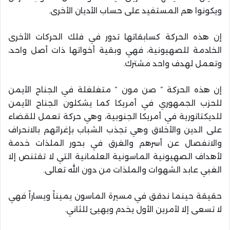
ويكونوا هم المستفيد على حساب الأديان الأخرى.
إن هذه الحركة كسابقاتها تدور في فلك الحركات الأخرى
الخادمة للصهيونية، فهي وبقية أخواتها ذات أصل واحد،
وتعمل لهدف واحد مشترك.
إن هذه الحركة ” صن مون ” متغلغلة في الجناح الأيمن
للحزب الجمهوري في أمريكا كما يشكلون الجناح الأيمن
للديكتاتورية في أمريكا الجنوبية، وهي حركة تعمل للقضاء
على الدين والأخلاق وهي تجذب الشباب بإغرائهم بالانحراف
والانفصال عن أسرهم والغرق في بحور الملذات خدمة
لأهداف الصهيونية الماسونية العلمانية التي لا تقتنص إلا
الغبي عابد الشهوات والملذات من دون الله تعالى.
حقيقة حينما ندقق في مسيرة الماسون يميناً ويساراً فهي
لا تسعى إلا لأمرين الأول يخدم ويهيئ للثاني.