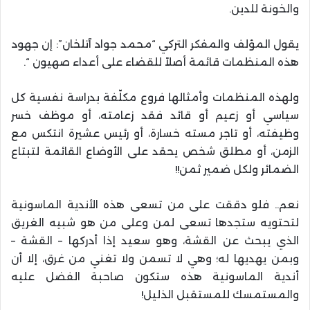
والخونة للدين.
يقول المؤلف والمفكر التركي “محمد جواد آتلخان”: إن جهود
هذه المنظمات قائمة أصلاً للقضاء على أعداء صهيون “.
ولهذه المنظمات وأمثالها فروع مكلّفة بدراسة نفسية كل
سياسي أو زعيم أو قائد فقد زعامته، أو موظف خسر
وظيفته، أو تاجر مسته خسارة، أو رئيس عشيرة انتكس مع
الزمن، أو مطلق شخص يحقد على الأوضاع القائمة لتبتاع
الضمائر ولكل ضمير ثمن!!
نعم.. فلو دققت على من تسعى هذه الأندية الماسونية
لتحتويه ستجدها تسعى لمن وعلى من هو شبيه الغريق
الذي يبحث عن القشة، وهو سعيد إذا أدركها – القشة –
وبمن يهديها له؛ وهي لا تسمن ولا تغني من غرق، إلا أن
أندية الماسونية هذه ستكون صاحبة الفضل عليه
والمستمسك للمستقبل الذليل!