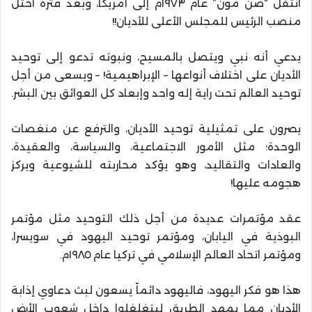
انتقل “صن مون” عام ١٩٧٣م إلى أمريكا، وبعد فترة احتل
منصب الرئيس للمجلس الأعلى للأديان!!
يدعي أنه نبي ويتصل بالمسيح، ونبوته تدعو إلى توحيد
الأديان على اختلاف أنواعها – الإبراهيمية! – ويسعى من أجل
توحيد العالم تحت راية إله واحد وإبعاد كل العوائق بين البشر.
يصرون على تمثيلية توحيد الأديان، والترفع عن منغصات
الوحدة؛ مثل الأمور الاجتماعية، والسياسة، والعقيدة،
والعادات والتقاليد، وهو يؤكد محاربته للشيوعية ويركز
هجومه عليها!
عقد مؤتمرات عديدة من أجل ذلك التوحيد مثل مؤتمر
البوذية في اليابان، ومؤتمر توحيد اليهود في سويسرا،
ومؤتمر اتحاد العالم الإسلامي في تركيا عام ١٩٨٥م.
هذا هو فكر اليهود، فاليهود دائماً يسعون لبث دعاوي إذابة
الأديان مما يمهد الطريق ليتغلغلوا داخل شعوب الأرض