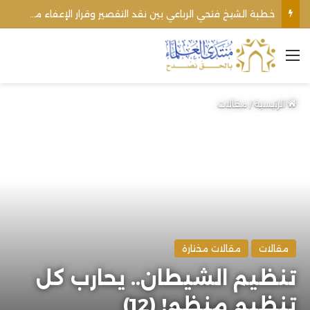
اغتيال الشيخ محمد أنور ريغي: جريمة تستهدف العلماء ووحدة المجتمع
القائمة
الرئيسية
/
مقالات
مقالات
مقالات مختارة
تنظيم الشيطان.. يحارب كل
تنظيم منظم! (12)