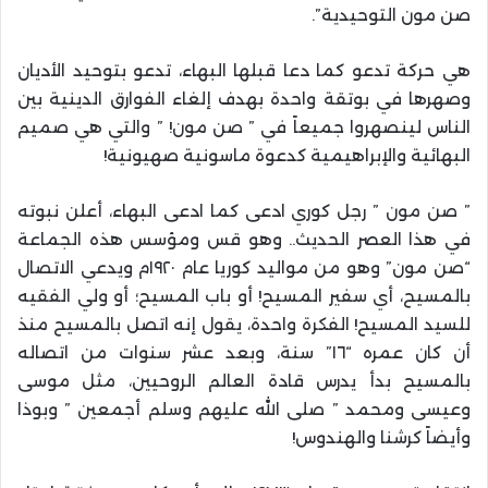
صن مون التوحيدية”.
هي حركة تدعو كما دعا قبلها البهاء، تدعو بتوحيد الأديان
وصهرها في بوتقة واحدة بهدف إلغاء الفوارق الدينية بين
الناس لينصهروا جميعاً في ” صن مون! ” والتي هي صميم
البهائية والإبراهيمية كدعوة ماسونية صهيونية!
” صن مون ” رجل كوري ادعى كما ادعى البهاء، أعلن نبوته
في هذا العصر الحديث.. وهو قس ومؤسس هذه الجماعة
“صن مون” وهو من مواليد كوريا عام ١٩٢٠م ويدعي الاتصال
بالمسيح، أي سفير المسيح! أو باب المسيح؛ أو ولي الفقيه
للسيد المسيح! الفكرة واحدة، يقول إنه اتصل بالمسيح منذ
أن كان عمره “١٦” سنة، وبعد عشر سنوات من اتصاله
بالمسيح بدأ يدرس قادة العالم الروحيين، مثل موسى
وعيسى ومحمد ” صلى الله عليهم وسلم أجمعين ” وبوذا
وأيضاً كرشنا والهندوس!