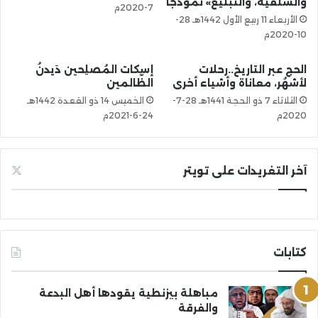
والسلفية، والتبليغ» نموذجا
7-2020م
الأربعاء 11 ربيع الأول 1442هـ 28-
10-2020م
الحج عبر التاريخ..رحلات
إسكات المُصلِحين دَيدنُ
لأشهُر، معاناة وأشياء أخرى
الظّالمين
الثلاثاء 7 ذو الحجة 1441هـ 28-7-
الخميس 14 ذو القعدة 1442هـ
2020م
24-6-2021م
آخر التغريدات على تويتر
كتابات
مباهلة بيزنطية يقودها أهل البدعة
والفرقة