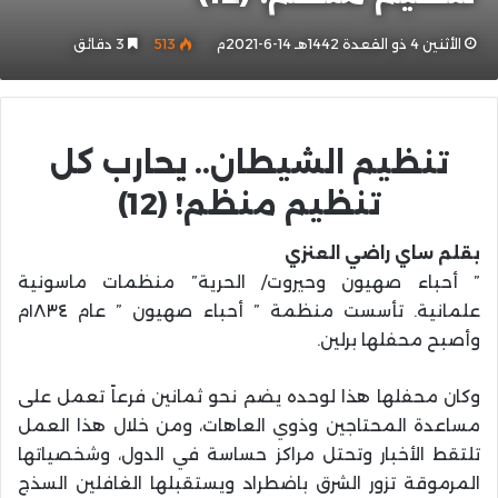
الأثنين 4 ذو القعدة 1442هـ 14-6-2021م
513
3 دقائق
تنظيم الشيطان.. يحارب كل
تنظيم منظم! (12)
بقلم ساي راضي العنزي
” أحباء صهيون وحيروت/ الحرية” منظمات ماسونية
علمانية. تأسست منظمة ” أحباء صهيون ” عام ١٨٣٤م
وأصبح محفلها برلين.
وكان محفلها هذا لوحده يضم نحو ثمانين فرعاً تعمل على
مساعدة المحتاجين وذوي العاهات، ومن خلال هذا العمل
تلتقط الأخبار وتحتل مراكز حساسة في الدول، وشخصياتها
المرموقة تزور الشرق باضطراد ويستقبلها الغافلين السذج