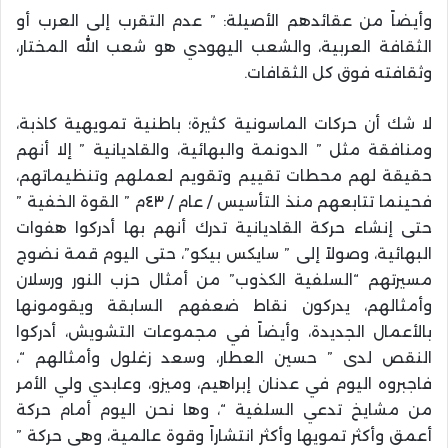
وأيضاً من عقائدهم الأصيلة: ” عدم التقرب إلى العرب أو
الثقافة العربية، والشعب اليهودي هو شعب الله المختار،
وثقافته فوق كل الثقافات.
لا شك أن حركات الماسونية كثيرة؛ باطنية تمويهية كاذبة،
ومنافقة مثل ” الدونمة والبهائية، والقاديانية ” إلا أنهم
حقيقة لهم محطات تقييم وتقويم لعملهم وتنظيماتهم،
فحينما تتابعهم منذ التأسيس / عام / ٤٣م ” القوة الخفية ”
حتى إنشاء حركة القاديانية تدرك أنهم بها أدركوا هفوات
البهائية، وصولاً إلى ” سايكس بيكو”، حتى اليوم قمة نضوج
مسيرتهم “السلفية الكذوب” من أمثال حزب النور ورسلان
وأمثالهم، يدركون نقاط ضعفهم السابقة ويقومونها
بالأعمال الجديدة، وأيضاً في مجموعات التشويش، أدركوا
النقص لدى ” حسين العطار، وسعد زغلول وأمثالهم “،
فاجبروه اليوم في عدنان إبراهيم، وميزو، وعابدي ولي الأمر
من مشايخ تدعي السلفية “، وها نحن اليوم أمام حركة
أعمق وأكثر تمويها وأكثر انتشاراً وقوة عالمية، وهي حركة ”