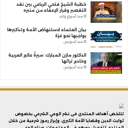
خطبة الشيخ فتحي الرباعي بين نقد
التقصير وقرار الإعفاء من منبره
منذ أسبوع واحد
بيان العلماء لاستنهاض الأمة وتذكيرها
بواجبها نحو غزة
منذ أسبوعين
الدكتور مازن المبارك: سيرةُ عالمِ العربية
وخادمِ تراثها
منذ أسبوعين
تتلخص أهداف المنتدى فى نشر الوعي الشرعي بخصوص
ثوابت الدين وقضايا الأمة الكبرى، وإبراز رموز شرعية من خلال
المنتدى لتفعيل دورهم في المجتمعات، وبناء الوعي