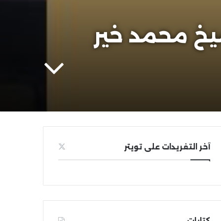
حديث الشريف (756) | الشيخ محمد خير
آخر التغريدات على تويتر
كتابات