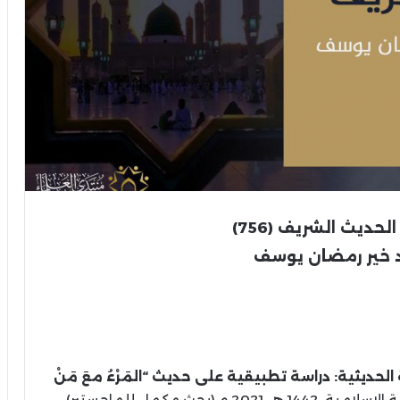
حديث الشريف (756)
 خير رمضان يوسف
حديثية: دراسة تطبيقية على حديث “المَرْءُ معَ مَنْ
(بحث مكمل للماجستير).