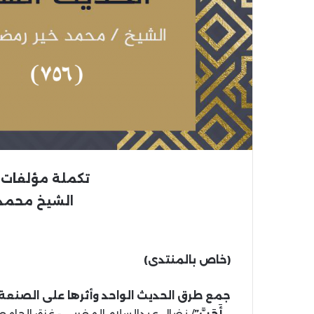
تكملة مؤلفات ال
الشيخ محمد
(خاص بالمنتدى)
جمع طرق الحديث الواحد وأثرها على الصنعة ال
أَحَبَّ”
/ نضال عبدالسلام المغربي.- غزة: الجامعة الإسلامية، 1442 هـ، 2021 م 