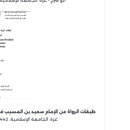
أبو شرخ.- غزة: الجامعة الإسلامية، 1442 هـ، 2021 م (بحث مكمل للدكتوراه
طبقات الرواة عن الإمام سعيد بن المسيب في
غزة: الجامعة الإسلامية، 1442 هـ، 2021 م (بحث مكمل للماجستير).