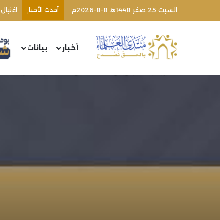
السبت 25 صفر 1448هـ 8-8-2026م
أحدث الأخبار
اغتيال
أخبار
بيانات
الرئيسية
/
كتب وبحوث
/
تكملة مؤلفات الحديث الشريف (756) | الشيخ محمد خير رمضان يوسف