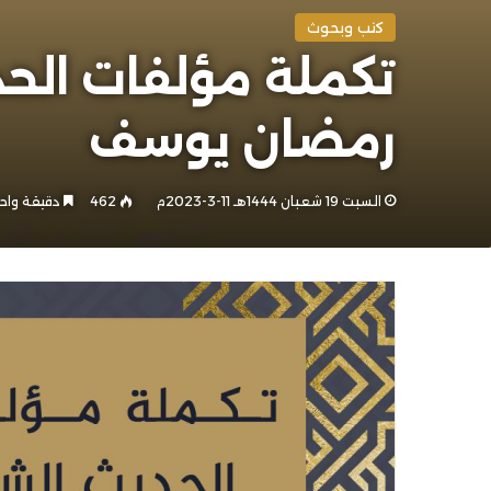
كتب وبحوث
رمضان يوسف
السبت 19 شعبان 1444هـ 11-3-2023م
462
دقيقة واح