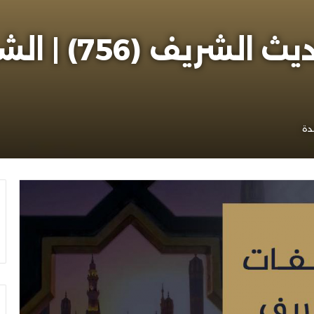
تكملة مؤلفات ال
دة