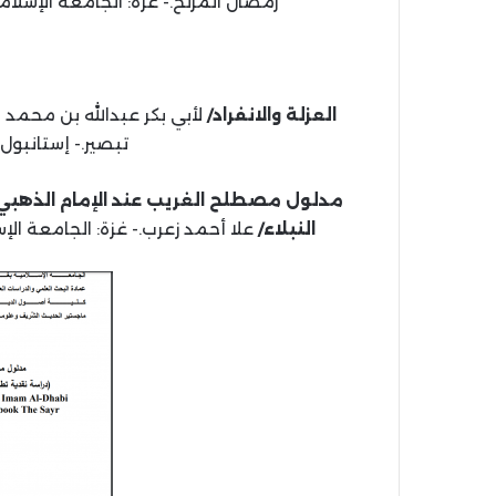
رمضان المرنخ.- غزة: الجامعة الإسلامية، 1438 هـ، 2017 م (بحث مكمل للما
العزلة والانفراد/
تبصير.- إستانبول: المركز، 444
مدلول مصطلح الغريب عند الإمام الذهبي:
النبلاء/
علا أحمد زعرب.- غزة: الجامعة الإسلامية، 1444 هـ، 2022 م (بحث مك