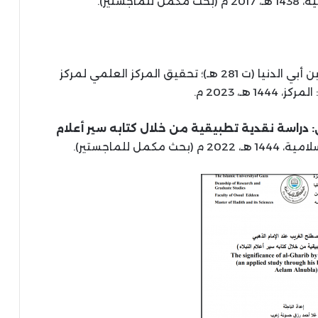
جستير).
لأبي بكر عبدالله بن محمد بن أبي الدنيا (ت 281 هـ)؛ تحقيق المركز العلمي لمركز
1 هـ، 2023 م.
 دراسة نقدية تطبيقية من خلال كتابه سير أعلام
مل للماجستير).