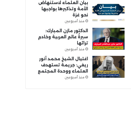
بيان العلماء لاستنهاض
الأمة وتذكيرها بواجبها
نحو غزة
منذ أسبوعين
الدكتور مازن المبارك:
سيرةُ عالمِ العربية وخادمِ
تراثها
منذ أسبوعين
اغتيال الشيخ محمد أنور
ريغي: جريمة تستهدف
العلماء ووحدة المجتمع
منذ أسبوعين