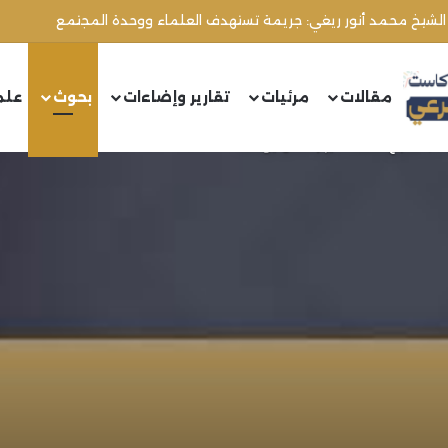
 الشيخ محمد أنور ريغي: جريمة تستهدف العلماء ووحدة المجتمع
مقالات
مرئيات
تقارير وإضاءات
بحوث
علم