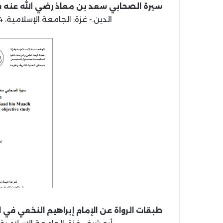
سيرة الصحابي سعد بن معاذ رضي الله عنه 
الدين.- غزة: الجامعة الإسلامية، 1444 هـ، 2022 م (بحث مكمل للماجستير).
طبقات الرواة عن الإمام إبراهيم النخعي في 