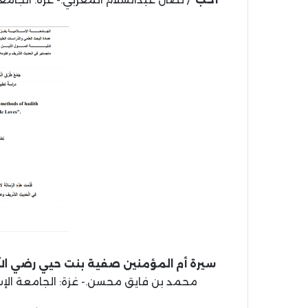
سيرة أم المؤمنين صفية بنت حيي رضي الل
محمد بن فايق محسن.- غزة: الجامعة الإسلامية، 1444 هـ، 2022 م (بحث مكم