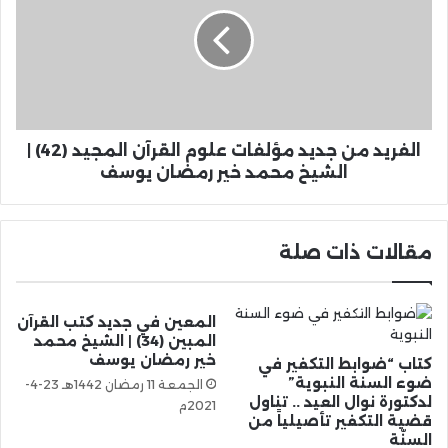
الفريد من جديد مؤلفات علوم القرآن المجيد (42) |
الشيخ محمد خير رمضان يوسف
مقالات ذات صلة
المعين في جديد كتب القرآن
المبين (34) | الشيخ محمد
خير رمضان يوسف
كتاب “ضوابط التكفير في
ضوء السنة النبوية”
الجمعة 11 رمضان 1442هـ 23-4-
لدكتورة نوال العيد .. تناول
2021م
قضية التكفير تأصيلياً من
السنّة