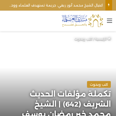
اغتيال الشيخ محمد أنور ريغي: جريمة تستهدف العلماء ووحدة المجتمع
القائمة
الرئيسية
/
كتب وبحوث
كتب وبحوث
تكملة مؤلفات الحديث
الشريف (642) | الشيخ
محمد خير رمضان يوسف