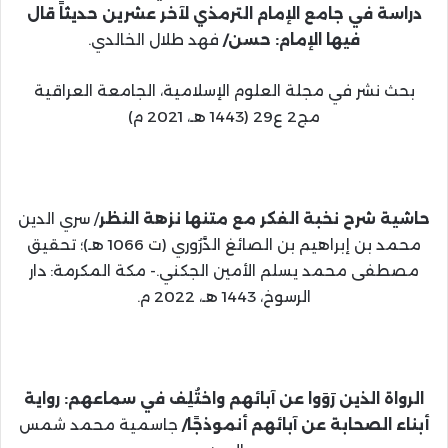
دراسة في جامع الإمام الترمذي لآخر عشرين حديثاً قال
فيها الإمام: حسن/
فهد طلال الخالدي.
بحث نشر في مجلة العلوم الإسلامية، الجامعة العراقية
مج2 ع29 (1443 هـ، 2021 م)
حاشية شرح نخبة الفكر مع متنها نزهة النظر
/ سري الدين
محمد بن إبراهيم بن الصائغ الدَّرُوري (ت 1066 هـ)؛ تحقيق
مصطفى محمد يسلم الأمين الجكني.- مكة المكرمة: دار
الرسوخ، 1443 هـ، 2022 م.
الرواة الذين رَوَوا عن آبائهم واختُلِف في سماعهم: رواية
أبناء الصحابة عن آبائهم أنموذجًا/
جاسمية محمد شمس