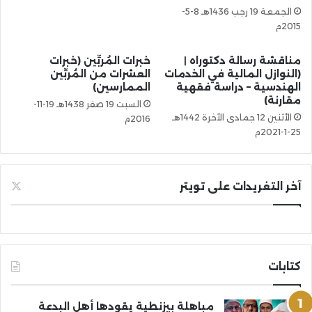
الجمعة 19 رجب 1436هـ 8-5-
2015م
مناقشة رسالة دكتوراه |
خبرات المُربِّين (خبرات
(النوازل المالية في الخدمات
العشرات من المُربِّين
الهندسية – دراسة فقهية
الممارسين)
مقارنة)
السبت 19 صفر 1438هـ 19-11-
الأثنين 12 جمادى الآخرة 1442هـ
2016م
25-1-2021م
آخر التغريدات على تويتر
كتابات
مباهلة بيزنطية يقودها أهل البدعة