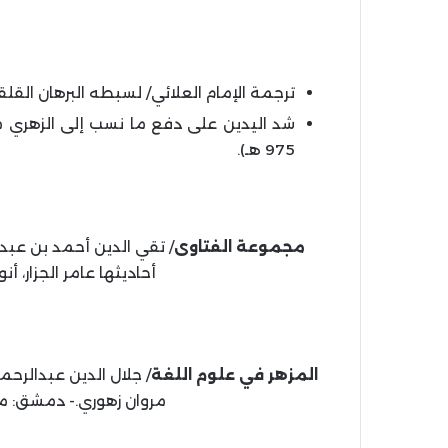
ترجمة الإمام العلائي/ لسبطه البرهان القلقشندي 
شد اليدين على دفع ما نسب إلى الزهري من
975 هـ).
مجموعة الفتاوى
أحاديثها عامر الجزار، أنور الباز، 1443 هـ، 22
المزهر في علوم اللغة
مروان زهوري.- دمشق: مؤسسة الرسا