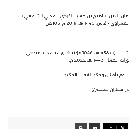
هان الدين إبراهيم بن حسن الكردي المدني الشافعي (ت
/ إيليا بن عيسى بارشينايا [ت 438 هـ، 1046 م]؛ تحقيق محمد مصطفى
، 1443 هـ، 2022 م.
وسوم بأمثال وحكم لقمان الحكيم.
ان مطران نصيبين)
مشاركة عبر البريد
طباعة
X