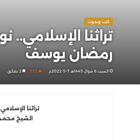
كتب وبحوث
رمضان يوسف
السبت 6 شوال 1443هـ 7-5-2022م
572
2 دقائق
تراثنا الإسلامي.
الشيخ محمد