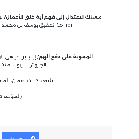
مسلك الاعتدال إلى فهم آية خلق الأعمال/
بر
1101 هـ)؛ تحقيق يوسف بن محمد العمراوي.- فاس، 1440 هـ، 2019 م، 106 ص.
المعونة على دفع الهم
الجاروش.- بيروت: منشورات الجمل
يليه: حكايات لقمان، الم
(المؤلف ك
فيسبوك