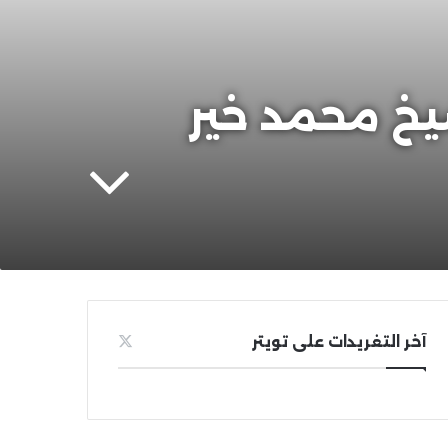
. نور من الماضي (92) | الشيخ محمد خير
آخر التغريدات على تويتر