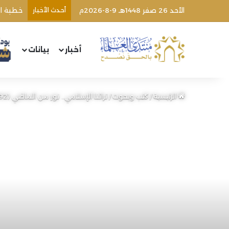
الأحد 26 صفر 1448هـ 9-8-2026م
أحدث الأخبار
اغتيال 
أخبار
بيانات
الرئيسية
/
كتب وبحوث
/
تراثنا الإسلامي.. نور من الماضي (92) | الشيخ محمد خير رمضان يوسف