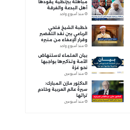
مباهلة بيزنطية يقودها
أهل البدعة والفرقة
منذ أسبوع واحد
خطبة الشيخ فتحي
الرباعي بين نقد التقصير
وقرار الإعفاء من منبره
منذ أسبوع واحد
بيان العلماء لاستنهاض
الأمة وتذكيرها بواجبها
نحو غزة
منذ أسبوعين
الدكتور مازن المبارك:
سيرةُ عالمِ العربية وخادمِ
تراثها
منذ أسبوعين