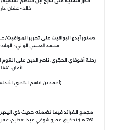
الدرر السنية على شرح ابن الناظم للألفية
خالد.- عمّان: دار الفتح، 1443
دستور أبدع اليواقيت على تحرير المواقيت
محمد العلمي الوالي.- الرباط: دار أبي رقراق، 40
رحلة أفوقاي الحجَري: ناصر الدين على القوم ا
الأمان، 1441 هـ، 2020 م، 176 ص.
(أحمد بن قاسم الحَجري الأندلسي، 
مجمع الفرائد فيما تضمنه حديث ذي اليدين