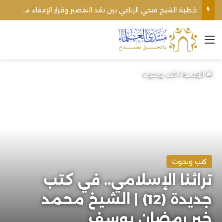
خطبة الشيخ فتحي الرباعي بين نقد التقصير وقرار الإعفاء من منبره
القائمة
الرئيسية
/
كتب وبحوث
كتب وبحوث
تراثنا الإسلامي.. في كتب
جديدة (12) | الشيخ محمد
خير رمضان يوسف