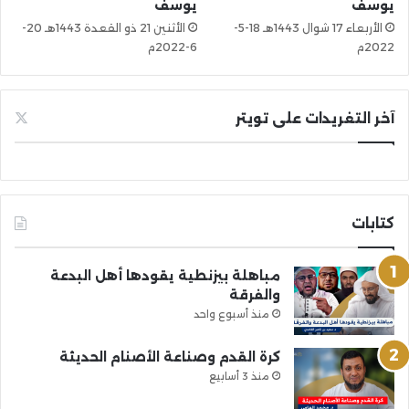
يوسف
يوسف
الأربعاء 17 شوال 1443هـ 18-5-
الأثنين 21 ذو القعدة 1443هـ 20-
2022م
6-2022م
آخر التغريدات على تويتر
كتابات
مباهلة بيزنطية يقودها أهل البدعة
والفرقة
منذ أسبوع واحد
كرة القدم وصناعة الأصنام الحديثة
منذ 3 أسابيع