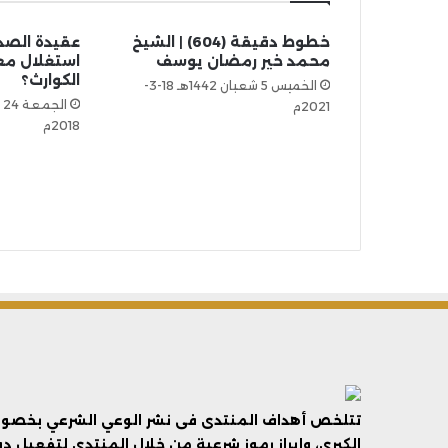
خطوط دقيقة (604) | الشيخ
عقيدة الصد
محمد خير رمضان يوسف
استغلال مع
الكوارث؟
الخميس 5 شعبان 1442هـ 18-3-
2021م
2018م
تتلخص أهداف المنتدى فى نشر الوعي الشرعي بخصوص 
الكبرى، وإبراز رموز شرعية من خلال المنتدى لتفعيل د