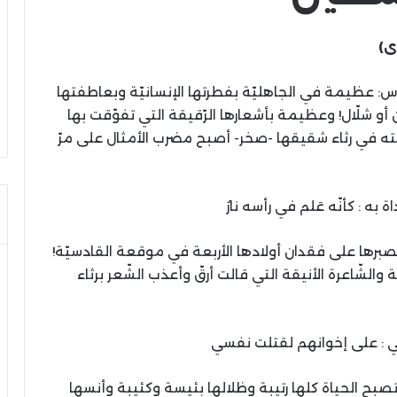
ى)
ياس: عظيمة في الجاهليّة بفطرتها الإنسانيّة وبعاطفتها
ان أو شلّال! وعظيمة بأشعارها الرّقيقة التي تفوّقت بها
قالته في رثاء شقيقها -صخر- أصبح مضرب الأمثال علی مرّ
اة به : كأنّه عَلم في رأسه نارُ
بصبرها علی فقدان أولادها الأربعة في موقعة القادسيّة!
قة والشّاعرة الأنيقة التي قالت أرقّ وأعذب الشّعر برثاء
ولي : على إخوانهم لقتلت نفسي
 تصبح الحياة كلها رتيبة وظلالها بئيسة وكئيبة وأنسها