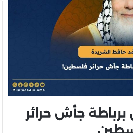
برباطة جأش حرائر
سطين