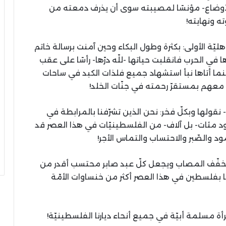
أوضاع- مؤنسًا لمصيبته سوی أن يذرف دمعته من
ه ونهايته!
ّة الأولی: بكثرة وطول البكاء وحين آمنت برسالة خاتم
ها في الحرب فانقلبت حياتها -للّه درّها- رأسًا علی عقب
ينما أتاها نبأ استشهاد جميع فلذات الكبد في ساحات
ني معهم بمستقرّ رحمته في جنّات الخلد!
ر- نقولها وبكلّ فخر: نحن الذين تشرّفنا بالمرابطة في
ود مئات- بل آلاف- من الفلسطينيّات في هذا العصر قد
د والصّبر والاحتساب والتماس الأجر!
ي يخفّف المصاب ويجعل كلّ عبد صابر محتسب أقدر من
رنا بفلسطين في هذا العصر أكثر من خنساوات الأمّة
امرأة مسلمة أبيّة في جميع أنحاء ديارنا الفلسطينيّة!