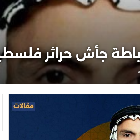
باطة جأش حرائر فلسط
ة