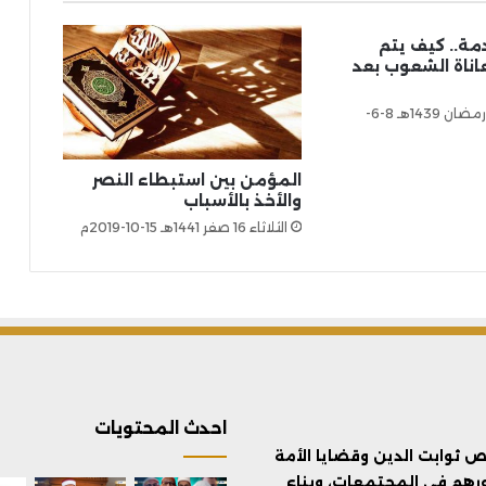
مة.. كيف يتم
اناة الشعوب بعد
الجمعة 24 رمضان 1439هـ 8-6-
المؤمن بين استبطاء النصر
والأخذ بالأسباب
الثلاثاء 16 صفر 1441هـ 15-10-2019م
احدث المحتويات
ثوابت الدين وقضايا الأمة
ورهم في المجتمعات، وبناء