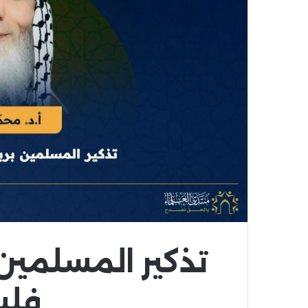
تذكير المسلمين 
فل