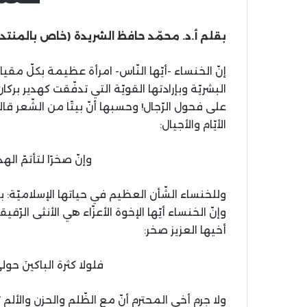
بقلم أ.د. محمّد حافظ الشريدة (خاص بالمنتد
إنّ الخنساء -أيّها النّاس- امرأة عظيمة بكلّ مق
البشريّة وبإرادتها القويّة التي تدفّقت كهدير برك
علی فحول الرّجال! وحسبها أنّ بيتًا من الشّعر 
الأيّام والأجيال:
وإنّ صخرًا لتأتمّ الهد
وللخنساء الشّأن العظيم في حياتها الإسلاميّة: 
وإنّ الخنساء أيّها الإخوة الأعزّاء هي الأنثی الرّقي
أخيها العزيز صخر:
فلولا كثرة الباكينَ ح
ولا جرم أخي المحترم أنّ مع الظّلم والحزن والألم