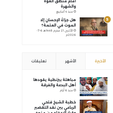
أمام منطق القوة
والشهرة
منذ 4 أسابيع
هل جزاءُ الإحسانِ إلا
الموت في العتمة؟
الأثنين 21 محرم 1448هـ 6-7-
2026م
الأخيرة
الأشهر
تعليقات
مباهلة بيزنطية يقودها
أهل البدعة والفرقة
منذ 6 أيام
خطبة الشيخ فتحي
الرباعي بين نقد التقصير
وقرار الإعفاء من منبره