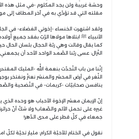
وحشة غريبة ولن يجد المكلوم -في مثل هذه ال
مقلته التي قد تؤدّي به في آخر المطاف إلی موت
ولقد اشتهرت الخنساء -إخوتي الفضلاء- في الجاهلي
الأنبياء ﷺ ابتلاها مولاها الرّبّ بفقد جميع أولاد
كما يقال وقالت وهي ربّة الحجال بلسان الحال ح
النّزال: عسی ربّنا الصّمد الواحد الأحد أن يجمع
إنّنا من باب التّحدّث بنعمة اللّه -المليك المقتد
الثّغر في أرض المحشر والمنشر نعتزّ ونفتخر بوج
ينافسن صحابيّات -كريمات- في التّضحية والصّمو
إنّ الإيمان معشر الإخوة الأحباب هو وحده الذ
غيره على تحمل الألم والصّعاب! ولا شكّ أنّ حرائ
جمعاء في كلّ قطر علی مدی الدّهر!
نقول في الختام للأحبّة الكرام: مليار تحيّة لكلّ 