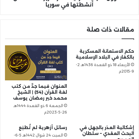
أنشطتها في سوريا
مقالات ذات صلة
حكم الاستعانة العسكرية
بالكفار في البلاد الإسلامية
الأربعاء 18 ذو القعدة 1436هـ 2-
9-2015م
العنوان فيما جدَّ من كتب
لغة القرآن (54) | الشيخ
محمد خير رمضان يوسف
الجمعة 6 ذو القعدة 1444هـ
26-5-2023م
إشكالية العذر بالجهل في
رسائل أزهرية لم تُطبَع
البحث العقدي – سلطان
السبت 24 شوال 1442هـ 5-6-