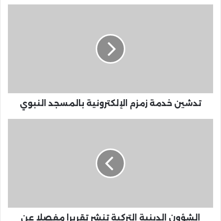
‏‫تدشين خدمة زمزم الإلكترونية بالمسجد النبوي
الشؤون الدينية التركية تنشر تقريرا مفصلا عن