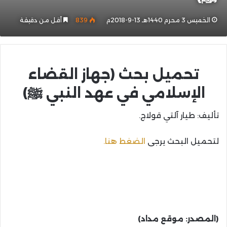
الخميس 3 محرم 1440هـ 13-9-2018م
839
أقل من دقيقة
تحميل بحث (جهاز القضاء
الإسلامي في عهد النبي ﷺ)
تأليف: طيار آلتي قولاج.
لتحميل البحث يرجى
الضغط هنا.
(المصدر: موقع مداد)