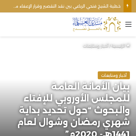
اغتيال الشيخ محمد أنور ريغي: جريمة تستهدف العلماء ووحدة المجتمع
القائمة
الرئيسية
/
أخبار ومتابعات
أخبار ومتابعات
بيان الأمانة العامة
للمجلس الأوروبي للإفتاء
والبحوث “حول تحديد بداية
شهري رمضان وشوال لعام
1441هـ- 2020م”