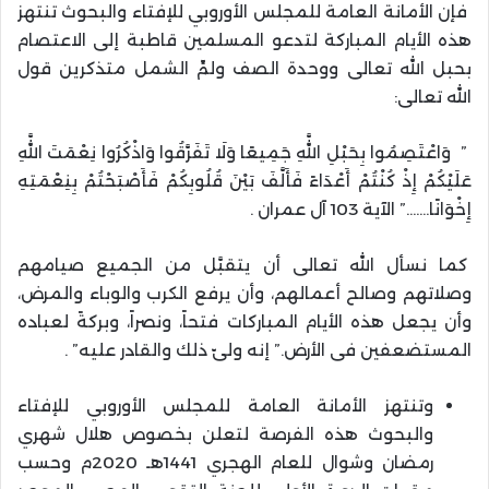
فإن الأمانة العامة للمجلس الأوروبي للإفتاء والبحوث تنتهز
هذه الأيام المباركة لتدعو المسلمين قاطبة إلى الاعتصام
بحبل الله تعالى ووحدة الصف ولمِّ الشمل متذكرين قول
الله تعالى:
” وَاعْتَصِمُوا بِحَبْلِ اللَّهِ جَمِيعًا وَلَا تَفَرَّقُوا وَاذْكُرُوا نِعْمَتَ اللَّهِ
عَلَيْكُمْ إِذْ كُنْتُمْ أَعْدَاءً فَأَلَّفَ بَيْنَ قُلُوبِكُمْ فَأَصْبَحْتُمْ بِنِعْمَتِهِ
إِخْوَانًا…….” الآية 103 آل عمران .
كما نسأل الله تعالى أن يتقبَّل من الجميع صيامهم
وصلاتهم وصالح أعمالهم، وأن يرفع الكرب والوباء والمرض،
وأن يجعل هذه الأيام المباركات فتحاً، ونصراً، وبركةً لعباده
المستضعفين فى الأرض.” إنه ولىّ ذلك والقادر عليه” .
وتنتهز الأمانة العامة للمجلس الأوروبي للإفتاء
والبحوث هذه الفرصة لتعلن بخصوص هلال شهري
رمضان وشوال للعام الهجري 1441هـ 2020م وحسب