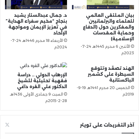
بيان الملتقى العالمي
د. جمال عبدالستار يشيد
للعلماء والبرلمانيين
بنجاح “مخيم سفراء الهداية”
والمفكرين حول (الدفاع
في تعزيز الإيمان ومواجهة
وحماية المقدسات
الإلحاد
الإسلامية)
الأربعاء 18 محرم 1446هـ 24-7-
الأثنين 6 محرم 1445هـ 24-7-
2024م
2023م
الهند تصعّد وتتوقع
السيطرة على كشمير
الإرهاب الدولي .. دراسة
الباكستانية
فقهية تحليلية للشيخ
الدكتور علي القره داغي
الخميس 20 محرم 1441هـ 19-9-
2019م
السبت 9 جمادى الأولى 1436هـ
28-2-2015م
آخر التغريدات على تويتر