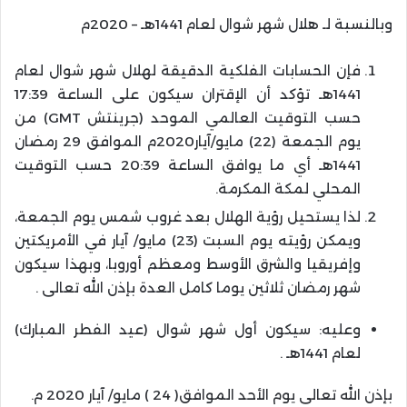
وبالنسبة لـ هلال شهر شوال لعام 1441هـ – 2020م
فإن الحسابات الفلكية الدقيقة لهلال شهر شوال لعام
1441هـ تؤكد أن الإقتران سيكون على الساعة 17:39
حسب التوقيت العالمي الموحد (جرينتش GMT) من
يوم الجمعة (22) مايو/آيار2020م الموافق 29 رمضان
1441هـ أي ما يوافق الساعة 20:39 حسب التوقيت
المحلي لمكة المكرمة.
لذا يستحيل رؤية الهلال بعد غروب شمس يوم الجمعة،
ويمكن رؤيته يوم السبت (23) مايو/ آيار في الأمريكتين
وإفريقيا والشرق الأوسط ومعظم أوروبا، وبهذا سيكون
شهر رمضان ثلاثين يوما كامل العدة بإذن الله تعالى .
وعليه: سيكون أول شهر شوال (عيد الفطر المبارك)
لعام 1441هـ .
بإذن الله تعالى يوم الأحد الموافق( 24 ) مايو/ آيار 2020 م.