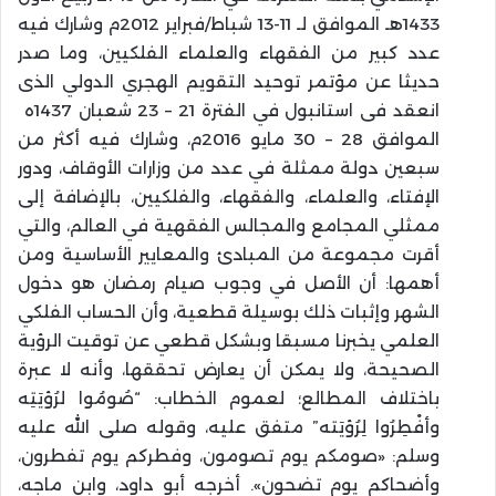
1433هـ الموافق لـ 11-13 شباط/فبراير 2012م وشارك فيه
عدد كبير من الفقهاء والعلماء الفلكيين، وما صدر
حديثا عن مؤتمر توحيد التقويم الهجري الدولي الذى
انعقد فى استانبول في الفترة 21 – 23 شعبان 1437ه
الموافق 28 – 30 مايو 2016م، وشارك فيه أكثر من
سبعين دولة ممثلة في عدد من وزارات الأوقاف، ودور
الإفتاء، والعلماء، والفقهاء، والفلكيين، بالإضافة إلى
ممثلي المجامع والمجالس الفقهية في العالم، والتي
أقرت مجموعة من المبادئ والمعايير الأساسية ومن
أهمها: أن الأصل في وجوب صيام رمضان هو دخول
الشهر وإثبات ذلك بوسيلة قطعية، وأن الحساب الفلكي
العلمي يخبرنا مسبقا وبشكل قطعي عن توقيت الرؤية
الصحيحة، ولا يمكن أن يعارض تحققها، وأنه لا عبرة
باختلاف المطالع؛ لعموم الخطاب: “صُومُوا لرُؤيَتِه
وأفْطِرُوا لِرُؤيَته” متفق عليه، وقوله صلى الله عليه
وسلم: «صومكم يوم تصومون، وفطركم يوم تفطرون،
وأضحاكم يوم تضحون». أخرجه أبو داود، وابن ماجه،