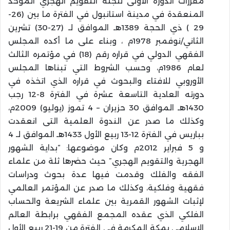
مقررات الدورة الأولى للجنة التقويم الهجري الموحد
المنعقدة في مدينة استانبول في الفترة ما بين (26-
29 ) ذي الحجة 1389هـ الموافق لـ (27-30) تشرين
الثاني/نوفمبر 1978م ، وبناء على ما أكده المجلس
الفقهي الدولي في قراره رقم (18) في مؤتمره الثالث
لعام 1986م، وحسب الشروط التي تبناها المجلس
الأوروبي للافتاء والبحوث في قراره الذي اتخذه في
دورته العادية التاسعة عشرة في الفترة 8-12 رجب
1430هـ الموافق 30 حزيران – 4 تموز (يوليو) 2009م،
وكذلك ما صدر عن الندوة العلمية التى انعقدت
بباريس في الفترة 12-13 ربيع الأول 1433هـ الموافق لـ 4
و 5 فبراير 2012م وكان موضوعها: “بداية الشهور
الهجرية والتقويم الهجري” حيث حضرها ثلة من علماء
الفقه والفلك وقدمت فيها عدة بحوث ودراسات
فقهية وفلكية، وكذلك ما صدر عن المؤتمر العالمي
لإثبات الشهور القمرية بين علماء الشريعة والحساب
الفلكي الذي عقده المجمع الفقهي برابطة العالم
الإسلامي بمكة المكرمة في الفترة من 19-21 ربيع الأول