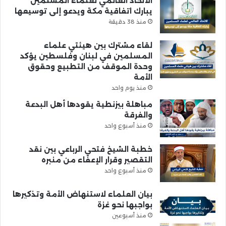
الاتحاد العالمي لعلماء المسلمين
يبارك اتفاقية مكة ويدعو إلى توسيعها
منذ 38 دقيقة
لقاء مشترك بين هيئتي علماء
المسلمين في لبنان وفلسطين يؤكد
وحدة الموقف من التطبيع وحقوق
الأمة
منذ يوم واحد
مباهلة بيزنطية يقودها أهل البدعة
والفرقة
منذ أسبوع واحد
خطبة الشيخ فتحي الرباعي بين نقد
التقصير وقرار الإعفاء من منبره
منذ أسبوع واحد
بيان العلماء لاستنهاض الأمة وتذكيرها
بواجبها نحو غزة
منذ أسبوعين