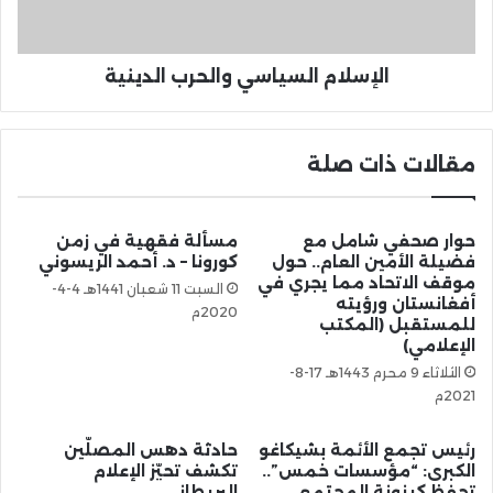
الإسلام السياسي والحرب الدينية
مقالات ذات صلة
حوار صحفي شامل مع
مسألة فقهية في زمن
فضيلة الأمين العام.. حول
كورونا – د. أحمد الريسوني
موقف الاتحاد مما يجري في
السبت 11 شعبان 1441هـ 4-4-
أفغانستان ورؤيته
2020م
للمستقبل (المكتب
الإعلامي)
الثلاثاء 9 محرم 1443هـ 17-8-
2021م
رئيس تجمع الأئمة بشيكاغو
حادثة دهس المصلّين
الكبرى: “مؤسسات خمس”..
تكشف تحيّز الإعلام
تحفظ كينونة المجتمع
البريطاني