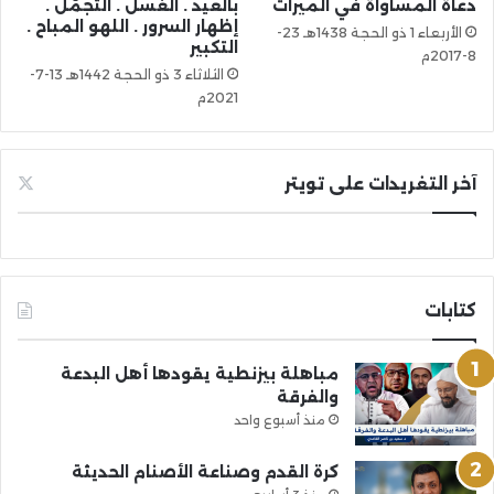
دعاة المساواة في الميراث
بالعيد . الغسل . التجمّل .
إظهار السرور . اللهو المباح .
الأربعاء 1 ذو الحجة 1438هـ 23-
التكبير
8-2017م
الثلاثاء 3 ذو الحجة 1442هـ 13-7-
2021م
آخر التغريدات على تويتر
كتابات
مباهلة بيزنطية يقودها أهل البدعة
والفرقة
منذ أسبوع واحد
كرة القدم وصناعة الأصنام الحديثة