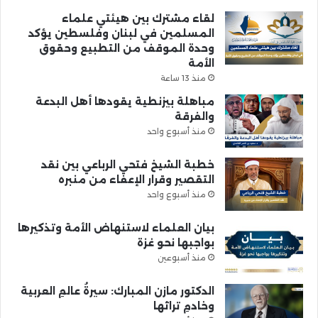
لقاء مشترك بين هيئتي علماء
المسلمين في لبنان وفلسطين يؤكد
وحدة الموقف من التطبيع وحقوق
الأمة
منذ 13 ساعة
مباهلة بيزنطية يقودها أهل البدعة
والفرقة
منذ أسبوع واحد
خطبة الشيخ فتحي الرباعي بين نقد
التقصير وقرار الإعفاء من منبره
منذ أسبوع واحد
بيان العلماء لاستنهاض الأمة وتذكيرها
بواجبها نحو غزة
منذ أسبوعين
الدكتور مازن المبارك: سيرةُ عالمِ العربية
وخادمِ تراثها