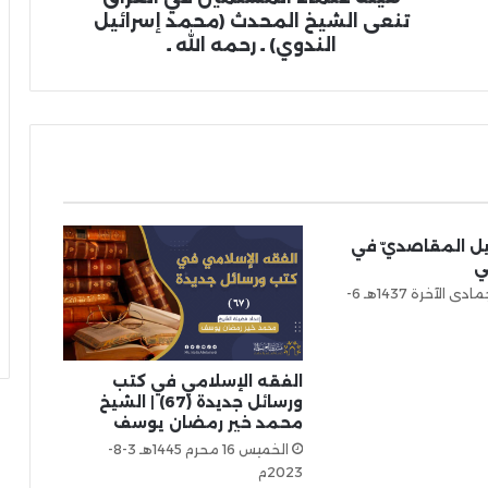
تنعى الشيخ المحدث (محمد إسرائيل
الندوي) ـ رحمه الله ـ
عيل المقاصديّ في
لي
الأربعاء 28 جمادى الآخرة 1437هـ 6-
الفقه الإسلامي في كتب
ورسائل جديدة (67) | الشيخ
محمد خير رمضان يوسف
الخميس 16 محرم 1445هـ 3-8-
2023م