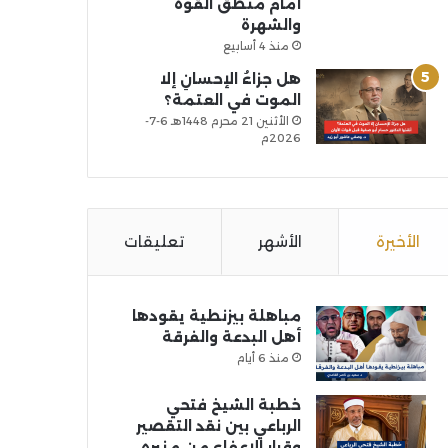
أمام منطق القوة
والشهرة
منذ 4 أسابيع
هل جزاءُ الإحسانِ إلا
الموت في العتمة؟
الأثنين 21 محرم 1448هـ 6-7-
2026م
الأخيرة
الأشهر
تعليقات
مباهلة بيزنطية يقودها
أهل البدعة والفرقة
منذ 6 أيام
خطبة الشيخ فتحي
الرباعي بين نقد التقصير
وقرار الإعفاء من منبره