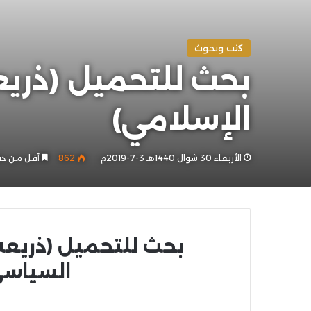
كتب وبحوث
بحث للتحميل (ذريع
الإسلامي)
الأربعاء 30 شوال 1440هـ 3-7-2019م
862
أقل من دق
بحث للتحميل (ذريعة 
السياسي