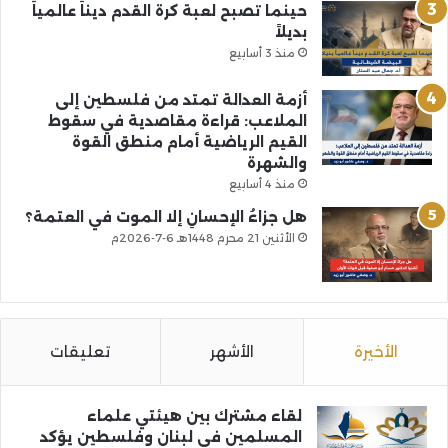
حينما تصبح لعبة كرة القدم ديناً عالمياً
بديلاً
منذ 3 أسابيع
أزمة العدالة تمتد من فلسطين إلى
الملاعب: قراءة مقاصدية في سقوط
القيم الرياضية أمام منطق القوة
والشهرة
منذ 4 أسابيع
هل جزاءُ الإحسانِ إلا الموت في العتمة؟
الأثنين 21 محرم 1448هـ 6-7-2026م
الأخيرة
الأشهر
تعليقات
لقاء مشترك بين هيئتي علماء
المسلمين في لبنان وفلسطين يؤكد