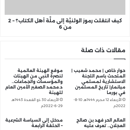
كيف انتقلت رموز الوثنيَّة إلى ملَّة أهل الكتاب؟ – 2
من 6
مقالات ذات صلة
حوار خاص | محمد شعيب |
موقع الهيئة العالمية
المتحدث باسم اللجنة
لنصرة النبي من الهيئات
الاستشارية لمسلمي
والمؤسسات والجماعات..
ميانمار| تاريخ المسلمين
د.محمد الصغير الأمين العام
في بورما
للهيئة
الأربعاء 12 محرم 1444هـ 10-8-
الأربعاء 30 ذو القعدة 1443هـ
2022م
29-6-2022م
العالم الحر فهد بن صالح
مدخل إلى السياسة الشرعية
العجلان.. تعرف عليه
– الحلقة الرابعة