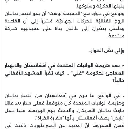
بنيتها الفكريّة وسلوكها.
وتوقّع في حواره مع “الحقيقة بوست” أن يعزز انتصار طالبان
الروحَ القتاليّة للحركات الجهاديّة، مُشيراً إلى أنّ القاعدة
وداعش ينظران إلى طالبان بناءً على عقيدتهم كحركة
مبتدعةٌ.
وإلى نصّ الحوار..
-: بعد هزيمة الولايات المتحدة في أفغانستان والانهيار
المفاجئ لحكومة “غني” .. كيف تقرأ المشهد الأفغاني
حالياً؟
ـ
في الواقع، ما جرى في أفغانستان من انتصار طالبان
وهزيمة الولايات المتحدة كان متوقعاً، فعلى مدار 20 عامًا
حاربتْ طالبان الأمريكان، وألحقتْ بهم الهزيمة، مما جعل
“بايدن” يصف أفغانستان بأنّها “مقبرة الغزاة”.
فمن المعروف أنّ العديد من الامبراطوريات دُفنت في