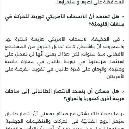
المحافظة على نصرها واستمرارها.
-: هل تعتقد أنّ الانسحاب الأمريكي توريط للحركة في
ملفات إقليميّة؟
ـ
في الحقيقة، الانسحاب الأمريكي هزيمة مُنكرة لها.
والمعروف أنّ واشنطن كانت تحاول الخروج من المستنقع
الأفغاني منذ سنوات، لكن هذا لا يعني أنّها لن تعمل على
استثمار هزيمتها في توريط طالبان في معارك جانبية
وجديدة، والرِهان على قدرة طالبان في تفويت الفرصة على
الأمريكان.
-: هل ممكن أن يتمدد الانتصار الطالباني إلى ساحات
عربية أخرى كسوريا والعراق؟
ـ
ربما يحدث ذلك بشكل غير مباشر، بمعنى أنّ انتصار طالبان
سيُعزز الروح القتاليّة في الحركات والتنظيمات الجهادية،
ويمنحها الأمل من جديد، بعد أن أُصيبتْ باليأس والإحباط،