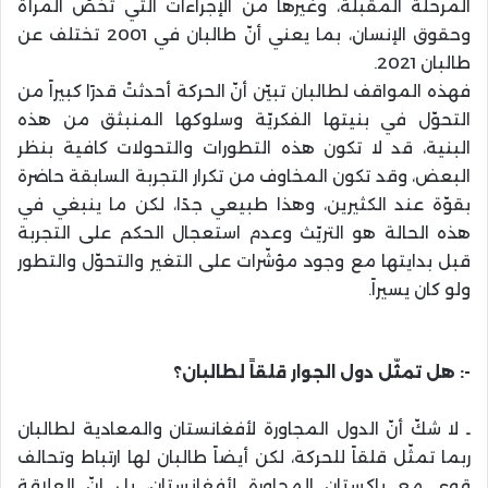
المرحلة المقبلة، وغيرها من الإجراءات التي تخصّ المرأة
وحقوق الإنسان، بما يعني أنّ طالبان في 2001 تختلف عن
طالبان 2021.
فهذه المواقف لطالبان تبيّن أنّ الحركة أحدثتْ قدرًا كبيراً من
التحوّل في بنيتها الفكريّة وسلوكها المنبثق من هذه
البنية، قد لا تكون هذه التطورات والتحولات كافية بنظر
البعض، وقد تكون المخاوف من تكرار التجربة السابقة حاضرة
بقوّة عند الكثيرين، وهذا طبيعي جدًا، لكن ما ينبغي في
هذه الحالة هو التريّث وعدم استعجال الحكم على التجربة
قبل بدايتها مع وجود مؤشّرات على التغير والتحوّل والتطور
ولو كان يسيراً.
-: هل تمثّل دول الجوار قلقاً لطالبان؟
ـ لا شكّ أنّ الدول المجاورة لأفغانستان والمعادية لطالبان
ربما تمثّل قلقاً للحركة، لكن أيضاً طالبان لها ارتباط وتحالف
قوي مع باكستان المجاورة لأفغانستان، بل إنّ العلاقة