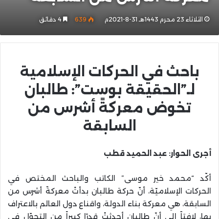
الثلاثاء 23 محرم 1443هـ 31-8-2021م
639
4 دقائق
باحث في الحركات الإسلامية
لـ”الحقيقة بوست”: طالبان
تخوض معركةً أشرس من
السابقة
أجرى الحوار: عبد الحميد قطب
أكّد “محمد خير موسى” الكاتب والباحث المختص في
الحركات الإسلاميّة، أنّ حركة طالبان بدأتْ معركةً أشرس من
السابقة، هي معركة بناء الدولة، واقناع دول العالم بالاعتراف
بها، لافتاً إلى أنّ طالبان أحدثتْ قدرًا كبيراً من التحوّل في