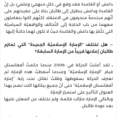
داعش أو القاعدة فقد وقع في خللٍ منهجيّ وعلميّ، بل إنّ
القاعدة وداعش ينظران إلى طالبان بناءً على عقيدتهم على
أنّهم مبتدعةٌ منحرفون في الاعتقاد، لكنّهم كانوا يتعاملون
معهما من باب الحاجة إلى التّحالف والواقعيّة السياسيّة
التي تكْفرُ بها داعش والقاعدة حيثُ لا تكون لهما حاجةٌ إليها.
-: هل تختلف “الإمارة الإسلاميّة الجديدة” التي تعتزم
طالبان إعلانها قريباً عن الإمارة السابقة؟
ـ
لقد أعلنتْ الحركة في 2006 عندما حكمتْ أفغانستان
قيام “الإمارة الإسلاميّة” وعندما أُسقطتْ هذه الإمارة لم
تعترف الحركة بسقوطها، وظلتْ تقاتل تحت راية “إمارة
أفغانستان الإسلاميّة” حتى أنّ جميع بياناتها كانت تصدر بهذا
العنوان كتأكيدٍ على استمرار الإمارة.
وبالتالي الإمارة مازالت قائمة، ولم تختلف عن المعلن عليها
بعد عودة طالبان.