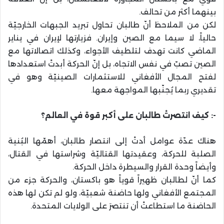
بينهما أكثر من تحالف.
لكن من الملاحظ أنّ طالبان تحاول تبريد الجبهات الخارجيّة
حالياً، لا سيما مع الصين وإيران. فزيارتها لإيران في يناير
الماضي كانت تهدف لتلطيف الأجواء، وكذلك اتصالاتها مع
الصين تصبّ في نفس الاتجاه، بل إنّ الحركة أبدتْ استعدادها
لفتح المجال الأفغاني للاستثمارات الصينيّة وهو في
تقديري ربما يُجنّبها المواجهة معها.
-: كيف انتصرتْ طالبان على أكبر قوة في العالم؟
هناك عدّة عوامل أدتْ إلى انتصار طالبان، أهمّها البُنية
الصلبة للحركة، وعقيدتها القتاليّة وشراستها في القتال،
وأيضاً وحدة القرار والسيطرة داخل الحركة.
كما أنّ لطالبان ظهيراً قوياً هو باكستان، والحركة جزء من
المجتمع الأفغاني ولها حاضنة شعبيّة، ولو لم تكن لها هذه
الحاضنة ما استطاعتْ أن تنتصرَ على الولايات المتحدة.