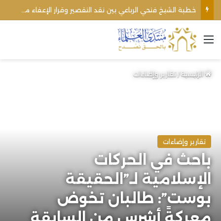
اغتيال الشيخ محمد أنور ريغي: جريمة تستهدف العلماء ووحدة المجتمع
القائمة
الرئيسية
/
تقارير وإضاءات
تقارير وإضاءات
باحث في الحركات
الإسلامية لـ”الحقيقة
بوست”: طالبان تخوض
معركةً أشرس من السابقة