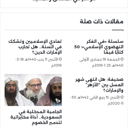
مقالات ذات صلة
سلسلة «في الفكر
تعادي الإسلاميين وتشكك
النهضوي الإسلامي»: 50
في السنة.. هل تحارب
كتابًا قيمًا
الإمارات الدين؟
الجمعة 19 جمادى الأولى
الأثنين 11 رجب 1440هـ 18-3-
1440هـ 25-1-2019م
2019م
صحيفة: هل انتهى شهر
العسل بين “الأزهر”
والإمارات؟
الأثنين 15 ربيع الثاني 1442هـ 30-
11-2020م
الجامية المدخلية في
السعودية.. أداة مخابراتية
لتدمير الخصوم