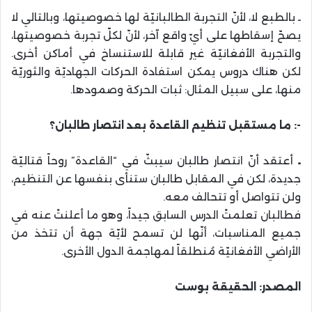
ـ بالطبع لا، لأنّ التجربة الطالبانيّة لها خصوصيتها، وبالتالي لا
يصحّ إسقاطها على أيّ واقع آخر، لأنّ لكلّ تجربة خصوصيتها،
والتجربة الأفغانيّة غير قابلة للاستنساخ في أماكن أخرى.
لكن هناك دروس يمكن استفادة الحركات الجهاديّة والثوريّة
منها، على سبيل المثال: ثبات الحركة وصمودها.
-: ما مستقبل تنظيم القاعدة بعد انتصار طالبان؟
ـ
أعتقد أنّ انتصار طالبان سيبثّ في “القاعدة” روحاً قتاليّة
جديدة، لكن في المقابل طالبان ستنأى بنفسها عن التنظيم،
ولن تتواصل أو تتحالف معه.
فطالبان تعلمتْ الدرس السابق جيداً، وهو ما أعلنتْ عنه في
جميع المناسبات، أنّها لن تسمح لأيّة جهة أن تتخذ من
الأراضي الأفغانيّة مُنطلقاً لمهاجمة الدول الأخرى.
المصدر: الحقيقة بوست