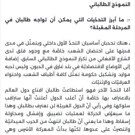
النموذج الطالباني
-: ما أبرز التحدّيات التي يمكن أن تواجه طالبان في
المرحلة المقبلة؟
ـ
هناك تحديان أساسيان: التحدّ الأول داخلي ويتمثّل في مدى
قدرتها على احتضان الشعب، خاصّة مع وجود قلق لدى
الشارع الأفغاني من تكرار النموذج الطالباني السابق، إضافة
إلى الأوضاع الاقتصاديّة في بلد غارق في الديون، وليس لديه
موارد، وتشكيل حكومة تمثّل كافة أطياف الشعب، واحتواء
العرقيّات والإثنيّات.
أمّا التحدّ الآخر فهو: استطاعتْ طالبان اقناع دول العالم
بالاعتراف بها، خاصّة أنّ أغلب الدول أعلنتْ أنّها ستراقب
سلوكها، وفي رأيي أنّ الدول الغربيّة لن تعترف بطالبان، وهذا
ما سيعرّض الحركة لعمليات تضييق وإفشال ومحاولة
إسقاط، وهذا ما يعني أنّ طالبان انتهتْ من الحرب الميدانيّة
وانتصرتْ على عدوها، لكنّها بدأتْ المعركة الأشرس وهي