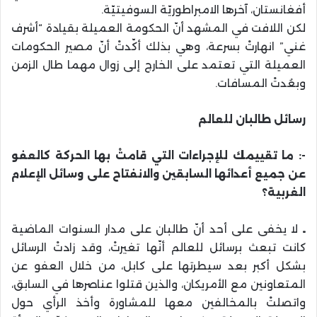
أفغانستان، آخرها الامبراطوريّة السوفيتيّة.
لكن اللافت في المشهد أنّ الحكومة العميلة بقيادة “أشرف
غني” انهارتْ بسرعة، وهي بذلك أكّدتْ أنّ مصير الحكومات
العميلة التي تعتمد على الخارج إلى زوال مهما طال الزمن
وبعُدتْ المسافات.
رسائل طالبان للعالم
-: ما تقييمك للإجراءات التي قامتْ بها الحركة كالعفو
عن جميع أعدائها السابقين والانفتاح على وسائل الإعلام
الغربية؟
ـ
لا يخفى على أحد أنّ طالبان على مدار السنوات الماضية
كانت تبعث برسائل للعالم أنّها تغيرتْ، وقد زادتْ الرسائل
بشكل أكبر بعد سيطرتها على كابل، من خلال العفو عن
المتعاونين مع الأمريكان، والذين قتلوا عناصرها في السابق،
واتصلتْ بالمخالفين معها للمشاورة وأخذ الرأي حول