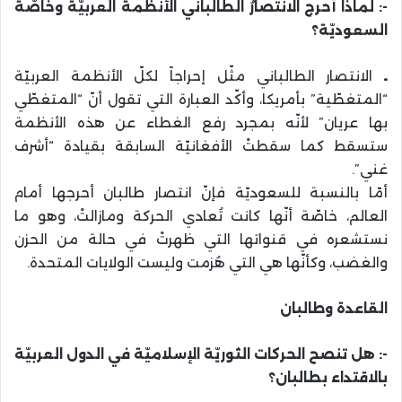
-: لماذا أَحرج الانتصارُ الطالباني الأنظمةَ العربيّة وخاصّة
السعوديّة؟
ـ
الانتصار الطالباني مثّل إحراجاً لكلّ الأنظمة العربيّة
“المتغطّية” بأمريكا، وأكّد العبارة التي تقول أنّ “المتغطّي
بها عريان” لأنّه بمجرد رفع الغطاء عن هذه الأنظمة
ستسقط كما سقطتْ الأفغانيّة السابقة بقيادة “أشرف
غني”.
أمّا بالنسبة للسعوديّة فإنّ انتصار طالبان أحرجها أمام
العالم، خاصّة أنّها كانت تُعادي الحركة ومازالتْ، وهو ما
نستشعره في قنواتها التي ظهرتْ في حالة من الحزن
والغضب، وكأنّها هي التي هُزمت وليست الولايات المتحدة.
القاعدة وطالبان
-: هل تنصح الحركات الثوريّة الإسلاميّة في الدول العربيّة
بالاقتداء بطالبان؟