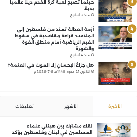
حينما تصبح لعبة كرة القدم ديناً عالمياً
بديلاً
منذ 3 أسابيع
أزمة العدالة تمتد من فلسطين إلى
الملاعب: قراءة مقاصدية في سقوط
القيم الرياضية أمام منطق القوة
والشهرة
منذ 4 أسابيع
هل جزاءُ الإحسانِ إلا الموت في العتمة؟
الأثنين 21 محرم 1448هـ 6-7-2026م
الأخيرة
الأشهر
تعليقات
لقاء مشترك بين هيئتي علماء
المسلمين في لبنان وفلسطين يؤكد