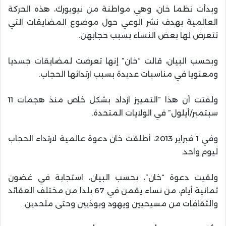
وبدأت نظما خان، وهي مواطنة من نيويورك، هذه الحركة
العالمية بهدف نشر الوعي حول موضوع المضايقات التي
تتعرض لها بعض النساء بسبب حجابهن.
وبحسب البيان، قالت “خان” إنها تعرضت لمضايقات جسديا
ومعنويا في مناسبات عديدة بسبب ارتدائها الحجاب.
ولفتت أن هذا “التمييز ازداد بشكل خاص منذ هجمات 11
سبتمبر/أيلول” في الولايات المتحدة.
وفي 1 فبراير 2013، أطلقت خان دعوة عالمية لارتداء الحجاب
ليوم واحد.
ولقيت دعوة “خان”، بحسب البيان، استجابة في غضون
ثمانية أيام، من نساء يقمن في 67 بلدا من مختلف العقائد
والثقافات من مسيحيين ويهود وبوذيين وحتى ملحدين.