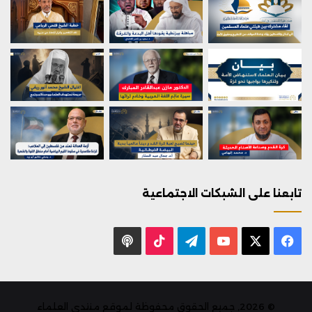
تابعنا على الشبكات الاجتماعية
X
فيسبوك
يوتيوب
تيلقرام
‫TikTok
بودكاست
© 2026, جميع الحقوق محفوظة لموقع منتدى العلماء