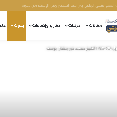
ل الشيخ محمد أنور ريغي: جريمة تستهدف العلماء ووحدة المجتمع
مقالات
مرئيات
تقارير وإضاءات
بحوث
علم
ان يوسف