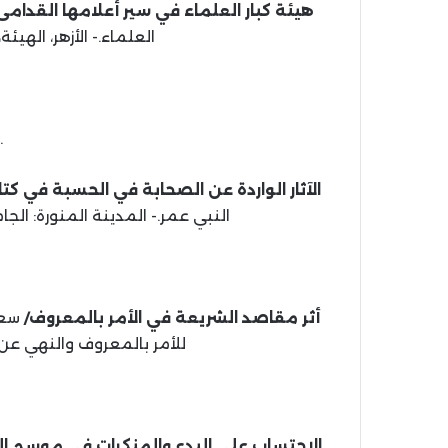
هيئة كبار العلماء في سير أعلامها القدامى 1911 – 1961 
العلماء.- الأزهر، الهيئة، 1442 هـ، 2021 م (الجزء الثاني
.
الآثار الواردة عن الصحابة في الحسبة في كت
النبي عمر.- المدينة المنورة: الجامعة الإسلامية، 440
أثر مقاصد الشريعة في الأمر بالمعروف/
سعي
للأمر بالمعروف والنهي عن المنكر، 1438 هـ، 017
الاحتساب على البدع والمنكرات في موسم الحج