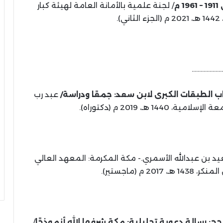
م
/ لجنة علمية بالأمانة العامة لهيئة كبار
).
…………………
اب الطبقات الكبرى لابن سعد: جمعًا ودراسة/
عبد رب
1 هـ، 2019 م (دكتوراه).
د بن عبدالله الأسمري.- مكة المكرمة: المعهد العالي
2 م (ماجستير).
: رسالة دعوية تحليلية: مكة شرفها الله أنموذجًا
/