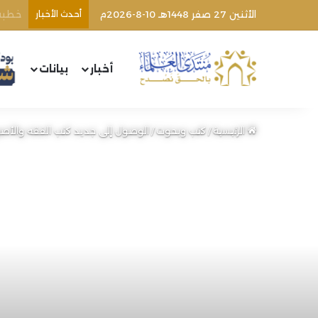
الأثنين 27 صفر 1448هـ 10-8-2026م
أحدث الأخبار
اغتيا
أخبار
بيانات
الرئيسية
/
كتب وبحوث
/
الوصول إلى جديد كتب الفقه والأصول (78-80) | الشيخ محمد خير رمض