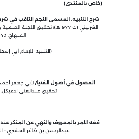
(خاص بالمنتدى)
شرح التنبيه، المسمى النجم الثاقب في شرح
الشربيني (ت 977 هـ)؛ تحقيق اللجنة
المنهاج، 1442 هـ، 2021 م، 10 مج.
(التنبيه، للإمام أبي إس
الفصول في أصول الفتيا/
تحقيق عبدالغني ادعيكل.- الكويت: دار
فقه الأمر بالمعروف والنهي عن المنكر عند
عبدالرحمن بن ظافر القشيري.- الرياض: المؤلف، 40