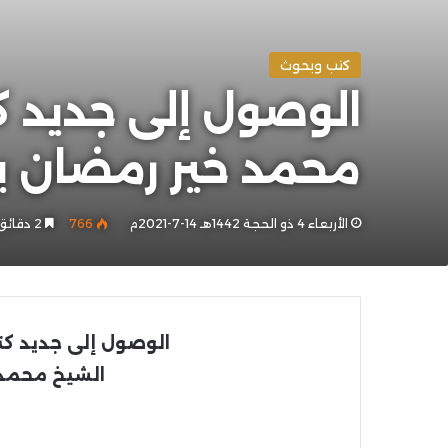
كتب وبحوث
محمد خير رمضان 
الأربعاء 4 ذو الحجة 1442هـ 14-7-2021م
766
2 دقائق
الوصول إلى جديد ك
الشيخ محمد