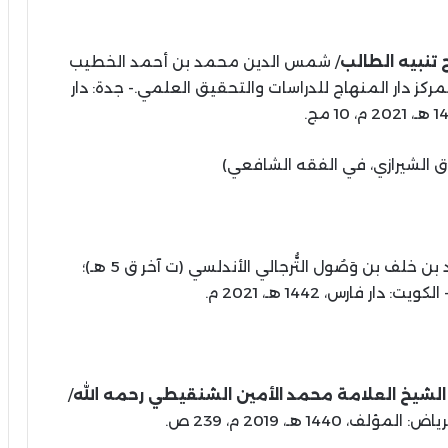
 تنبيه الطالب
/ شمس الدين محمد بن أحمد الخطيب
 العلمية بمركز دار المنهاج للدراسات والتحقيق العلمي.- جدة: دار
حاق الشيرازي، في الفقه الشافعي)
لأبي جعفر أحمد بن خلف بن وَصُول التُّرجالي الأندلسي (ت آخر ق 5 هـ)؛
 فارس، 1442 هـ، 2021 م.
 الشيخ العلامة محمد الأمين الشنقيطي رحمه الله
/
14 هـ، 2019 م، 239 ص.