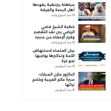
مباهلة بيزنطية يقودها
أهل البدعة والفرقة
منذ أسبوع واحد
خطبة الشيخ فتحي
الرباعي بين نقد التقصير
وقرار الإعفاء من منبره
منذ أسبوع واحد
بيان العلماء لاستنهاض
الأمة وتذكيرها بواجبها
نحو غزة
منذ أسبوعين
الدكتور مازن المبارك:
سيرةُ عالمِ العربية وخادمِ
تراثها
منذ أسبوعين