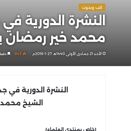
كتب وبحوث
محمد خير رمضان 
الأحد 21 جمادى الأولى 1440هـ 27-1-2019م
843
دقيق
النشرة الدورية
في جدي
الشيخ محمد 
(خاص بمنتدى العلماء)