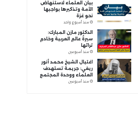
بيان العلماء لاستنهاض
الأمة وتذكيرها بواجبها
نحو غزة
منذ أسبوع واحد
الدكتور مازن المبارك:
سيرةُ عالمِ العربية وخادمِ
تراثها
منذ أسبوعين
اغتيال الشيخ محمد أنور
ريغي: جريمة تستهدف
العلماء ووحدة المجتمع
منذ أسبوعين