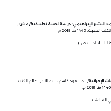
د البشير الإبراهيمي: دراسة نصية تطبيقية/
مشري
ديث، 1440 هـ، 2019 م.
ار لسانيات النص..)
ت الإجرائية
/ المسعود قاسم.- إربد، الأردن: عالم الكتب
 القراءة..)