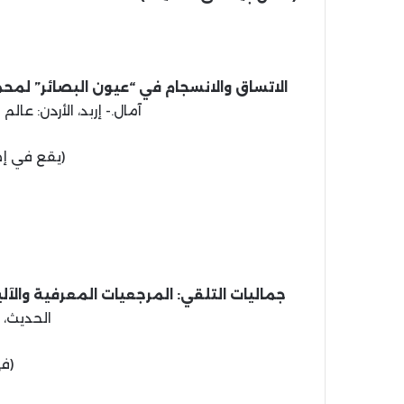
الاتساق والانسجام في “عيون البصائر” لمحم
آمال.- إربد، الأردن: عالم الكتب الح
(يقع في إط
جماليات التلقي: المرجعيات المعرفية والآليا
الحديث، 1440 هـ، 2019 م.
(في