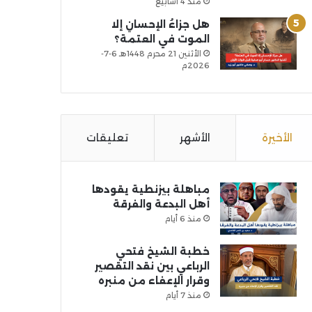
منذ 4 أسابيع
هل جزاءُ الإحسانِ إلا
الموت في العتمة؟
الأثنين 21 محرم 1448هـ 6-7-
2026م
الأخيرة
الأشهر
تعليقات
مباهلة بيزنطية يقودها
أهل البدعة والفرقة
منذ 6 أيام
خطبة الشيخ فتحي
الرباعي بين نقد التقصير
وقرار الإعفاء من منبره
منذ 7 أيام