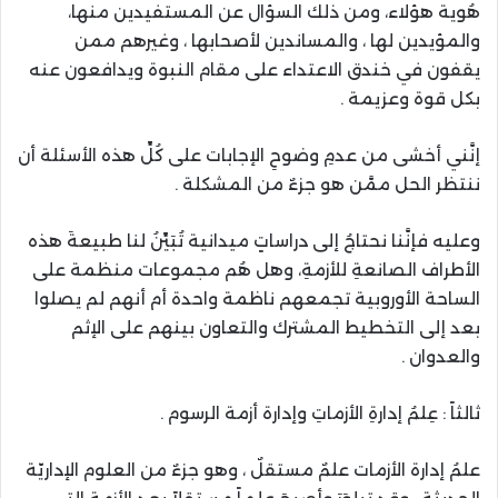
هُوية هؤلاء، ومن ذلك السؤال عن المستفيدين منها،
والمؤيدين لها ، والمساندين لأصحابها ، وغيرهم ممن
يقفون في خندق الاعتداء على مقام النبوة ويدافعون عنه
بكل قوة وعزيمة .
إنَّني أخشى من عدمِ وضوحِ الإجابات على كُلِّ هذه الأسئلة أن
ننتظر الحل ممَّن هو جزءٌ من المشكلة .
وعليه فإنَّنا نحتاجُ إلى دراساتٍ ميدانية تُبَيِّنُ لنا طبيعةَ هذه
الأطراف الصانعةِ للأزمةِ، وهل هُم مجموعات منظمة على
الساحة الأوروبية تجمعهم ناظمة واحدة أم أنهم لم يصلوا
بعد إلى التخطيط المشترك والتعاون بينهم على الإثم
والعدوان .
ثالثاً : عِلمُ إدارةِ الأزماتِ وإدارة أزمة الرسوم .
علمُ إدارة الأزمات علمٌ مستقلٌ ، وهو جزءٌ من العلوم الإداريّة