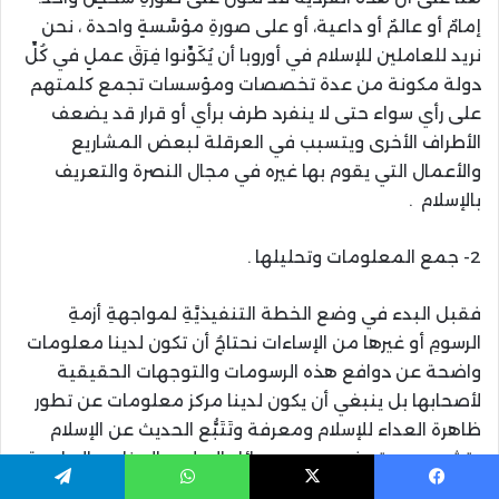
إمامٌ أو عالمٌ أو داعية، أو على صورةِ مؤسَّسةٍ واحدة ، نحن
نريد للعاملين للإسلام في أوروبا أن يُكَوِّنوا فِرَقَ عملٍ في كُلِّ
دولة مكونة من عدة تخصصات ومؤسسات تجمع كلمتهم
على رأي سواء حتى لا ينفرد طرف برأي أو قرار قد يضعف
الأطراف الأخرى ويتسبب في العرقلة لبعض المشاريع
والأعمال التي يقوم بها غيره في مجال النصرة والتعريف
بالإسلام .
2- جمع المعلومات وتحليلها .
فقبل البدء في وضع الخطة التنفيذيَّةِ لمواجهةِ أزمةِ
الرسومِ أو غيرها من الإساءات نحتاجُ أن تكون لدينا معلومات
واضحة عن دوافع هذه الرسومات والتوجهات الحقيقية
لأصحابها بل ينبغي أن يكون لدينا مركز معلومات عن تطور
ظاهرة العداء للإسلام ومعرفة وتَتَبُّع الحديث عن الإسلام
وتشويه صورته في جميع وسائل الإعلام والمناهج الدراسية
وغيرها، ثُمَّ بعد ذلك نُقَدِّمُ دراسةً تحليليَّةً لهذه المعلومات