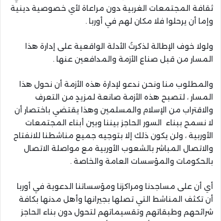
ثقافة المجتمعات الغربية دون مراعاة لأي خصوصية دينية
وإما أن يرحلوا فلا مكان لهم في أوربا .
ولولا خوف الإطالة لذكرتُ الأدلة الواقعية على إدارة هذا
المسار من قبل صناع الأزمة والمدافعين عنها .
والمطلوب منا ونحن ندعو لإدارة هذه الأزمة أن نحول هذا
المسار ، لتصبح هذه الأزمة صانعة لمزيدٍ من التعرف
والاقتراب من الإسلام والمسلمين وهذا يقتضي باختصار أن
لا نسمح ببناء السور الحاجز بيننا وبين أبناء المجتمعات
الأوربية ، ولن يكون ذلك إلا بتوجيه جميع مناشطنا للانفتاح
والاتصال المباشر بالشعوب الأوربية مع مواصلة الاتصال
بالحكومات والمؤسسات العامة والخاصة .
أي أن على مساجدنا ومراكزنا ومؤسساتنا الدعوية في أوربا
أن تكثف المناشط التي تصلها بجيرانها وأهل مدنها بكافة
شرائحهم وطبقاتهم وتقسيماتهم لتحول دون بناء الحاجز