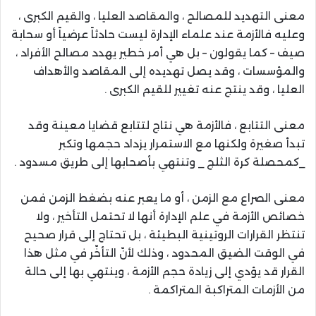
معنى التهديد للمصالح ، والمقاصد العليا ، والقيم الكبرى ،
وعليه فالأزمة عند علماء الإدارة ليست حادثاً عرضياً أو سحابة
صيف – كما يقولون – بل هي أمر خطير يهدد مصالح الأفراد ،
والمؤسسات ، وقد يصل تهديده إلى المقاصد والأهداف
العليا ، وقد ينتج عنه تغيير للقيم الكبرى .
معنى التتابع ، فالأزمة هي نتاج لتتابع قضايا معينة وقد
تبدأ صغيرة ولكنها مع الاستمرار يزداد حجمها وتكبر
_كمحصلة كرة الثلج _ وتنتهي بأصحابها إلى طريق مسدود .
معنى الصراع مع الزمن ، أو ما يعبر عنه بضغط الزمن فمن
خصائص الأزمة في علم الإدارة أنها لا تحتمل التأخير ، ولا
تنتظر القرارات الروتينية البطيئة ، بل تحتاج إلى قرار صحيح
في الوقت الضيق المحدود ، وذلك لأنّ التأخّر في مثل هذا
القرار قد يؤدي إلى زيادة حجم الأزمة ، وينتهي بها إلى حالة
من الأزمات المتراكبة المتراكمة .