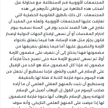
المجتمعات الأوروبية قدر الاستطاعة، مع محاولة عزل
أصحاب هذه الظاهرة عن مَواطن تأثيرهم في هذه
المجتمعات ، كل ذلك بالطرق القانونية الحضارية التي
تعارفت عليها المجتمعات الأوروبية ،ولعله من المفيد أن
نقترح في هذا الصدد تحديد يوم في السنة نسميه بيوم
احترام المقدسات أو أن نسعى لإقناع الجهات الدولية لإصدار
قانون يجرّم مثل هذه الإساءة، هذا فيما يتعلق باحتواء
الأزمة والتضييق عليها، أما فيما يتعلق بتفريغها من
مضمونها فهذا يحتاج إلى أن نتعرف على مضمون الأزمة
أولاً، ثم نسعى لتفريغ الأزمة منه حتى تصبح حدثاً فارغاً لا
مضمون له، فإذا كان المضمون مثلا هو الحد من الإقبال
على الإسلام في الغرب والشرق، فإننا نستطيع أن نجعل من
هذه الرسوم دعوة فارغة كاذبة لا صلة لها بالحقيقة،
ونستطيع أن نثبت بالمنهج العقلي العلمي أن ما أراده
صاحب الرسوم من القول إن الإرهاب أصيل في الإسلام
لاتهامه رسول الإسلام بالإرهاب أنها دعوة فارغة لامضمون
لها إذا عرضت على المنهج العلمي التاريخي، وأنه سوف