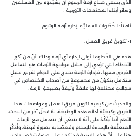
الذي يسعى صناع أزمة الرسوم أن يشيّدوه بين المسلمين
وسائر أبناء المجتمعات الأوربية .
ثامناً : الخُطُوات العمليَّةِ لإدارةِ أزمةِ الرسُوم .
1- تكوينُ فريقِ العمل .
هذه هي الخُطوة الأولى لإدارة أي أزمة وذلك لأنَّ من أكبر
الأخطاء التي تؤدي إلى فشل مواجهة الأزمات هو التعامل
الفردي معها ، فإدارة الأزمة تحتاج على الدوام لفريقِ عملٍ
متكاملٍ يتكوَّنُ من مجموعةٍ من أصحابِ الاختصاصِ في
مجالاتٍ مختلفةٍ لها علاقةٌ وثيقةٌ بطبيعةِ الأزمة .
والحديثُ عن كيفية تكوين فريقِ العمل ومواصفاتِ هذا
الفريق وكيفيَّة أدائِهِ هذه الوظيفة، لهُ مَحِلٌ آخر من البحث،
الأهم أنَّنا نُؤَكِّدُ على أنَّهُ لا ينبغي أن نتعامل مع الأزمات
المتعلِّقة بالإساءة للإسلام ومُقَدَّسَاتِه بصورةٍ فرديَّة، وأُذكِّرُ
هنا على أنَّ هذه الفردية قد تكون على صورةِ شخصٍ واحد: