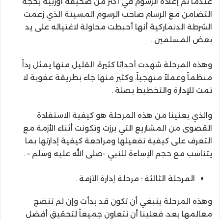
عندما تم إعادة الرسوم في أكثر من صحيفة أوربية بحجة
التضامن مع الرسام صاحب الرسوم المسيئة الذي زعمت
الشرطة الدنماركية أنها أحبطت محاولة لاغتياله على يد
بعض المسلمين .
وهذه المرحلة شهدت أحداثا كثيرة، القليل منها يمثل رداً
منظماً وعملاً منهجياً، وكثير منها جاء بطريقة عفوية لا
تمت للإدارة والتخطيط بصلة .
والذي يعنينا من هذه المرحلة هو كيفية الاستفادة
القصوى من المشاريع التي برزت وتكونت أثناء الأزمة مع
التعرف على كيفية تفعيلها ومراحعة كيفية إدارتها بما
يتناسب مع حجم الإساءة للنبي -صلى الله عليه وسلم – .
المرحلة الثالثة : مرحلة إدارة الأزمة .
وهذه المرحلة ينبغي أن تكون قد بدأت وإن لم تنضج
معالمها بعد، فعلينا أن نتعاون جميعاً لتحقيق أفضل