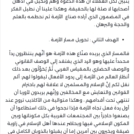
يتبين لكل العقلاء أن هذه الدعوة وهْمٌ وتخيّلٌ في أذهان
أصحابها لا صلة لها بالحقيقة، وهكذا علينا أن نطيل الفكر
في المضمون الذي أراده صناع الأزمة ثم نحطمه بالعلم
والحجة والبرهان .
الهدف الثاني : تحويل مسار الأزمة .
فالمسار الذي يريده صنّاع هذه الأزمة هو أنَّهم ينتظرون رداً
محدداً عليها وهو الرد الذي يفتقد إلى الوصف القانوني
والوصف الحضاري بالمقياس الغربي، ثُمَّ يُحَوِّلُون بعد ذلك
أنظار العالم من الأزمة إلى ردود الأفعال ليقولوا لهم: ألم
نقل لكم إنَّ الإسلام والمسلمين لا علاقة لهم باحترام
القوانين والتعايش مع المخالفين وإنَّهم يريدون لأوربا أن
تنتهي تحت أقدامهم ، وهكذا متوالية من الأكاذيب تروج عند
أول ردة فعل تجاه الأزمة فإذا نجحوا في ذلك استطاعوا أن
يصنعوا حاجزاً بين المجتمعات الغربية بكل مكوناتها وبين
المكون الإسلامي فيها ويحاصَر عندها أهل الإسلام في زاوية
ضيقة ويخيرون بين أمرين إما أن يقبلوا بالذوبان الكامل في