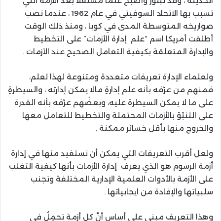
الحديثة ، وقد تبلوَرَ وأصبحَ علماً مستقلاً بعد الأزمة التي
تسبب بها الاتحاد السوفيتي في عام 1962 ، عندما نصب
صواريخه المتوسطة المدى في كوبا ، ومنذ ذلك الوقت
أطلقت أمريكا اسم “علم إدارة الأزمات” على التخطيط
والإدارة المتعلقة بكيفية التعامل الصحيح عند الأزمات .
ولعلماء الإدارة تعريفات متعددة ومتنوعة لهذا لعلم،
فمنهم من عرّفه بأنه علم إدارةِ مالا يمكن إدارته ، والسيطرةِ
على ما لا يمكن السيطرة عليه، وبعضُهم عرّفه بأنه القدرة
على التنبّؤ بالأزمات المحتملة والتخطيط للتعامل معها
والخروج منها بأقل خسائر ممكنة .
ولعل أقرب التعريفات التي يمكن أن نستفيد منها في إدارة
أزمة الرسوم هو الذي يعرف إدارة الأزمات بأنها كيفية التغلب
على الأزمة بالأدوات العلمية الإدارية المختلفة وتجنب
سلبياتها والإفادة من ايجابياتها .
وهذا التعريف مبني على أساس أنَّ كل أزمةٍ تحمِلُ في