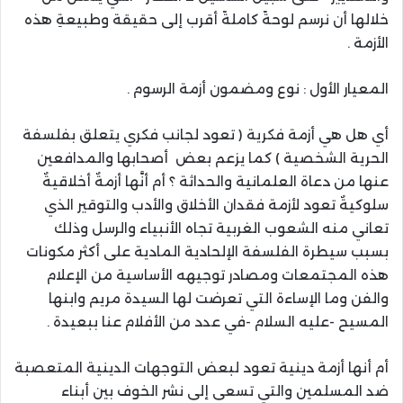
خلالها أن نرسم لوحةً كاملةً أقرب إلى حقيقة وطبيعةِ هذه
الأزمة .
المعيار الأول : نوع ومضمون أزمة الرسوم .
أي هل هي أزمة فكرية ( تعود لجانب فكري يتعلق بفلسفة
الحرية الشخصية ) كما يزعم بعض أصحابها والمدافعين
عنها من دعاة العلمانية والحداثة ؟ أم أنَّها أزمةٌ أخلاقيةٌ
سلوكيةٌ تعود لأزمة فقدان الأخلاق والأدب والتوقير الذي
تعاني منه الشعوب الغربية تجاه الأنبياء والرسل وذلك
بسبب سيطرة الفلسفة الإلحادية المادية على أكثر مكونات
هذه المجتمعات ومصادر توجيهه الأساسية من الإعلام
والفن وما الإساءة التي تعرضت لها السيدة مريم وابنها
المسيح -عليه السلام -في عدد من الأفلام عنا ببعيدة .
أم أنها أزمة دينية تعود لبعض التوجهات الدينية المتعصبة
ضد المسلمين والتي تسعى إلى نشر الخوف بين أبناء