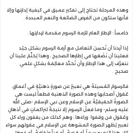
وهذه المرحلة تحتاج إلى تفكير عميق في كيفية إدارتها وإلا
فأنها ستكون من الفرص الضائعة والنعم المبددة .
خامساً : الإطار العام لأزمة الرسوم مقدمة لإدارتها .
إذا أردنا أن نُحسِنَ التعامل مع أزمة الرسوم بشكل جيّد
فعلينا أن نَضَعَها في إطارها الصحيح ، وهذا يُحَتِّمُ علينا أن
نتعرَّف إلى هذا الإطار وأن نُحَدِّدَ معالِمَهُ بشكلٍ علمي
صحيح .
فالرسومُ المُسيئةُ هي تعبيرٌ عن صورةٍ ذهنيَّةٍ في أعماقِ
عُقولِ أصحابها وهذه الصورة الذهنية قطعاً ليست هي
الصورةُ الحقيقيَّةُ عن الإسلام وعن نبي الإسلام -صلى الله
عليه وسلم- وما فعلُ الرسوم إلا نتيجةً لتراكماتٍ في أذهانِ
وعُقولِ مَن وقفوا وراءَها ، وهم كذلك من يقفون وراء كل
تعبير يُظهر الصورة المشوهة عن الإسلام في عقولهم سواء
كان هذا التعبير رسماً، أم قصةً ، أم فناً وثقافةً ، أم غيرها ،