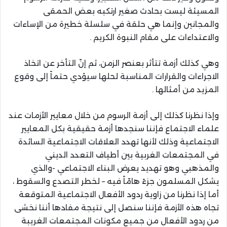
المسيئة ليست بحادث صغير ارتكبه بعض الحمقى
والمجانين وإنما هي حلقة في سلسلة خطيرة من الإساءات
والاعتداءات على مقام النبوة الكريم .
وهي كذلك أزمة تتأثر بعنصر الزمن، ثم إنّ التأخر عن اتخاذ
الاجراءات والقرارات المناسبة لحلها سيؤدي حتماً إلى وقوع
المزيد من أمثالها .
وإذا نظرنا كذلك إلى أزمة الرسوم من خلال معايير الأزمات عند
علماء الاجتماع فإننا سنجدها أزمة حقيقية بكل المعايير
الاجتماعية وذلك لأنها تهدد العلاقات الاجتماعية السائدة
في المجتمعات الغربية بين أطياف التعدد الديني
والمذهبي وهو تهديد يعرض البناء الاجتماعي -والذي
يشكل المسلمون جزءً هامّاً فيه – لخطر التصدع والسقوط ،
أما إذا نظرنا من زاوية ردود الأفعال الاجتماعية المتوقعة
تجاه هذه الأزمة فإننا سنصل إلى نتيجة مفادها أننا نخشى
من ردود الأفعال من جميع مكونات المجتمعات الغريبة