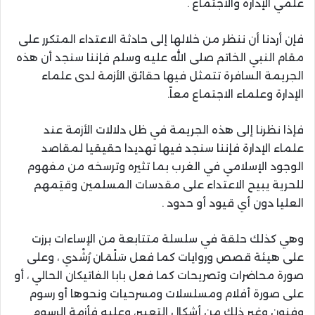
علمي الإدارة والاجتماع .
فإن أردنا أن ننظر من خلالها إلى حادثة الاعتداء المتكرر على
مقام النبي الخاتم صلى الله عليه وسلم فإننا سنجد أن هذه
الجريمة السافرة تتمثل فيها حقائق الأزمة لدى علماء
الإدارة وعلماء الاجتماع معاً.
فإذا نظرنا إلى هذه الجريمة في ظل دلالات الأزمة عند
علماء الإدارة فإننا سنجد فيها تهديدا حقيقيا لمقاصد
الوجود الإسلامي في الغرب بما تثيره وترسخه من مفهوم
للحرية يبيح الاعتداء على مقدسات المسلمين وقيَمهم
العليا دون أي قيود أو حدود .
وهي كذلك حلقة في سلسلة متتابعة من الإساءات برزت
على هيئة قصص وروايات كما فعل سَلْمَان رُشْدي ، وعلى
صورة محاضرات وتصريحات كما فعل بابا الفاتيكان الحالي ، أو
على صورة أفلام ومسلسلات ومسرحيات ونحوها أو رسوم
وفنون وغير ذلك من أشكال التعبير، وعليه فأزمة الرسوم