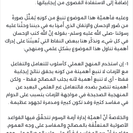
إضافةً إلى الاستفادة القصوى من إيجابياتها .
وعليه فأهميَّة هذا الموضوع تنبعُ من كونِهِ يُمَثِّلُ صورةً
من صُور الإحسان والإتقان الذي أُمرنا به في ديننا وحثّنا عليه
رسولنا -صلى الله عليه وسلم- بقوله إنَّ الله كتب الإحسان
في كل شيء، ونذكّر هنا ببعض النقاط التي تُعينُنَا على إدراك
أهمية تناول هذا الموضوع بشكلٍ علمي ومنهجي:
1- إن استخدم المنهج العملي كأسلوب للتعامل والتفاعل
مع الأزمات لا تنبع أهميتة من كونه يحقق نتائج إيجابية
فقط – أي لا تنبع أهمية لأنه يجلب المصالح فقط – ولكن
أهميته تتضح بضده، فالتعامل غير العلمي البعيد عن
المنهجية الصحيحة في مواجهة الأزمات يتسبب على الدوام
في مفاسد كثيرة وقد تكون كبيرة ومدمرة لجهود عظيمة .
والخلاصةُ أنَّ أهميَّة إدارة أزمة الرسوم تتحقَّقُ فيها القواعد
الأصولية المتعلِّقَة بالمصالحِ والمفاسدِ على وجه العموم،
وقاعدة أنَّ درء المفاسد مُقَدَّمٌ على جلب المصالح على وجه