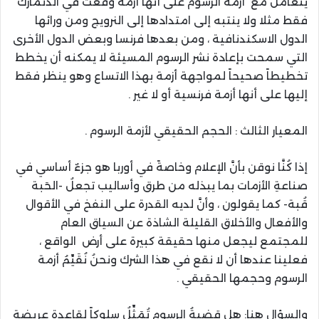
يتعامل مع أزمة الرسوم على أنها أزمة وقعت في الدنمارك
فقط مثلا ولا ينتبه إلى امتدادها إلى النرويج ومن ورائها
الدول الاسكندنافية ، ومن بعدها فرنسا وبعض الدول الأخرى
التي سمحت بإعادة نشر الرسوم المسيئة لا يمكنه أن يخطط
تخطيطاً صحيحاً لمواجهة أزمة بهذا الاتساع وهو ينظر فقط
إليها على أنها أزمة فرنسية أو لا غير .
المعيار الثالث : الحجم الحقيقي لأزمة الرسوم .
إذا كُنَّا نوقن بأنَّ الإعلام وخاصةً في أوربا هو جزءٌ أساسي في
صناعةِ الأزمات بما يبذله من طرق وأساليب تجعلُ -الحَبة
قُبة- كما يقولون ، وأنَّ لديه القدرة على النفخ في الأقوال
والأفعال والأخلاق القليلة الشاذة عن السياق العام
للمجتمع ليجعل منها حقيقة كبيرة على أرض الواقع ،
فعلينا عندها أن لا نقع في هذا الشرك ونحنُ نُقَيِّمُ أزمة
الرسوم وحجمها الحقيقي .
والسؤال هنا: هل قضيةُ الرسوم تُمَثِّلُ سلوكاً لقاعدةٍ عريضةٍ