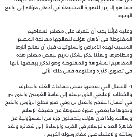
فما هو إلا إبراز للصورة المشوهة في أذهان هؤلاء إلى واقع
الوجود .
وعليه فإنَّنا يجب أن نتعرف على مصادر المفاهيم
المغلوطة في أذهان هؤلاء لنعالجها معالجة المصدر
المسبب لهذه الأمراض والسلوكيات قبل أن نعالج أثارها
ومظاهرها، ولعلَّنا نذكر بشكل سريع ببعض مصادر هذه
المفاهيم المشوهة والمغلوطة وهو تذكير ببعضها لأنها
في تصوري كثيرة ومتنوعة فمن ذلك الأتي :
1- الأعمال التي تقدمها بعض جماعات الغلو والتطرف
والخطاب الإعلامي الذي ترسله إلى عامة الغربيين والذي يبرز
في أعمال التفجير والقتل بل وفي صور قطع الرؤوس والذبح
ونحوها ما يعطي صورة مشوهة عن حقيقة الإسلام
ورسالته، ولذا فإن هؤلاء يتحملون جزءً من المسؤولية عن
ظاهرة العداء للإسلام في الغرب والإساءة إلى شعائره ونقد
رسالته والاعتداء على مقام رسوله الكريم .