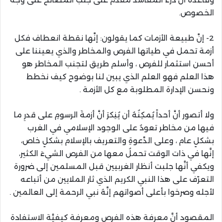
الخصوص.
2- إنَّ طبيعة الأزمات كما يقولون: إنَّها نقطة انعطاف فكل
أزمة تحمل في طياتها الفرص والمخاطر والذي يعيننا على
أحسن استثمار للفرص ، وأسلم طريق لتجنب المخاطر هو
هذا العلم فهو العلم الذي يبين لنا بوضوح كيف نخطط
ونحسن الإدارة المطلوبة مع كل الأزمة .
ولا أتصور أنَّ أحداً يُمكِنُهُ أن يُنِكرَ أنَّ أزمةَ الرسومِ على قدرِ ما
فيها من مخاطر تعودُ على الوجود الإسلامي في الغرب
بشكلٍ عام ، وعلى الدَّعوةِ والتعريف بالإسلام بشكلٍ خاص،
إنَّها في ذات الوقت تحملُ معها من الفرص الشيءَ الكثير،
ويكفي أنَّها جلبت أنظار الغربيين قبل المسلمين إلى ضرورة
التعرّف على هذا النبي الكريم الذي ثار الملايين من أتباعه
لأجله وصرخوا بأعلى أصواتهم إنَّهُ نبي الرحمة إلى العالمين .
المقصود أنَّ معرفة هذه الفرص ومعرفة كيفيَّة الاستفادة