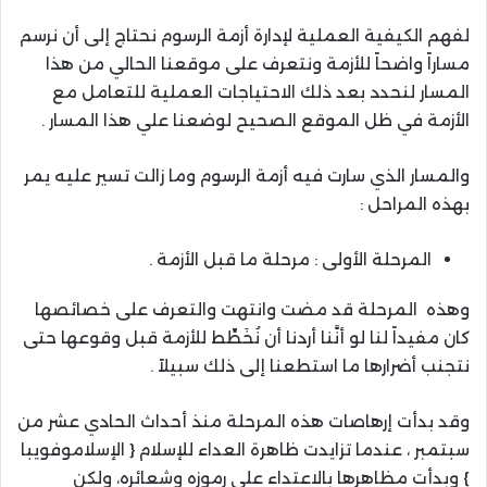
لفهم الكيفية العملية لإدارة أزمة الرسوم نحتاج إلى أن نرسم
مساراً واضحاً للأزمة ونتعرف على موقعنا الحالي من هذا
المسار لنحدد بعد ذلك الاحتياجات العملية للتعامل مع
الأزمة في ظل الموقع الصحيح لوضعنا علي هذا المسار .
والمسار الذي سارت فيه أزمة الرسوم وما زالت تسير عليه يمر
بهذه المراحل :
المرحلة الأولى : مرحلة ما قبل الأزمة .
وهذه المرحلة قد مضت وانتهت والتعرف على خصائصها
كان مفيداً لنا لو أنَّنا أردنا أن نُخَطِّط للأزمة قبل وقوعها حتى
نتجنب أضرارها ما استطعنا إلى ذلك سبيلاً .
وقد بدأت إرهاصات هذه المرحلة منذ أحداث الحادي عشر من
سبتمبر ، عندما تزايدت ظاهرة العداء للإسلام { الإسلاموفويبا
} وبدأت مظاهرها بالاعتداء على رموزه وشعائره، ولكن