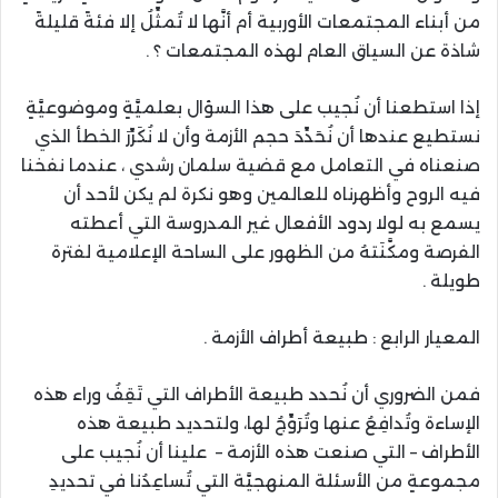
من أبناء المجتمعات الأوربية أم أنَّها لا تُمثِّلُ إلا فئةً قليلةً
شاذة عن السياق العام لهذه المجتمعات ؟ .
إذا استطعنا أن نُجيب على هذا السؤال بعلميَّةٍ وموضوعيَّةٍ
نستطيع عندها أن نُحَدِّدَ حجم الأزمة وأن لا نُكَرِّرَ الخطأ الذي
صنعناه في التعامل مع قضية سلمان رشدي ، عندما نفخنا
فيه الروح وأظهرناه للعالمين وهو نكرة لم يكن لأحد أن
يسمع به لولا ردود الأفعال غير المدروسة التي أعطته
الفرصة ومكَّنَتهُ من الظهور على الساحة الإعلامية لفترة
طويلة .
المعيار الرابع : طبيعة أطراف الأزمة .
فمن الضروري أن نُحدد طبيعة الأطراف التي تَقِفُ وراء هذه
الإساءة وتُدافِعُ عنها وتُرَوِّجُ لها، ولتحديد طبيعة هذه
الأطراف – التي صنعت هذه الأزمة – علينا أن نُجيب على
مجموعةٍ من الأسئلة المنهجيَّة التي تُساعِدُنا في تحديدِ