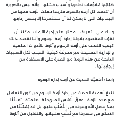
طَيَّاتِها مُقوِّمات نجاحها وأسباب فشلها ، وأنه ليس بالضرورة
أن تتصف كل أزمة بالسوء، فلربما حملت الأزمة معها من
الإيجابيات التي لا يمكن لنا أن نستثمرها إلا بحسن إدارتها .
وبناء على التعريف المختار لعلم إدارة الأزمات يمكننا أن
نقرّب المقصود بقولنا إدارة أزمة الرسوم وأننا نقصد بذلك
كيفية التغلب على أزمة الرسوم وآثارها بالأدوات العلمية
والإدارية الصحيحة مع معرفة كيفية التجنب لكل السلبيات
الناتجة عن هذه الأزمة مع القدرة على الاستفادة من
إيجابياتها .
رابعاً : أهميَّة الحديث عن أزمة إدارة الرسوم .
تنبعُ أهمية الحديث عن إدارة أزمة الرسوم من كون التعامل
مع هذه الأزمة – وفقَ الأُسُس المنهجيَّةِ العلميَّةِ – يُعينُنَا
بعدَ فضلِ الله وعونه في التَّغَلُّبِ عليها بل قد يُمَكِّنُنَا من
التحكُّمِ في مسارها مع تَجنُّبِ سلبياتها والتقليل من آثارها