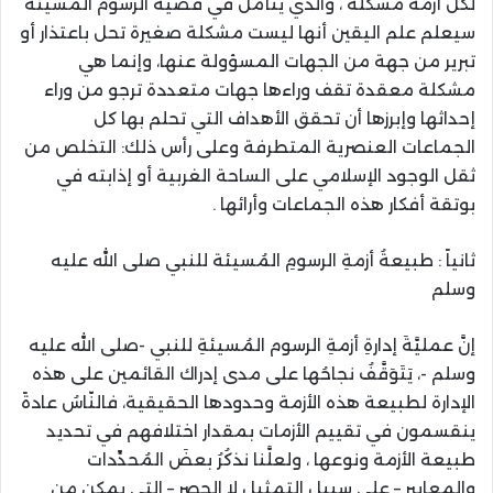
لكل أزمة مشكلة ، والذي يتأمل في قضية الرسوم المسيئة
سيعلم علم اليقين أنها ليست مشكلة صغيرة تحل باعتذار أو
تبرير من جهة من الجهات المسؤولة عنها، وإنما هي
مشكلة معقدة تقف وراءها جهات متعددة ترجو من وراء
إحداثها وإبرزها أن تحقق الأهداف التي تحلم بها كل
الجماعات العنصرية المتطرفة وعلى رأس ذلك: التخلص من
ثقل الوجود الإسلامي على الساحة الغربية أو إذابته في
بوتقة أفكار هذه الجماعات وأرائها .
ثانياً : طبيعةُ أزمةِ الرسومِ المُسيئة للنبي صلى الله عليه
وسلم
إنَّ عمليَّةَ إدارةِ أزمةِ الرسوم المُسيئةِ للنبي -صلى الله عليه
وسلم -، يَتَوَقَّفُ نجاحُها على مدى إدراك القائمين على هذه
الإدارة لطبيعة هذه الأزمة وحدودها الحقيقية، فالنّاسُ عادةً
ينقسمون في تقييم الأزمات بمقدار اختلافهم في تحديد
طبيعة الأزمة ونوعها ، ولعلَّنا نذكُرُ بعضَ المُحدِّدات
والمعايير – على سبيل التمثيل لا الحصر – التي يمكن من