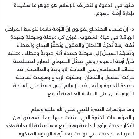
منها في الدعوة والتعريف بالإسلام هو جوهر ما سَمَّيناهُ
بإدارة أزمة الرسوم .
3- إنَّ علماء الاجتماع يقولون إنَّ الأزمة دائماً تتوسط المراحل
الهامّة في حياة الشعوب ، فبيْن كل مرحلةٍ ومرحلةٍ جديدةٍ
ثَمّةَ أزمة تُحَرِّكُ الأذهانَ والعقول وتُحَفِّزُ الإبداعَ والعطاء
وتُمَهِّدُ السبيلَ إلى مرحلةٍ جديدة أكثر حيويةً وعطاء ، وعليه
فإنَّ أزمة الرسوم ( وهي تُمَثِّلُ النموذج الصارخ لمصادمة
عقائد المسلمين على الساحة الأوروبية والعالمية ) قد
حركت العقول والأذهان ، وحفزت الإبداع ومهدت لمرحلة
جديدة للدعوة والتعريف بالإسلام ليس فقط على الساحة
الأوروبية بل على الساحة العالمية أجمع .
وما مؤتمرات النصرة للنبي صلى الله عليه وسلم
والمؤسسات الكثيرة التي انبثقت عنها وما تضمنتها من
أفكار جديدة ورؤى إبداعية ومشاريع مستقبلية إلا بداية هذه
المرحلة الجديدة التي تولدت بعد أزمة الرسوم المتكررة .