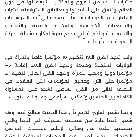
عشرات الآلاف من الفروع والمكاتب التابعة لها في دول
العالم، وتنفق على أنشطتها وفعالياتها المتواصلة عشرات
المليارات من الدولارات سنوياً. بالإضافة إلى آلاف المؤسسات
والجمعيات الأكاديمية والفكرية والفنية والثقافية
والاجتماعية والخيرية التي تدعم بقوة أفكار وأنشطة الحركة
النسوية محلياً وعالمياً.
وقد شهد القرن الـ19 تنظيم 18 مؤتمراً خاصاً بالمرأة في
الولايات المتحدة وحدها، وشهد القرن الـ20 إقامة 45
مؤتمراً دولياً ومحلياً للمرأة، وشهد القرن الحالي تنظيم 21
مؤتمراً حتى الآن، وجميع المؤتمرات التي انعقدت في
النصف الثاني من القرن الماضي تشدد على المساواة
الكاملة بين الجنسين وتمكين المرأة في جميع المستويات.
وربما يشعر القارئ الكريم بأن هذا الحديث مبالغ فيه، وهو
شعور يأتينا عادة من سطحية المعرفة التي لدينا، والتي
نستقيها عادة من وسائل الإعلام ومنصات التواصل
الاجتماعي. نعم؛ لقد بلغت الإمكانات المتوفرة للحركة