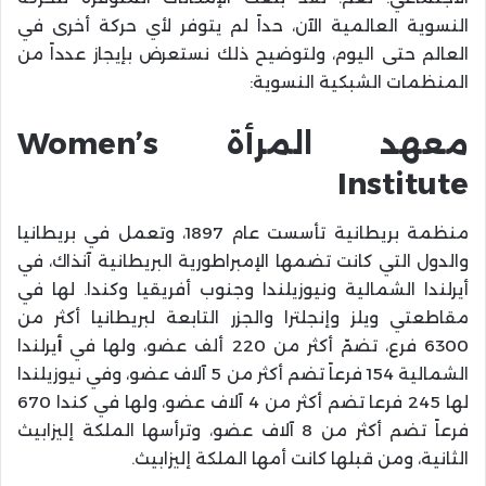
النسوية العالمية الآن، حداً لم يتوفر لأي حركة أخرى في
العالم حتى اليوم، ولتوضيح ذلك نستعرض بإيجاز عدداً من
المنظمات الشبكية النسوية:
معهد المرأة Women’s
Institute
منظمة بريطانية تأسست عام 1897، وتعمل في بريطانيا
والدول التي كانت تضمها الإمبراطورية البريطانية آنذاك، في
أيرلندا الشمالية ونيوزيلندا وجنوب أفريقيا وكندا. لها في
مقاطعتي ويلز وإنجلترا والجزر التابعة لبريطانيا أكثر من
6300 فرع، تضمّ أكثر من 220 ألف عضو، ولها في
أ
يرلندا
الشمالية 154 فرعاً تضم أكثر من 5 آلاف عضو، وفي نيوزيلندا
لها 245 فرعا تضم أكثر من 4 آلاف عضو، ولها في كندا 670
فرعاً تضم أكثر من 8 آلاف عضو، وترأسها الملكة إليزابيث
الثانية، ومن قبلها كانت أمها الملكة إليزابيث.