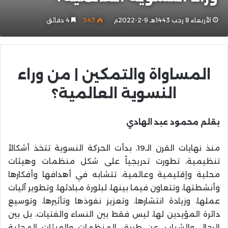
الأربعاء 8 رجب 1443هـ 9-2-2022م
547
4 دقائق
المساواة والتمكين | من وراء
النسوية العالمية؟
بقلم محمود عبد الهادي
منذ نهايات القرن الـ19، بدأت الحركة النسوية تتخذ أشكالاً
تنظيمية، تطورت تدريجياً على شكل منظمات وهيئات
محلية وإقليمية وعالمية، تتشابه في أهدافها وأفكارها
وأنشطتها، وتتعاون فيما بينها، لبلورة مبادئها، وتطوير آليات
عملها، وزيادة انتشارها، وتعزيز نفوذها وتأثيرها، وتوسيع
دائرة المؤيدين لها، ليس فقط بين النساء والفتيات، بل بين
الرجال والشباب، عن طريق المنظمات والهيئات المحلية