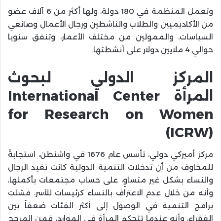
وتعمل المنظمة في 180 دولة، ولها أكثر من 6 آلاف عضو
من الأكاديميين والطلاب والناشطين ورجال الأعمال وصانعي
السياسات، والممولين من مختلف الأعمار، وتنفق سنويا
حوالي 4 ملايين دولار على أنشطتها.
المركز الدولي لبحوث
المرأة International Center
for Research on Women
(ICRW)
مركز أميركي دولي، تأسس عام 1676 في واشنطن، استجابةً
للمخاوف من أن تدخلات التنمية الدولية كانت تفيد الرجال
والنساء بشكل غير متساوٍ، على حساب مجتمعات بأكملها،
وأنه من خلال عدم الاعتراف بالنساء كرئيسات للأسر، فشلت
برامج التنمية في الوصول إلى أكثر الفئات ضعفاً بين
الفقراء، وأنه عندما تتحكم المرأة في الموارد، فمن المرجح