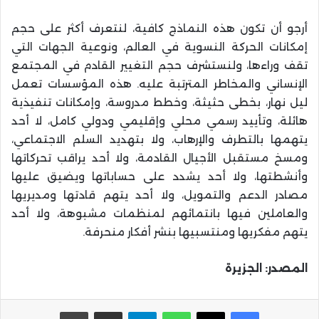
أرجو أن تكون هذه النماذج كافية، لنتعرف أكثر على حجم
إمكانات الحركة النسوية في العالم، ونوعية الجهات التي
تقف وراءها، ولنستشرف حجم التغيير القادم في المجتمع
الإنساني والمخاطر المترتبة عليه. هذه المؤسسات تعمل
ليل نهار، بخطى حثيثة، وخطط مدروسة، وإمكانات تنفيذية
هائلة، وتأييد رسمي محلي وإقليمي ودولي كامل، لا أحد
يتهمها بالتطرف والإرهاب، ولا بتهديد السلم الاجتماعي،
ومسخ مستقبل الأجيال القادمة، ولا أحد يراقب تحركاتها
وأنشطتها، ولا أحد يشدد على حساباتها ويضيق عليها
مصادر الدعم والتمويل، ولا أحد يتهم قادتها ومديريها
والعاملين فيها بانتمائهم لمنظمات مشبوهة، ولا أحد
يتهم مفكريها ومنتسبيها بنشر أفكار منحرفة.
المصدر: الجزيرة
واتساب
تيلقرام
مشاركة عبر البريد
طباعة