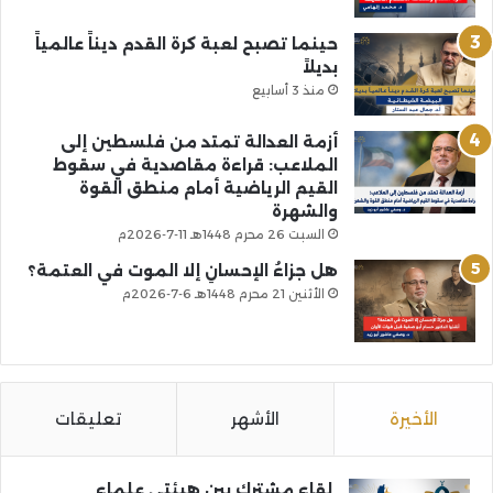
حينما تصبح لعبة كرة القدم ديناً عالمياً
بديلاً
منذ 3 أسابيع
أزمة العدالة تمتد من فلسطين إلى
الملاعب: قراءة مقاصدية في سقوط
القيم الرياضية أمام منطق القوة
والشهرة
السبت 26 محرم 1448هـ 11-7-2026م
هل جزاءُ الإحسانِ إلا الموت في العتمة؟
الأثنين 21 محرم 1448هـ 6-7-2026م
الأخيرة
الأشهر
تعليقات
لقاء مشترك بين هيئتي علماء