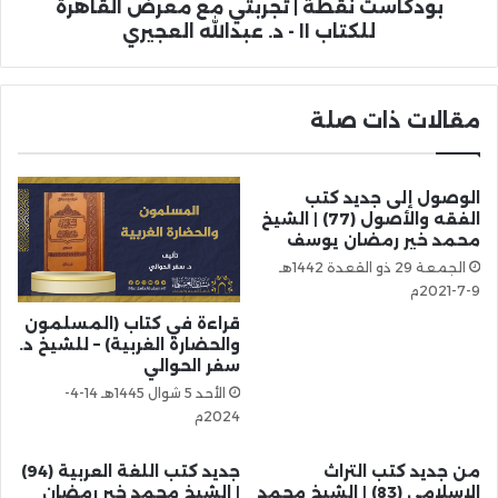
بودكاست نقطة | تجربتي مع معرض القاهرة
للكتاب ١١ - د. عبدالله العجيري
مقالات ذات صلة
الوصول إلى جديد كتب
الفقه والأصول (77) | الشيخ
محمد خير رمضان يوسف
الجمعة 29 ذو القعدة 1442هـ
9-7-2021م
قراءة في كتاب (المسلمون
والحضارة الغربية) – للشيخ د.
سفر الحوالي
الأحد 5 شوال 1445هـ 14-4-
2024م
من جديد كتب التراث
جديد كتب اللغة العربية (94)
الإسلامي (83) | الشيخ محمد
| الشيخ محمد خير رمضان