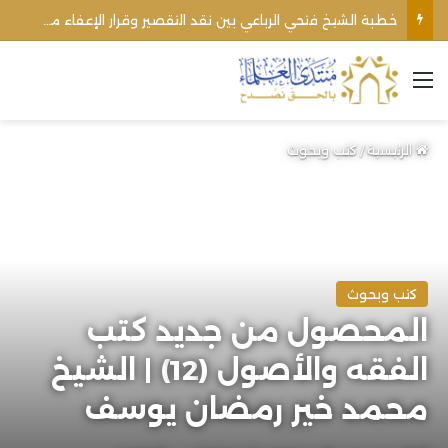
خطبة الشيخ فتحي الرباعي بين نقد التقصير وقرار الإعفاء من منبره
القائمة
الرئيسية
/
كتب وبحوث
كتب وبحوث
المحصول من جديد كتب
الفقه والأصول (12) | الشيخ
محمد خير رمضان يوسف