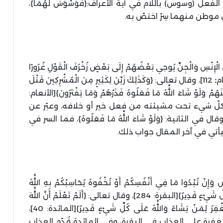
ل (وسوس) باللام في آية الأعراف:{فَوَسْوَسَ لَهُمَا}،
ولكلّ موطن منهما سِرّ اختصّ به.
 الْإِنْسِ وَالْجِنِّ يُوحِي بَعْضُهُمْ إِلَى بَعْضٍ زُخْرُفَ الْقَوْلِ غُرُورًا
ام
:
112]، وقال تعالى: {وَكَذَلِكَ زَيَّنَ لِكَثِيرٍ مِنَ الْمُشْرِكِينَ قَتْلَ
ينَهُمْ وَلَوْ شَاءَ اللَّهُ مَا فَعَلُوهُ فَذَرْهُمْ وَمَا يَفْتَرُونَ}[الأنعام:
وأن كلّ شيء تحت مشيئته من فعل خير أو خلافه، وعبّر عن
 وقال في الثانية: {وَلَوْ شَاءَ اللَّهُ مَا فَعَلُوهُ}، فما السر في
سيأتي في آخر المقال جواب ذلك.
ِنْ تُبْدُوا مَا فِي أَنْفُسِكُمْ أَوْ تُخْفُوهُ يُحَاسِبْكُمْ بِهِ اللَّهُ
فَيَغْفِرُ لِمَنْ يَشَاءُ وَيُعَذِّبُ مَنْ يَشَاءُ وَاللَّهُ عَلَى كُلِّ شَيْءٍ قَدِيرٌ}[البقرة: 284]، وقال تعالى: {أَلَمْ تَعْلَمْ أَنَّ اللَّهَ
لَهُ مُلْكُ السَّمَاوَاتِ وَالْأَرْضِ يُعَذِّبُ مَنْ يَشَاءُ وَيَغْفِرُ لِمَنْ يَشَاءُ وَاللَّهُ عَلَى كُلِّ شَيْءٍ قَدِيرٌ}[المائدة: 40]،
لمغفرة على العذاب في البقرة، وفي المائدة قُدّم العذاب