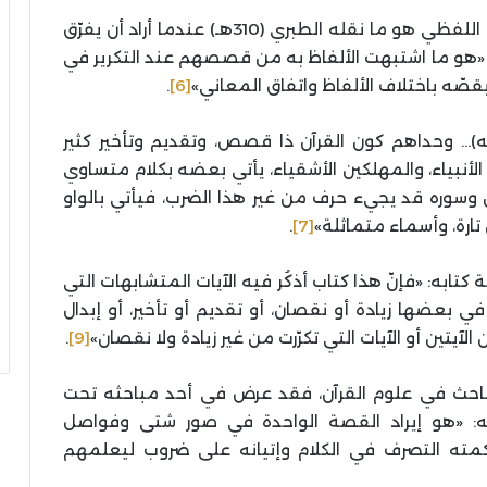
ولعلّ من أول التعريفات الاصطلاحية للمتشابه اللفظي هو ما نقله الطبري (310هـ) عندما أراد أن يفرّق
 «هو ما اشتبهت الألفاظ به من قصصهم عند التكرير في
بقصّه باختلاف الألفاظ واتفاق المعاني»
[6]
.
ه)… وحداهم كون القرآن ذا قصص، وتقديم وتأخير كثير
ِن الأنبياء، والمهلكين الأشقياء، يأتي بعضه بكلام متساوي
 وسوره قد يجيء حرف من غير هذا الضرب، فيأتي بالواو
ن تارة، وأسماء متماثلة»
[7]
.
ابه: «فإنّ هذا كتاب أذكُر فيه الآيات المتشابهات التي
في بعضها زيادة أو نقصان، أو تقديم أو تأخير، أو إبدال
آيتين أو الآيات التي تكرّرت من غير زيادة ولا نقصان»
[9]
.
(794هـ) عندما أورد مباحث في علوم القرآن، فقد عرض في أحد مباحثه تحت
ّفه: «هو إيراد القصة الواحدة في صور شتى وفواصل
حكمته التصرف في الكلام وإتيانه على ضروب ليعلمهم