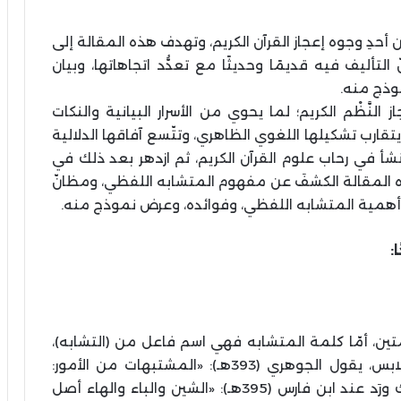
أحدِ وجوه إعجاز القرآن الكريم، وتهدف هذه المقالة إلى
ليف فيه قديمًا وحديثًا مع تعدُّد اتجاهاتها، وبيان
وذج منه.
نَّظْم الكريم؛ لما يحوي من الأسرار البيانية والنكات
يتقارب تشكيلها اللغوي الظاهري، وتتّسع آفاقها الدلالية
أ في رحاب علوم القرآن الكريم، ثم ازدهر بعد ذلك في
ه المقالة الكشفَ عن مفهوم المتشابه اللفظي، ومظانّ
، وأهمية المتشابه اللفظي، وفوائده، وعرض نموذج منه.
:
ن، أمّا كلمة المتشابه فهي اسم فاعل من (التشابه)،
ويرِد التشابه على معنيين، هما: التماثل، والتلابس، يقول الجوهري (393هـ): «المشتبهات من الأمور:
. وكذلك ورَد عند ابن فارس (395هـ): «الشين والباء والهاء أصل