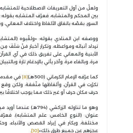
بين المحكم والمتشابه، فعرّف المتشابه بقوله:
السور، بقصّه باتفاق الألفاظ واختلاف المعاني، و
ووصفه ابن المنادي بقوله: «ولقّبوه (المتشاب
ترداد أنبائه ومواعظه، وتكرار أخبار مَنْ سَلَفَ م
الأبنية والمعاني على تفريق ذلك في آي القرآن
مرة، وبالفاء مرة، وآخر يأتي بالإدغام تارة وبالتبيا
كما عرّفه الإمام الكرماني (500هـ)
[8]
في مقدمة كت
تكرّرت في القرآن، وألفاظها متّفقة، ولكن وقع 
حرف مكان حرف أو غير ذلك مما يوجب اختلافًا بين ال
وهو ما تناوله الزركشي 
عنوان: (النوع الخامس: علم المتشابه)، فعر
مختلفة، ويكثر في إيراد القصص والأنباء، و
عجزهم عن جميع طرق ذلك»
[10]
.