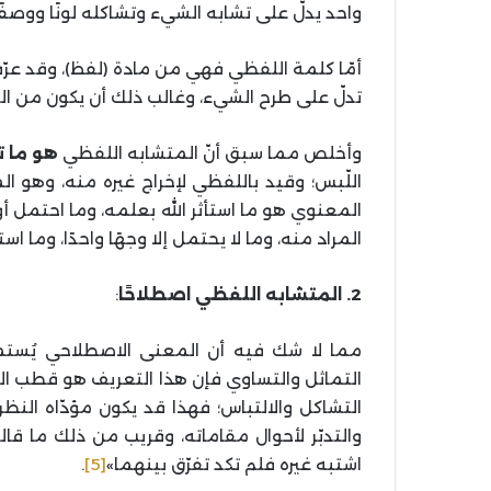
واحد يدلّ على تشابه الشيء وتشاكله لونًا ووصفً
أمّا كلمة اللفظي فهي من مادة (لفظ)، وقد عرّ
تدلّ على طرح الشيء، وغالب ذلك أن يكون من ال
وأخلص مما سبق أنّ المتشابه اللفظي
هو ما ت
اللّبس؛ وقيد باللفظي لإخراج غيره منه، وهو ا
المعنوي هو ما استأثر الله بعلمه، وما احتمل أوج
المراد منه، وما لا يحتمل إلا وجهًا واحدًا، وما ا
2. المتشابه اللفظي اصطلاحًا
:
مما لا شك فيه أن المعنى الاصطلاحي يُستم
التماثل والتساوي فإن هذا التعريف هو قطب الرّ
التشاكل والالتباس؛ فهذا قد يكون مؤدّاه الن
اشتبه غيره فلم تكد تفرّق بينهما»
[5]
.