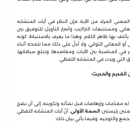
ان المعنى المراد من الآية، فإن النظر في آيات المتشابه
ي، ومستتبعات التراكيب، وأسرار التأويل؛ للتوفيق بين
يأتلف بها ظاهر الكلام، وهذا ما يعرف بالاستنباط؛ كونه
لمعاني الثواني، ولا أدلّ على ذلك مما نلمحه أثناء
في المناسبة بين الآيات، ومقاصدها، وتتبّع سياقاتها،
رق التي وردت في المتشابه اللفظي.
ن القديم والحديث:
 له مقدّمات وإرهاصات قبل نشأته وتكوينه، إلى أن نضج
سمتين رئيستين؛
السمة الأولى
: أنّ آيات المتشابه اللفظي
الجمع والتوجيه. وفيما يأتي بيان ذلك: