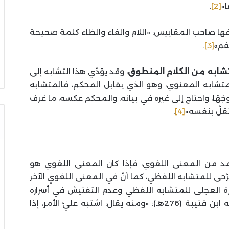
ا»
[2]
.
فها صاحب المقاييس: «اللام والفاء والظاء كلمة صحيحة
فم»
[3]
.
شابه من الكلام المنطوق
، وقد يؤدّي هذا التشابه إلى
لمتشابه المعنوي، وهو الذي يقابل المحكم، فالمتشابه
ُهًا، واحتاج إلى غيره في بيانه. والمحكم عكسه، ما عُرِف
ستقلّ بنفسه»
[4]
.
د من المعنى اللغوي، فإذا كان المعنى اللغوي هو
حى للمتشابه اللفظي، كما أنّ في المعنى اللغوي الآخر
ظرة العجلى للمتشابه اللفظي وعدم التفتيش في أسراره
والتدبّر لأحوال مقاماته، وقريب من ذلك ما قاله ابن قتيبة (276هـ): «ومنه يقال: اشتبه عليّ الأمر، إذا