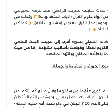
ك جاءت متابعة لتعريف الزركشي؛ فقد عرّفه السيوطي
[11]
. وكذلك في
 وجوه إعجاز القرآن، بعنوان: (مشتبهات آياته)
[12]
. كما كان
.
[13]
تشابه اللفظي بصورة أقرب إلى طبيعة البحث العلمي
 الكريم لفظًا، وعُرضت بأساليب متنوّعة؛ إمّا من حيث
ا يتطلّبه المقام، ويقرّره المقصد.
وى الحروف والمفردة والجملة:
ا وُورِيَ عَنْهُمَا مِنْ سَوْآتِهِمَا وَقَالَ مَا نَهَاكُمَا رَبُّكُمَا عَنْ
هَذِهِ الشَّجَرَةِ إِلَّا أَنْ تَكُونَا مَلَكَيْنِ أَوْ تَكُونَا مِنَ الْخَالِدِينَ}[الأعراف: 20]، وقال تعالى: {فَوَسْوَسَ إِلَيْهِ الشَّيْطَانُ
قَالَ يَا آدَمُ هَلْ أَدُلُّكَ عَلَى شَجَرَةِ الْخُلْدِ وَمُلْكٍ لَا يَبْلَى}[طه: 120]، الآيتان في ذكر قصة آدم -عليه السلام-