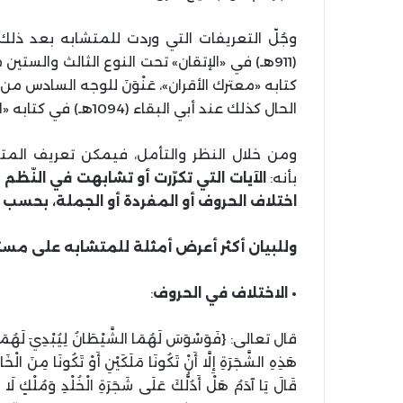
وجُلّ التعريفات التي وردت للمتشابه بعد ذل
(911هـ) في «الإتقان» تحت النوع الثالث والستين من أنواع علوم القرآن (الآيات المتشابهات)
كتابه «معترك الأقران»، عَنْوَنَ للوجه السادس من
الحال كذلك عند أبي البقاء (1094هـ) في كتابه «الكليّات»
ومن خلال النظر والتأمل، فيمكن تعريف الم
بأنه:
الآيات التي تكرّرت أو تشابهت في النّظم
اختلاف الحروف أو المفردة أو الجملة، بحسب م
وللبيان أكثر أعرض أمثلة للمتشابه على مست
• الاختلاف في الحروف
:
قال تعالى: {فَوَسْوَسَ لَهُمَا الشَّيْطَانُ لِيُبْدِيَ لَهُمَا مَ