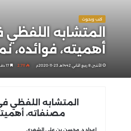
كتب وبحوث
المتشابه اللفظي ف
أهميته، فوائده، ن
الأثنين 8 ربيع الثاني 1442هـ 23-11-2020م
2٬711
17 دقائق
المتشابه اللفظي في
مصنفاته، أهميته
إعداد د. محسن بن علي الشهري