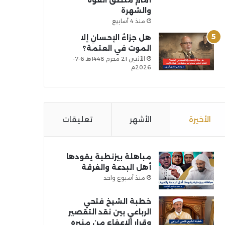
أمام منطق القوة
والشهرة
منذ 4 أسابيع
هل جزاءُ الإحسانِ إلا
الموت في العتمة؟
الأثنين 21 محرم 1448هـ 6-7-
2026م
الأخيرة
الأشهر
تعليقات
مباهلة بيزنطية يقودها
أهل البدعة والفرقة
منذ أسبوع واحد
خطبة الشيخ فتحي
الرباعي بين نقد التقصير
وقرار الإعفاء من منبره