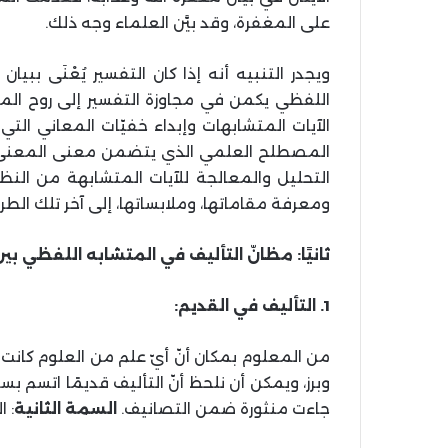
على المغفرة، وقد بيَّن العلماء وجه ذلك.
ويجدر التنبيه أنه إذا كان التفسير يُعْنَى ببي
اللفظي يكمن في مجاوزة التفسير إلى روح المعان
الآيات المتشابهات وإبداء خفيّات المعاني التي 
المصطلح العلمي الذي يتضمن معنى المعنى أو ا
التحليل والمعالجة للآيات المتشابهة من النظر 
ومعرفة مقاماتها، وملابساتها، إلى آخر تلك الط
ثانيًا: مظانّ التأليف في المتشابه اللفظي بي
1. التأليف في القديم:
من المعلوم بمكان أنّ أيّ علم من العلوم كانت
وبرز، ويمكن أن نلحظ أنّ التأليف قديمًا اتسم ب
جاءت منثورة ضمن التصانيف.
السمة الثانية
: 