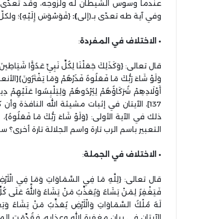
عندما وسوس الشيطان له ولزوجه، وقد تعدّى الفع
وفي آية طه تعدّى بـ(إلى
):
{فَوَسْوَسَ إِلَيْهِ}؛ 
• الاختلاف في المفردة
:
قال تعالى: {وَكَذَلِكَ جَعَلْنَا لِكُلِّ نَبِيٍّ عَدُوًّا شَيَاطِينَ
وَلَوْ شَاءَ رَبُّكَ مَا فَعَلُوهُ فَذَرْهُمْ وَمَا يَفْتَرُونَ}[الأنع
أَوْلَادِهِمْ شُرَكَاؤُهُمْ لِيُرْدُوهُمْ وَلِيَلْبِسُوا عَلَيْهِمْ دِ
137]، الآيتان في إثبات مشيئة الله النافذة 
ذلك في الآية الأولى: {وَلَوْ شَاءَ رَبُّكَ مَا فَعَلُوهُ}،
التعبير باسم الرب تارة واسم الجلالة تارة أخرى؟ 
• الاختلاف في الجملة
:
قال تعالى: {لِلَّهِ مَا فِي السَّمَاوَاتِ وَمَا فِي الْأَرْضِ وَإ
الآيتان في بيان مغفرة الله وعذابه، فقُدِّمَت ا