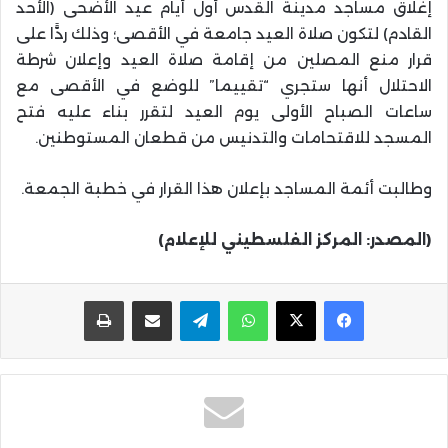
إغلاق مساجد مدينة القدس أول أيام عيد الأضحى (الأحد
القادم) لتكون صلاة العيد جامعة في الأقصى؛ وذلك ردًّا على
قرار منع المصلين من إقامة صلاة العيد وإعلان شرطة
الاحتلال أنها ستجري “تقييما” للوضع في الأقصى مع
ساعات الصباح الأولى يوم العيد لتقرر بناء عليه فتح
المسجد للاقتحامات والتدنيس من قطعان المستوطنين.
وطالبت أئمة المساجد بإعلان هذا القرار في خطبة الجمعة.
(المصدر: المركز الفلسطيني للإعلام)
واتساب
تيلقرام
مشاركة عبر البريد
طباعة