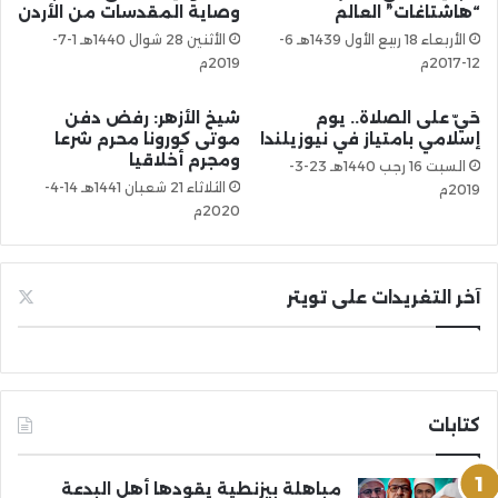
“هاشتاغات” العالم
وصاية المقدسات من الأردن
الأربعاء 18 ربيع الأول 1439هـ 6-
الأثنين 28 شوال 1440هـ 1-7-
12-2017م
2019م
حَيّ على الصلاة.. يوم
شيخ الأزهر: رفض دفن
إسلامي بامتياز في نيوزيلندا
موتى كورونا محرم شرعا
ومجرم أخلاقيا
السبت 16 رجب 1440هـ 23-3-
الثلاثاء 21 شعبان 1441هـ 14-4-
2019م
2020م
آخر التغريدات على تويتر
كتابات
مباهلة بيزنطية يقودها أهل البدعة