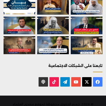
تابعنا على الشبكات الاجتماعية
X
فيسبوك
يوتيوب
تيلقرام
‫TikTok
بودكاست
© 2026, جميع الحقوق محفوظة لموقع منتدى العلماء