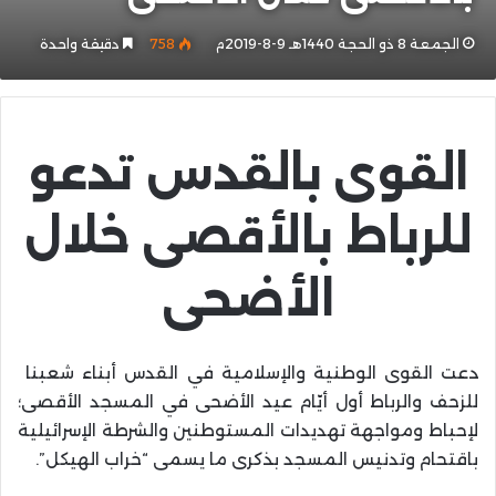
الجمعة 8 ذو الحجة 1440هـ 9-8-2019م
758
دقيقة واحدة
القوى بالقدس تدعو
للرباط بالأقصى خلال
الأضحى
دعت القوى الوطنية والإسلامية في القدس أبناء شعبنا
للزحف والرباط أول أيّام عيد الأضحى في المسجد الأقصى؛
لإحباط ومواجهة تهديدات المستوطنين والشرطة الإسرائيلية
باقتحام وتدنيس المسجد بذكرى ما يسمى “خراب الهيكل”.