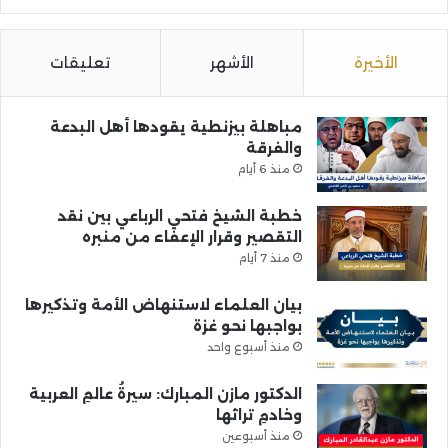
الأخيرة
الأشهر
تعليقات
مباهلة بيزنطية يقودها أهل البدعة
والفرقة
منذ 6 أيام
خطبة الشيخ فتحي الرباعي بين نقد
التقصير وقرار الإعفاء من منبره
منذ 7 أيام
بيان العلماء لاستنهاض الأمة وتذكيرها
بواجبها نحو غزة
منذ أسبوع واحد
الدكتور مازن المبارك: سيرةُ عالمِ العربية
وخادمِ تراثها
منذ أسبوعين