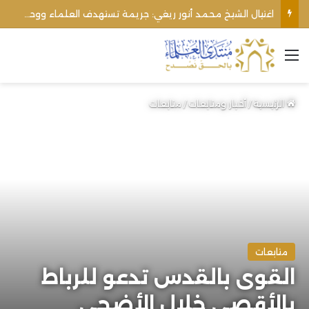
اغتيال الشيخ محمد أنور ريغي: جريمة تستهدف العلماء ووحدة المجتمع
القائمة
الرئيسية
/
أخبار ومتابعات
/
متابعات
متابعات
القوى بالقدس تدعو للرباط
بالأقصى خلال الأضحى