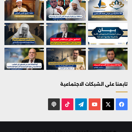
تابعنا على الشبكات الاجتماعية
X
فيسبوك
يوتيوب
تيلقرام
‫TikTok
بودكاست