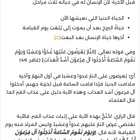
قبل الآخرة؛ لأنَّ الإنسانَ له في حياته ثلاثُ مراحل:
الحياة الدنيا التي نعيشها الآن.
حياةُ البرزخ بعد أن يموت إلى يُبْعَث يوم القيامة.
آخرها حياة الإنسان بعد البعث
[2]
.
وفي قوله تعالى: [النَّارُ يُعْرَضُونَ عَلَيْهَا غُدُوًّا وَعَشِيَّا وَيَوْمَ
تَقُومُ السَّاعَةُ أّدْخِلُوا آلَ فِرْعَوْنَ أَشَدَّ الْعَذَابْ] (غافر: 46)
أيّ: يُعرضون على النار غدوا وعشيا في أول النهار وآخره
مادامت الدنيا، فإذا قامت الساعة قيل لخزنة جهنم: أدخلوا
آل فرعون أشد العذاب، وهذه الآية دليل على عذاب القبر كما
قال العلماء.
قال الرازي: احْتُجَّ بهذه الآية على إثبات عذاب القبر، فالآية
تقتضي عرض النار عليهم غدواً وعشيا، وليس المراد منه يوم
القيامة؛ لأنه قال: [
وَيَوْمَ تَقُومُ السَّاعَةُ أَدْخِلُوا آَلَ فِرْعَوْنَ