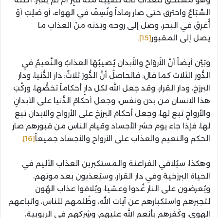
السِّبَاعُ واحترق حتى صار رماداً ونُسِفَ في الهواء، أو صُلِبَ أوْ
أُغرِقَ في البحر، وصل إلى روحهِ وبَدَنِهِ مِنَ العذابِ ما
يصل إلى المقبور
[15]
.
وبَيَّن أيضاً أنَّ الأَروَاحَ والأَبدانَ يُصيبُهَا العذابُ والنَّعيمُ في
الدُّورِ الثلاث كما قال: فالحاصلُ أنَّ الدُّورَ ثلاثٌ: دار الدُّنيا، ودار
البرزخ، ودار القرار، وقد جعل الله لكل دارٍ أحكاماً تخصُّها، وركَّبَ
هذا الانسان من بدن ونفس، وجعل أحكامَ الدُّنيا على الأبدانِ
والأرواحِ تبع لها، وجعل أحكامَ البرزخ على الأرواح والابدان تبع
لها، فإذا جاء يوم حشر الأجساد وقيام الناس من قبورهم صار
الحكم والنعيم والعذاب على الأرواح والأجساد جميعاً
[16]
.
وهكذا، سيُلاقي الفراعنة والمستكبرين العذاب الأليم في
الحياة البرزخية وفي دار القرار، وسيُعذبون بعد موتهم،
ويُعرضون على النار غُدوا وعشيا، ويُلاقوا عذاب الهُون
لتجبرهم واستكبارهم عن آيات الله، وظُلمهم للناس، واتباعهم
الهوى، وكُفرهم بأنعم الله عليهم، وشِركهم في الربوبية،