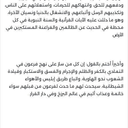
ودفعهم للحق، وانتهاكهم للحرمات، واستعلائهم على الناس،
وتكذيبهم الرسل وأتباعهم، والانشغال بالدنيا ونسيان الآخرة،
وهو ما دللت عليه الآيات القرآنية والسنة النبوية في كل
محطة في الحديث عن الظالمين والفراعنة المستكبرين في
الأرض.
وأخيراً أختم بالقول: إن كل من سارَ على نهج فرعون في
التمادي بالكفر والظلم والإجرام والفسق والاستكبار، وقيادة
الشعوب نحو الهاوية، واتباع طريق إبليس والأهواء
الشيطانية، سيحدث لهم ما حدث لفرعون من قبلهم سواء
خاتمة وعذاب أليم في عالم البرزخ وفي دار القرار.