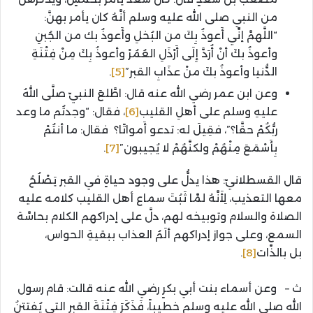
من النبي صلى الله عليه وسلم أنَّهُ كان يأمر بهنَّ:
“اللَّهمَّ إنِّي أَعوذُ بِكَ من البُخلِ وأَعوذُ بك من الجُبنِ
وأعوذُ بكَ أنْ أُرَدَّ إِلَى أَرْذَلِ العُمُرْ وأعوذُ بِكَ مِنْ فِتْنَةِ
الدُّنيا وأعوذُ بكَ منْ عذَابِ القبر”
[5]
.
وعن ابن عمر رضي الله عنه قال: اطَّلعَ النبيّ صلَّى اللهُ
عليهِ وسلم على أهلِ القليب
[6]
، فقال: “وجدتُم ما وعد
ربُّكُمْ حقَّا؟”، فقِيلَ له: تدعو أَمواتًا؟ فقال: ما أنتُمْ
بِأَسْمَعَ مِنْهُمْ ولكنَّهُمْ لا يُجيبون”
[7]
.
قال القسطلانيّ: هذا يدلُّ على وجود حياةٍ في القبر يَصْلُحُ
معها التعذيب، لِأَنَّهُ لمَّا ثَبُتَ سماع أهل القليب كلامه عليه
الصلاة والسلام وتوبيخه لهم، دلَّ على إدراكهم الكلام بحاسَّة
السمع، وعلى جواز إدراكهم ألَمُ العذاب ببقيةِ الحواس،
بل بالذَّات
[8]
.
ث – وعن أسماء بنت أبي بكرٍ رضي الله عنه قالت: قام رسول
الله صلى الله عليه وسلم خطيباً، فَذَكَرَ فِتْنَةَ القبر التي يُفتتنُ