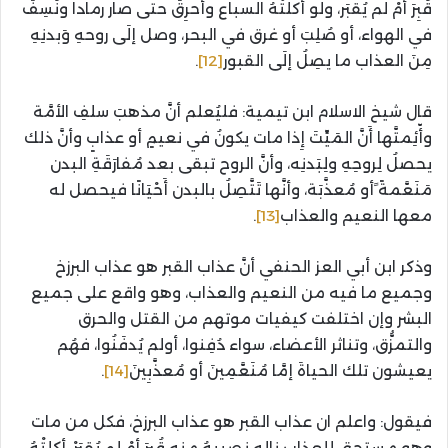
قُبِرَ أمْ لم يُقبَر، ولو أكلتْهُ السباع وأُحرِقَ حتى صار رماداً ونُسِفَ
في الهواء، أو صُلِبَ أو غرق في البحر، وصل إلَى روحهِ وَبدنِهِ
مِنَ العذاب ما يصِلُ إلَى القبور
[12]
.
قال شيخ الاسلام ابن تيمية: فليُعلم أنَّ مذهبَ سلفِ الأمَّة
وأّئِمتَّها أَنَّ المَيِّتَ إِذا مات يكونُ في نعيمٍ أو عذابٍ وأنَّ ذلك
يحصلُ لِروحِهِ ولِبَدنِه، وأنَّ الروح تبقى بعد مُفارَقَةِ البدن
مَنَعَّمةً ًأو مُعذَّبَة، وأنَّها تَتَّصِلُ بالبدن أَحْيَانًا فيحصل له
معها النعيم والعذاب
[13]
.
وذكر ابن أبي العز الحنفي أنَّ عذاب القبر هو عذاب البرزخ
وجميع ما فيه من النعيم والعذاب، وهو واقع على جميع
البشر وإن اختلفت كيفيات موتهم من القتل والحرق
والتمزُّق، وتناثر الأعضاء، سواء دُفِنوا، أولم يُدفَنُوا، فهُم
يعيشون تلك الحياةَ إمَّا مُنَعَّمِينَ أو مُعذَّبِينَ
[14]
.
فيقول: واعلم ان عذاب القبر هو عذاب البرزخ، فكل من مات
وهو مستحق للعذاب ناله نصيبهُ منه قُبِرَ أمْ لم يُقبَرْ، أكلتْهُ