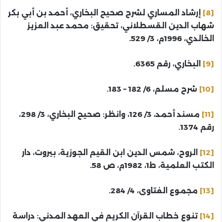
[8]
إرشاد المساري لشرح صحيح البخاري، أحمد بن أبي بكر
شهاب الدين القسطلاني، تحقيق: محمد عبد العزيز
الخالدي، 1996م، 3/ 529.
[9]
البخاري، رقم 6365.
[10]
شرح مسلم، 6/ 182 – 183.
[11]
مسند أحمد، 3/ 126، وانظر: صحيح البخاري، 3/ 298،
رقم 1374.
[12]
الروح، شمس الدين ابن القيم الجوزية، بيروت، دار
الكتب العلمية، ط1، 1982م، ص 58.
[13]
مجموع الفتاوى، 4/ 284.
[14]
تنوع خطاب القرآن الكريم في العهد المدني: دراسة