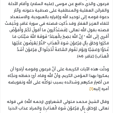
فرعون، والذي دافع عن موسى (عليه السلام)، وأقام الأدلة
والقرائن العقلية والمنطقية على صدقية دعوته، وآثار
دعوة قومه إلى توحيد الله وإقراره بالعبودية، والاستعداد
للقاء العزيز الغفار، وقد ذُكرت قصته في سورة غافر، وخُتِمَتْ
قصته بقول الله تعالى: [فَسَتَذْكُرونَ ما أقولُ لَكًمْ وَأُفوٍّضُ
أَمْرِي إِلَى الله * إِنَّ اللهَ بَصِيرٌ بِالْعِبَادْ* فَوَقَهُ اللهُ سَيِّئَاتِ مَا
مَكَرُوا وَحَاقَ بِآلِ فِرْعَوْنَ سُوءُ الْعَذَابِ *النَّارُ يُعْرَضُونَ عَلَيْهَا
غُدُوًّا وَعَشِيًّا وَيَوْمَ تَقُومُ السَّاعَةُ أّدْخِلُوا آلَ فِرْعَوْنَ أَشَدَّ
الْعَذَاب] (غافر: 46).
ودلّت هذه الآيات الكريمة على أنَّ فرعون وقومه أرادوا أن
يمكروا بهذا المؤمن الكريم، وأنَّ الله وقاه، أيّ حفظه ونجَّاه
من أضرار مكرهم وشدائده بسبب توكلِّه على الله وتفويضه
أمره إليه
[1]
.
وقال الشيخ محمد متولي الشعراوي (رحمه الله): في قوله
تعالى: [وَحَاقَ بِآلِ فِرْعَوْنَ سُوءُ الْعَذَابِ]، والمراد عذاب الدنيا