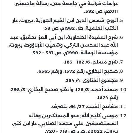
دراسات قرآنية في جامعة عدن، رسالة ماجستير،
2011م، ص 392.
الروح، شمس الدين ابن القيم الجوزية، بيروت، دار
الكتب العلمية، ط1، 1982م، ص 58.
شرح العقيدة الطحاوية، ابن أبي العز، تحقيق: عبد
الله عبد المحسن التركي، وشعيب الأرناؤوط، بيروت،
مؤسسة الرسالة، 1990م، ص 391 – 392.
شرح مسلم، 6/ 182 – 183.
صحيح البخاري، رقم 1372، ورقم 6365.
مجموع الفتاوى، 4/ 284.
مسند أحمد، 3/ 126، وانظر: صحيح البخاري، 3/ 298،
رقم 1374.
مفاتيح الغيب، 27/ 64، بتصرف.
موسى كليم الله؛ عدو المستكبرين وقائد
المستضعفين، علي محمد الصلابي، دار ابن كثير،
بيروت، 2022م، ص. ص 718 – 720.