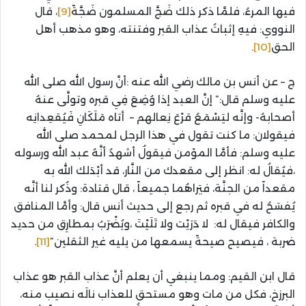
فيها المرءُ، فلمَّا ذكر ذلك ضَجَّ المسلمون ضَجَّةً
[9]
، قال
النووي: فيهِ إثباتُ عذاب القبر وفتنته، وهو مذهب أهل
الحق
[10]
.
ج – عن أنس بن مالك رضي الله عنه :أنَّ رسول الله صلى الله
عليه وسلم قال:” إنَّ العبد إذا وُضِعَ فِي قبره وتولَّى عنهُ
أصحابهُ- وإنَّه ليَسْمَعُ قرْعَ نِعالهم – أتاه مَلَكَانِ فَيُقعِدانِه
فيقولان: ما كنت تقول في هذا الرجل لمحمد صلى الله
عليه وسلم: فأمَّا المؤمن فيقولُ أشهدُ أنَّهُ عبد الله ورسوله
،فيُقالُ له: انظر إلى مقعدك من النَّار، قد أبْدَلك الله به
مقعداً من الجنَّة، فيَراهُما جميعاً ، قال قتادة: وذُكر لنا أنَّه
يُفسَحُ له في قبره ثم رجع إلى حديث أنس قال: وأمَّا المنافق
والكافر فيقال له: لا دَرَيْت ولا تَلَيْتَ ،ويُضْرَبُ بمطارِق من حديد
ضربة ، فيصيح صيحةً يسمعها من يليه غير الثقلين”
[11]
.
قال ابن القيم: ومما ينبغي أن يعلم أنَّ عذاب القبر هو عذاب
البرزخ، فكل من مات وهو مستحق للعذاب نالَه نصيب منه،