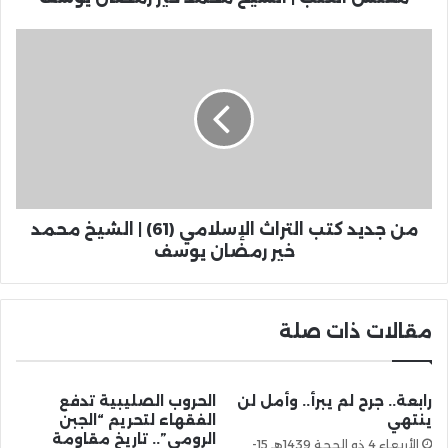
من جديد كتب التراث الإسلامي (61) | الشيخ محمد
خير رمضان يوسف
مقالات ذات صلة
رابعة.. جرح لم يبرأ.. وأمل لن
الحروب الصليبية تدفع
ينتهي
الفقهاء لتحريم “الجبن
الرومي”.. تاريخ مقاومة
الأربعاء 4 ذو الحجة 1439هـ 15-