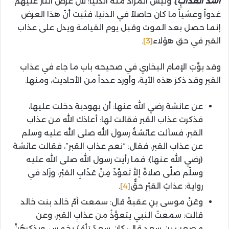
أَشَدَّ الْعَذَابِ
]، وليس المراد منه الدنيا؛ لأنّ عرضَ النار عليهم
غدواً وعشياً ما كان حاصلاً في الدنيا، فثبت أنّ هذا العرض
إنما حصل بعد الموت وقبل يوم القيامة ويدل على عذاب
القبر في حق هؤلاء
[3]
.
وقد بوَّبَ الإمام البخاري في صحيحه باب ما جاء في عذاب
القبر وقد ذكرَ هذه الآية، وأورد عدداً من الأحاديث، ومنها:
عن عائشة رضي الله عنها: أن يهودية دخلت عليها،
فذكرت عذاب القبر فقالت لها: أعاذك الله من عذاب
القبر، فسألت عائشةُ رسولَ الله صلى الله عليه وسلم
عن عذاب القبر، فقال: “نعم عذاب القبر”، فقالت عائشة
(رضي الله عنها): فما رأيت رسول الله صلى الله عليه
وسلّم صلَّى صلاةً إلاَّ تَعوَّذَ مِنْ عَذَابِ القبْر، وزَاد في
رواية: عذابُ القبْرِ حقٌّ
[4]
.
وعَنْ موسى بنِ عقبةَ قال: سمعت أَمَّ خالد بنت خالد
قالت: سمعتُ النبي يتعوَّذُ مِن عذابِ القبر، وعن
مصعب بن سعدٍ قال: كان سعدٌ يَأمُرُ بخمسٍ، ويذكرهُنَّ