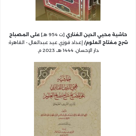
حاشية محيي الدين الفناري
[ت 954 هـ]
على المصباح
شرح مفتاح العلوم/
إعداد فوزي عيد عبدالعال.- القاهرة:
دار الإحسان، 1444 هـ، 2023 م.