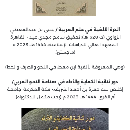
الدرة الألفية في علم العربية /
يحيى بن عبدالمعطي
الزواوي (ت 628 هـ)؛ تحقيق سامح مجدي عيد.- القاهرة:
المعهد العالي للدراسات الإسلامية، 1444 هـ، 2023 م
(ماجستير).
(وهي المعروفة بألفية ابن معط، في النحو والصرف والخط)
دور ثنائية الكفاية والأداء في صناعة النحو العربي/
إخلاص بنت حمزة بن أحمد الشريف.- مكة المكرمة: جامعة
أم القرى، 1444 هـ، 2023 م (بحث مكمل للدكتوراه).