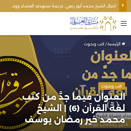
الأوقاف الفلسطينية تنفي صحة تعميم يمنع رفع الأذان عبر السماعات الخارجية للمساجد القريبة من المستوطنات
القائمة
الرئيسية
/
كتب وبحوث
كتب وبحوث
العنوان فيما جدَّ من كتب
لغة القرآن (6) | الشيخ
محمد خير رمضان يوسف