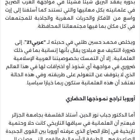
بدوره يفقد البريق شيئا فشيئا في مواجهة الغرب الصريح
في علمانيته بكل معانيها والتي تستند كما أسلفنا إلى إرث
واسع من الأفكار والحريات المغرية والجاذبة للمجتمعات
في كل مكان بما فيها مجتمعاتنا المحافظة.
ويخلص محمد حسين طلبي في حديثه لـ
“عربي21”
، إلى
ضرورة التكيف مع مبادئ يقال بأنها إنسانية بما في ذلك
العلمانية.. إلا أن التمسك بخصوصيتنا العربية الإسلامية
ضروري في مواجهة أي شذوذ أو اختراقات لها في هذا العالم
الذي لا يتوقف عن التعولم على طريقته. وفي هذه الحالة
نعتقد أن هذه العلمانية ستكون ربما خيارا سياسيا.
أوروبا تراجع نموذجها الحضاري
أما الدكتور جباب نور الدين، أستاذ الفلسفة بجامعة الجزائر
فيعتبر أن العلمانية في سياقها التاريخي كانت حلا وحتمية
تاريخية في إطار الصراع الذي عرفته أوروبا بين القوى الجديدة
الصاعدة وهي الطبقة الرأسمالية والقوى التي وصلت إلى