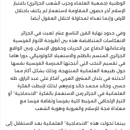
الوطنية (جمعية العلماء وحزب الشعب الجزائري) باعتبار
الإسلام آخر حصون المقاومة لاستعمار لم يكتف باحتلال
الأرض وإنما تعداه لمحاولة احتلال العقول أيضا.
وفي حدود نهاية القرن التاسع عشر، لعبت في الجزائر
الانعكاسات المتناقضة هذه بين أطروحة الأنوار الفرنسية
وادعاءاتها الدفاع عن الحريات وحقوق الإنسان، وبين الواقع
الجزائري المتسم بالظلم والاستعباد الكولونيالي، دورا هاما
في تقسيم النخب التي أنتجتها المدرسة الفرنسية نفسها
حول طبيعة العلمانية المنتهجة، وذلك بشكل أكثر مما
أحدثته في بلدان المشرق العربي أفكار علي عبد الرازق، طه
حسين، وخالد محمد خالد وغيرهم، لذلك ارتبطت الفكرة
العلمانية في الجزائر زمن الاستعمار بالفكرة “الاندماجية” أو
التيار الإلحاقي المرتبط كلية بفرنسا وثقافة فرنسا مع
معاداة فجة للإسلام والعروبة وهوية الشعب.
بينما تحولت هذه “الاندماجية” العلمانية بعد الاستقلال إلى