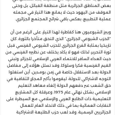
بعض المناطق الجزائرية مثل منطقة القبائل، بل وحتى
الموقف من اليهود حيث لا يمانع هذا التيار في مجمله
عملية التطبيع، بعكس باقي شرائح المجتمع الجزائري.
ويبرز الشيوعيون هنا كقاطرة لهذا التيار، على الرغم من أن
“الحزب الشيوعي الجزائري” الذي التحق متأخرا بالثورة، كان
تاريخيا بمثابة الفرع الجزائري للحزب الشيوعي الفرنسي قبل
ثورة التحرير، لذلك فهو لا يكاد يختلف عن نظيره الفرنسي من
حيث العداء السافر للانتماء العربي الإسلامي للجزائر، وتبني
القيم الفرنسية فكرا وسلوكا، وقد تسلل هؤلاء إلى مفاصل
الدولة بعد الاستقلال خاصة في زمن بومدين، أين استغلوا
التوجه الاشتراكي للدولة، ليقوموا بأكبر المجازر الثقافية في
حق الشعب عبر دفعهم الدولة إلغاء معاهد التعليم
الإسلامي بشكل نهائي عام 1975، وعرقلة كل المشاريع
التعليمية ذات الطابع العربي والإسلامي، مع السيطرة على
النقابات العمالية بما في ذلك الاتحاد العام للعمال
الجزائريين الرسمية، وقد لعب حزب الطليعة الاشتراكية