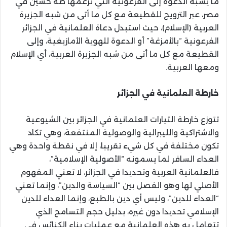
ما يشبه الدعوة إلى الفرعونية التي تزعمها طه حسين في
مصر، عبر الترويج للقطيعة مع كل ما أتى من شبه الجزيرة
العربية (الإسلام)، حيث استبدل دعاة العلمانية في الجزائر
الفرعونية “بالأمزغة” أو الدعوة للهوية الأمازيغية، وإلى
القطيعة مع كل ما أتى من شبه الجزيرة العربية، أي الإسلام
ومعها العربية.
خارطة العلمانية في الجزائر
تتوزع خارطة التيارات العلمانية في الجزائر بين الشيوعية
والاشتراكية والليبرالية والوصولية المنتفعة، وهي تكاد
تكون مختلفة في كل شيء تقريبا، إلا في نقطة واحدة وهي
العداء السافر لما يسمونه “الأصولية الإسلامية”،
فالعلمانية العربية وتحديدا في الجزائر، لا تعني المفهوم
الأصلي لها وهو الفصل بين “السياسة والدين”، وإنما تعني
“العداء للدين”، وليس أي دين بالطبع، وإنما العداء للدين
الإسلامي تحديدا دون غيره، بدليل حجم التسامح الذي
تتعامل به هذه العلمانية مع عمليات بناء الكنائس في