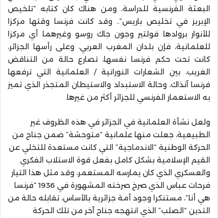
البعثة الفرنسية للدراسة، ومن هناك كان كتابه “تلخيص
الإبريز في تخليص باريس”.. وقد كانت فرنسا وقتها مركزا
للأنوار بروادها فولتير وجون جاك روسو وغيرهما أي مركزا
للعلمانية، فإن بلدان المغرب العربي، وعلى رأسها الجزائر،
كانت تحت حكم فرنسا نفسها، تصارع حالة من التناقض
الغريب، بين الشعارات النورانية / العلمانية التي ترفعها
فرنسا آنذاك، وحالة الاستبداد والاستيطان المتجذر الذي تميز
به الاستعمار الفرنسي للجزائر أكثر من غيرها.
ولعل نشأة العلمانية في الجزائر في هذه الظروف غير
الطبيعية، جعلت منها علمانية “متوحشة” ضمن جناح من
الحركة الوطنية “الاندماجية” التي كانت مستعدة للتخلي عن
القيم الإسلامية بشكل كامل بفعل قوة الاستلاب الفكري
والعسكري الذي كان يمارسه المستعمر، وقد مثل هذا التيار
فرحات عباس الذي صرخ صرخته المشهورة في 1936 “فرنسا
هي أنا”، مستنكرا وجود أمة جزائرية بالأساس، تقابله حالة من
التدين “الصلب” الذي انتهجه جناح آخر من تلك الحركة