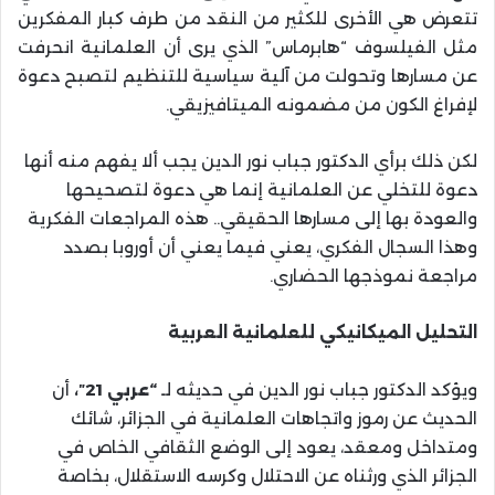
تتعرض هي الأخرى للكثير من النقد من طرف كبار المفكرين
مثل الفيلسوف “هابرماس” الذي يرى أن العلمانية انحرفت
عن مسارها وتحولت من آلية سياسية للتنظيم لتصبح دعوة
لإفراغ الكون من مضمونه الميتافيزيقي.
لكن ذلك برأي الدكتور جباب نور الدين يجب ألا يفهم منه أنها
دعوة للتخلي عن العلمانية إنما هي دعوة لتصحيحها
والعودة بها إلى مسارها الحقيقي.. هذه المراجعات الفكرية
وهذا السجال الفكري، يعني فيما يعني أن أوروبا بصدد
مراجعة نموذجها الحضاري.
التحليل الميكانيكي للعلمانية العربية
ويؤكد الدكتور جباب نور الدين في حديثه لـ
“عربي 21″،
أن
الحديث عن رموز واتجاهات العلمانية في الجزائر، شائك
ومتداخل ومعقد، يعود إلى الوضع الثقافي الخاص في
الجزائر الذي ورثناه عن الاحتلال وكرسه الاستقلال، بخاصة