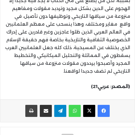
بسببه، لكن من يطلع على متن الكتاب لا يجد فيه جديدا إلا
الهجوم على الدين بشكل مجرد وترديد مقولات ومفاهيم
منزوعة من سياقها التاريخي وتوظيفها دون تأصيل، في
واقع مغاير ومختلف، وهذا ينسحب على معظم العلمانيين
في العالم العربي الذين ظلوا عاجزين وغير قادرين على إدراك
الخصوصية الثقافية والتاريخية بخاصة فهم حقيقة الإسلام
الذي يختلف عن المسيحية، ذلك كله جعل العلمانيين العرب
يسقطون في المماثلة والتحليل الميكانيكي والتخطيط
المجرد وأصبحوا يرددون مقولات منزوعة من سياقها
التاريخي لم تضف جديدا لواقعنا.
(المصدر: عربي21)
واتساب
تيلقرام
مشاركة عبر البريد
طباعة