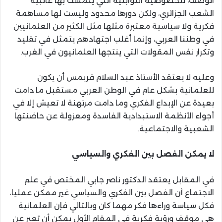
الوصف، للخصوصية الثوابتية التي يتمسك بها غالبية
الشعب الجزائري، ولكن دورها محدود وليست لها مساهمة
فكرية ولا سياسية معتبرة مثلها مثل الكثير من العلمانيين
في وطننا العربي، وإنما أغلب اجتهادهم يتمثل في تقليد
وتكرار نفس المقولات التي ينتجها العلمانيون في الغرب.
وعليه لا يعتقد الأستاذ عبد السلام قريمس أن يكون
للعلمانية بشكل عام في الوطن العربي مستقبل ما دامت
بعيدة عن الإبداع الفكري وما دامت مرتهنة لا تعيش إلا في
أجواء الأنظمة الاستبدادية الفاسدة ومعزولة عن حاضنتها
الشعبية والاجتماعية.
لا يمكن الفصل بين الفكري والسياسي
في المقابل يعتقد الدكتور ناصر جابي المختص في علم
الاجتماع أن الفصل بين الفكري والسياسي غير ممكن عمليا،
فكل سياسة وراءها فكر مهما كان وبالتالي فإن العلمانية
هي موقف ورؤية فكرية في المقام الأول يمكن أن تعبر عن