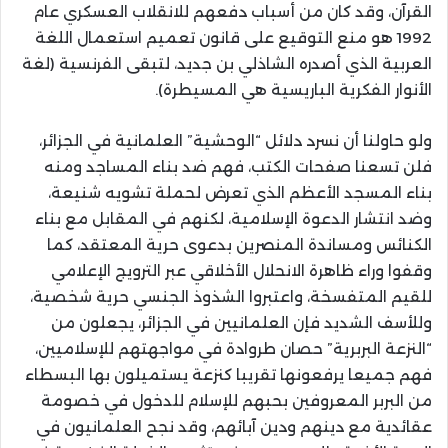
القرآن، وقد كان من أسباب دفعهم للانقلاب العسكري عام
1992 هو منع التوقيع على قانون تعميم استعمال اللغة
العربية الذي أصدره الشاذلي بن جديد، لتبقى الفرنسية (لغة
الأنوار الفكرية الباريسية هي المسيطرة).
ولو حاولنا أن نسرد دلائل “الوحشية” العلمانية في الجزائر،
فلن تسعنا صفحات الكتب، فهم ضد بناء المساجد ومنه
بناء المسجد الأعظم الذي تعرض لحملة تشويه شنيعة،
وضد انتشار الدعوة الإسلامية، لكنهم في المقابل مع بناء
الكنائس ومساندة المنصرين بدعوى حرية المعتقد، كما
وقفوا وراء ظاهرة الانحلال الأخلاقي عبر الترويج الإعلامي
للقيم المتفسخة، واعتبروا الشذوذ الجنسي حرية شخصية،
وللأسف الشديد فإن العلمانيين في الجزائر، يجعلون من
“النزعة البربرية” حصان طروادة في مواجهتهم للإسلاميين،
فهم جميعا يرفعونها تقريبا كنزعة يستميلون بها البسطاء
من البربر المعروفين بحبهم للإسلام للدخول في خصومة
عقائدية مع دينهم ودين آبائهم، وقد نجح العلمانيون في