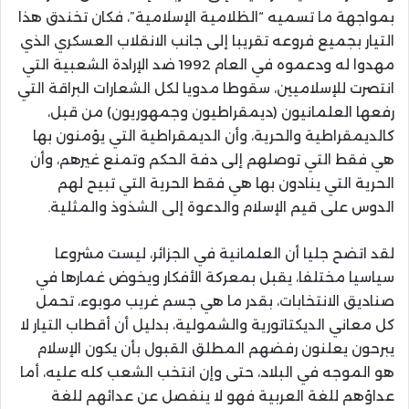
بمواجهة ما تسميه “الظلامية الإسلامية”، فكان تخندق هذا
التيار بجميع فروعه تقريبا إلى جانب الانقلاب العسكري الذي
مهدوا له ودعموه في العام 1992 ضد الإرادة الشعبية التي
انتصرت للإسلاميين، سقوطا مدويا لكل الشعارات البراقة التي
رفعها العلمانيون (ديمقراطيون وجمهوريون) من قبل،
كالديمقراطية والحرية، وأن الديمقراطية التي يؤمنون بها
هي فقط التي توصلهم إلى دفة الحكم وتمنع غيرهم، وأن
الحرية التي ينادون بها هي فقط الحرية التي تبيح لهم
الدوس على قيم الإسلام والدعوة إلى الشذوذ والمثلية.
لقد اتضح جليا أن العلمانية في الجزائر، ليست مشروعا
سياسيا مختلفا، يقبل بمعركة الأفكار ويخوض غمارها في
صناديق الانتخابات، بقدر ما هي جسم غريب موبوء، تحمل
كل معاني الديكتاتورية والشمولية، بدليل أن أقطاب التيار لا
يبرحون يعلنون رفضهم المطلق القبول بأن يكون الإسلام
هو الموجه في البلاد، حتى وإن انتخب الشعب كله عليه، أما
عداؤهم للغة العربية فهو لا ينفصل عن عدائهم للغة