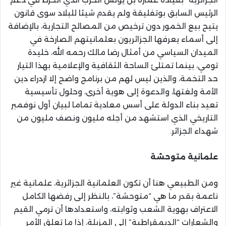
الرئيس السابق بوتفليقة ولم يقدم شيئا للبلاد سوى قانون
يتيح بيع الخمور دون ترخيص من المصالح التجارية، بالإضافة
إلى أسماء يعرفها الجزائريون بعلمانيتهم الصارخة في
الميدان السياسي من أمثال رضا مالك رحمه الله، خليدة
تومي، بينما تمتلئ الساحة الثقافية والإعلامية بهذا التيار
حد التخمة، والذين ليس لهم من برنامج واضح إلا ازدراء دين
الأمة ولغتها، والدعوة إلى هوية أخرى، وحلول تأسيسية
تعيد بناء الدولة على أسس معادية تماما لبيان أول نوفمبر
التاريخي الذي استشهد من أجله مليون ونصف مليون من
شهداء الجزائر.
علمانية متوحشة
ومن الطبيعي هنا أن تكون العلمانية الجزائرية، علمانية غير
ناعمة بقدر ما هي “متوحشة”، بالنظر إلى رفضها الكامل
الاعتراف بهوية الشعب وثوابته، واستعدادها أن ترمي القيم
والشعارات “الديمقراطية” إلى المزبلة، إذا ما تعلق الأمر