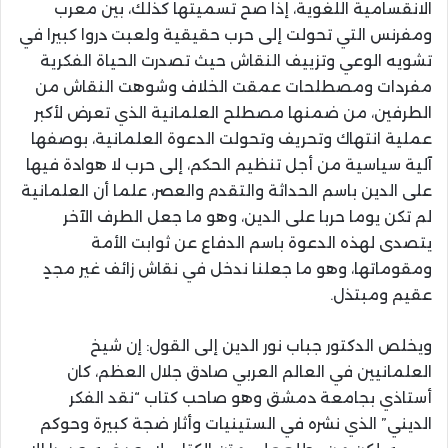
الانقسامية اللغوية، إذا صح تسميتها كذلك، بين معرب
ومفرنس التي تحولت إلى حرب حقيقية ولعبت دروا كبيرا في
تشويه الوعي وتزييف النقاش حيث تصدرت الحياة الفكرية
مفردات ومصطلحات عمقت الخلاف وشوهت النقاش من
الطرفين، من ضمنها مصطلح العلمانية الذي تعرض لأكبر
عملية انتهاك وتحريف وتحولت الدعوة العلمانية، بوصفها
آلية سياسية من أجل تنظيم الحكم، إلى حرب لا هوادة فيها
على الدين باسم الحداثة والتقدم والعصر، علما أن العلمانية
لم تكن يوما حربا على الدين، وهو ما جعل الطرف الآخر
يتصدى لهذه الدعوة باسم الدفاع عن ثوابت الأمة
ومقوماتها، وهو ما جعلنا ندخل في نقاش زائف غير مجدٍ
عقيم ومبتذل.
ويخلص الدكتور جباب نور الدين إلى القول: إن شيخ
العلمانيين في العالم العربي صادق جلال العظم، كان
أستاذي بجامعة دمشق وهو صاحب كتاب “نقد الفكر
الديني” الذي نشره في الستينيات وأثار ضجة كبيرة وحوكم