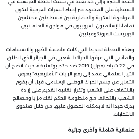
المدة الأخيرة وإلى حد بعيد في تثبيت الخطة الفرنسية في
السيطرة على المشهد عبر إحياء النعرات العرقية لتكون
المواجهة الفكرية والحضارية بين فسطاطين مختلفين
تماما، الإسلاميون العروبيون في مواجهة العلمانيين
البربريست الفرونكوفيليين.
وهذه النقطة تحديدا التي كانت قاصمة الظهر والانقسامات
والمآسي التي عرفها الحراك الشعبي في الجزائر الذي انطلق
في 22 شباط (فبراير) 2019 ضد حكم بوتفليقة، حيث اتضح أن
التيار العلماني عمد إلى رفع الرايات “الأمازيغية” بغرض
التمايز عن جسم الحراك الوطني الإسلامي، قبل أن يقوم
بالالتفاف على الشعب وتكرار انقلابه القديم على إرادة
الشعب، بالتحالف مع منظومة الحكم لقاء مزايا ومصالح
يدرك جيدا أنه لا يمكنه الحصول عليها من خلال صندوق
الانتخابات.
علمانية شاملة وأخرى جزئية