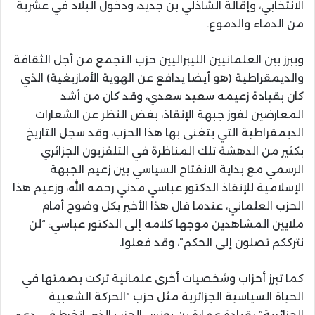
الانتخابي، وإقالة الشاذلي بن جديد، ودخول البلاد في عشرية
من الدماء والدموع.
ويبرز بين العلمانيين الليبراليين حزب التجمع من أجل الثقافة
والديمقراطية (هو أيضا يدافع عن الهوية الأمازيغية) الذي
كان بقيادة زعيمه سعيد سعدي، وقد كان من أشد
المعارضين لفوز جبهة الإنقاذ، بغض النظر عن الشعارات
الديمقراطية التي يتغنى بها هذا الحزب، وقد سجل التاريخ
بكثير من الدهشة تلك المناظرة في التلفزيون الجزائري
الرسمي مع بداية الانفتاح السياسي بين زعيم الجبهة
الإسلامية للإنقاذ الدكتور عباسي مدني رحمه الله، وزعيم هذا
الحزب العلماني، عندما قال هذا الأخير بكل وضوح أمام
ملايين المشاهدين موجها كلامه إلى الدكتور عباسي: “لن
نترككم تصلون إلى الحكم”، وقد فعلوا.
كما تبرز أحزاب وشخصيات أخرى علمانية تركت بصمتها في
الحياة السياسية الجزائرية مثل حزب “الحركة الشعبية
الجزائرية” بقيادة عمارة بن يونس الحزب الذي انخرط في دعم