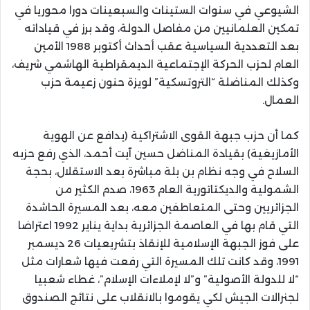
الشيوعي في سنوات الستينات والسبعينات دورا محوريا في
تمكين العلمانيين من مفاصل الدولة، وقد برز في قياداته
بعد التعددية السياسية عقب أحداث أكتوبر 1988 الأمين
العام لحزب الحركة الإجتماعية الديمقراطية الهاشمي شريف،
وكذلك المناضلة “التروتسكية” لويزة حنون زعيمة حزب
العمال.
كما أن حزب جبهة القوى الاشتراكية (يدافع عن الهوية
الأمازيغية) بقيادة المناضل حسين آيت أحمد، الذي رفع حزبه
السلاح في وجه نظام بن بلة مباشرة بعد الاستقلال، بحجة
الشمولية والديكتاتورية العام 1963، صدم الكثير من
الجزائريين وحتى المتعاطفين معه، بعد المسيرة الحاشدة
التي قام بها في العاصمة الجزائرية بداية يناير 1992 اعتراضا
على فوز الجبهة الإسلامية للإنقاذ بتشريعيات 26 ديسمبر
1991، وقد كانت تلك المسيرة التي رفعت فيها شعارات مثل
“لا للدولة الأصولية” و”لا لإملاءات الإسلام”، غطاء شعبيا
لجنرالات الجيش لكي يقوموا بالانقلاب على نتائج الصندوق