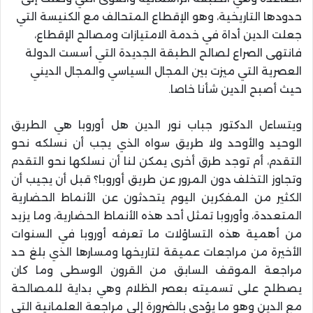
حدودها التاريخية، وهو الإقطاع المتحالف مع الكنيسة التي
جعلت الدين أداة في خدمة الامتيازات ومصالح الإقطاع،
فانتهى الصراع لصالح الطبقة الجديدة التي أسست الدولة
العصرية التي ميزت بين المجال السياسي والمجال الديني
حيث أصبح الدين شأنا خاصا.
ويتساءل الدكتور جباب نور الدين هل أوروبا هي الطريق
الوحيد والأوحد ولا طريق سواه الذي يجب أن نسلكه نحو
التقدم، أم توجد طرق أخرى يمكن لنا أن نسلكها نحو التقدم
وتجاوز التخلف دون المرور عن طريق أوروبا؟ قبل أن يجيب أن
الكثير من المفكرين اليوم يتحدثون عن الأنماط الحضارية
المتعددة، وأوروبا تمثل أحد هذه الأنماط الحضارية، وما يزيد
من أهمية هذه التساؤلات ما تعرفه أوروبا في السنوات
الأخيرة من مراجعات عميقة لتاريخها ومسارها الذي بلغ حد
مراجعة الموقف السابق من القرون الوسطى وما كان
يصطلح على تسميته بعصر الظلام وهي بداية للمصالحة
مع الدين وهو ما يؤدي بالضرورة إلى مراجعة العلمانية التي