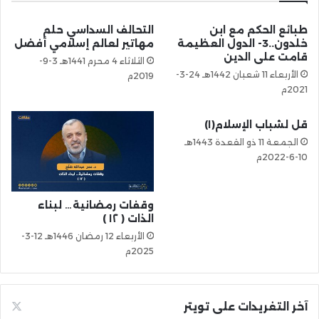
طبائع الحكم مع ابن
التحالف السداسي حلم
خلدون..3- الدول العظيمة
مهاتير لعالم إسلامي أفضل
قامت على الدين
الثلاثاء 4 محرم 1441هـ 3-9-
الأربعاء 11 شعبان 1442هـ 24-3-
2019م
2021م
قل لشباب الإسلام(١)
الجمعة 11 ذو القعدة 1443هـ
10-6-2022م
وقفات رمضانية… لبناء
الذات ( ١٢ )
الأربعاء 12 رمضان 1446هـ 12-3-
2025م
آخر التغريدات على تويتر