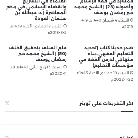
المسرد في فقه الإسلام
العلماء في التشريع
وأصوله (28) | الشيخ محمد
والقضاء الإسلامي في مصر
خير رمضان يوسف
المعاصرة | د. عبدالله بن
سلمان العودة
الثلاثاء 4 شعبان 1440هـ 9-4-
الأثنين 17 جمادى الآخرة 1439هـ
2019م
5-3-2018م
صدر حديثًا كتاب (تجديد
علم السلف بتحقيق الخلف
التعليم الفقهي..بناء
(50) | الشيخ محمد خير
منهاجي لدرس الفقه في
رمضان يوسف
مؤسسات التعليم)
السبت 13 ربيع الثاني 1442هـ 28-
السبت 19 جمادى الآخرة 1443هـ
11-2020م
22-1-2022م
آخر التغريدات على تويتر