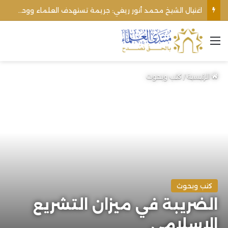
اغتيال الشيخ محمد أنور ريغي: جريمة تستهدف العلماء ووحدة المجتمع
القائمة
الرئيسية
/
كتب وبحوث
كتب وبحوث
الضريبة في ميزان التشريع
الإسلامي