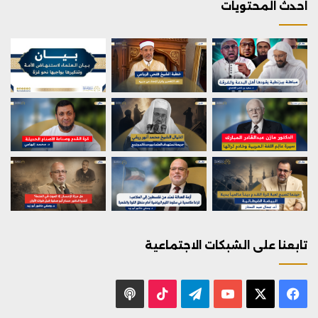
احدث المحتويات
تابعنا على الشبكات الاجتماعية
X
فيسبوك
يوتيوب
تيلقرام
‫TikTok
بودكاست