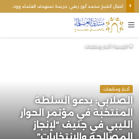
اغتيال الشيخ محمد أنور ريغي: جريمة تستهدف العلماء ووحدة المجتمع
القائمة
الرئيسية
/
أخبار ومتابعات
أخبار ومتابعات
الصلابي: يدعو السلطة
المنتخبة في مؤتمر الحوار
الليبي في جنيف “لإنجاز
المصالحة والانتخابات”