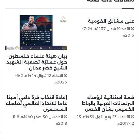
على مشانق القومية
الأحد 19 شوال 1437هـ 24-7-
2016م
بيان هيئة علماء فلسطين
حول عمليّة تصفية الشهيد
الشيخ خضر عدنان
الثلاثاء 12 شوال 1444هـ 2-5-
2023م
قمة اسثنائية لرؤساء
إعادة انتخاب قرة داغي أمينا
البرلمانات العربية بالرباط
عاما للاتحاد العالمي لعلماء
الخميس بشأن القدس
المسلمين
الأربعاء 25 ربيع الأول 1439هـ 13-
الخميس 30 صفر 1440هـ 8-11-
12-2017م
2018م