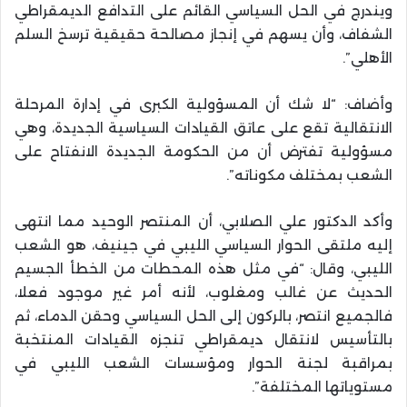
ويندرج في الحل السياسي القائم على التدافع الديمقراطي
الشفاف، وأن يسهم في إنجاز مصالحة حقيقية ترسخ السلم
الأهلي”.
وأضاف: “لا شك أن المسؤولية الكبرى في إدارة المرحلة
الانتقالية تقع على عاتق القيادات السياسية الجديدة، وهي
مسؤولية تفترض أن من الحكومة الجديدة الانفتاح على
الشعب بمختلف مكوناته”.
وأكد الدكتور علي الصلابي، أن المنتصر الوحيد مما انتهى
إليه ملتقى الحوار السياسي الليبي في جينيف، هو الشعب
الليبي، وقال: “في مثل هذه المحطات من الخطأ الجسيم
الحديث عن غالب ومغلوب، لأنه أمر غير موجود فعلا،
فالجميع انتصر، بالركون إلى الحل السياسي وحقن الدماء، ثم
بالتأسيس لانتقال ديمقراطي تنجزه القيادات المنتخبة
بمراقبة لجنة الحوار ومؤسسات الشعب الليبي في
مستوياتها المختلفة”.