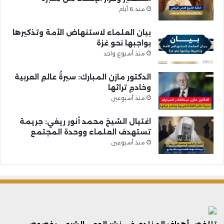
منذ 6 أيام
بيان العلماء لاستنهاض الأمة وتذكيرها
بواجبها نحو غزة
منذ أسبوع واحد
الدكتور مازن المبارك: سيرةُ عالمِ العربية
وخادمِ تراثها
منذ أسبوعين
اغتيال الشيخ محمد أنور ريغي: جريمة
تستهدف العلماء ووحدة المجتمع
منذ أسبوعين
تتلخص أهداف المنتدى فى نشر الوعي الشرعي بخصوص