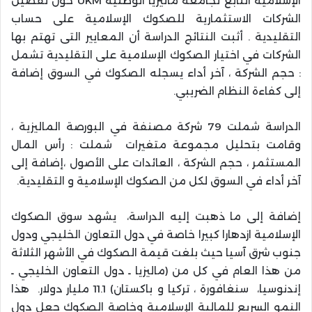
الإسلامية التابع لجامعة ماليزيا الوطنية UKM حول تفضيل
الشركات الاستثمارية للصكوك الإسلامية على حساب
التقليدية . أثبت النتائج الدراسة أن المعايير التى تهتم بها
الشركات في اختيار الصكوك الإسلامية على التقليدية تشمل
: حجم الشركة ، آخر أداء يسجله الصكوك في السوق إضافة
إلى كفاءة النظام الضريبي.
الدراسة شملت 79 شركة مصنفة في البورصة الماليزية ،
وقامت بتحليل مجموعة متغيرات شملت : رأس المال
المستثمر ، حجم الشركة ، العائدات على الأصول ،إضافة إلى
آخر أداء في السوق لكل من الصكوك الإسلامية و التقليدية.
إضافة إلى ما ذهبت إليه الدراسة، يشهد سوق الصكوك
الإسلامية ازدهارا كبيرا خاصة في دول التعاون الخليجي ودول
جنوب شرق آسيا حيث بلغت قيمة الصكوك في الأشهر الثلاثة
من هذا العام في كل من (ماليزيا ـ دول التعاون الخليجي ـ
إندنوسيا، سنغافورة ، تركيا و باكستان) 11.1 مليار دولار. هذا
النمو السريع للمالية الإسلامية وخاصة الصكوك جعل دول