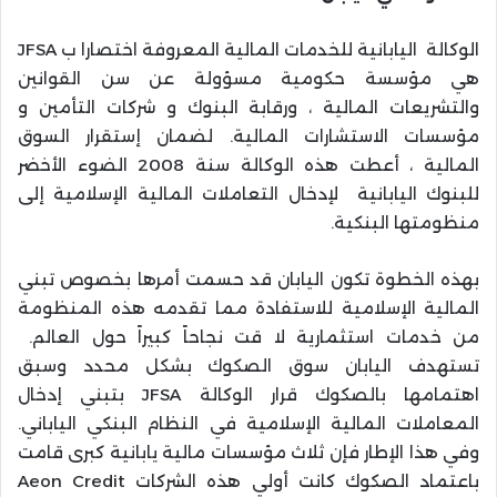
الوكالة اليابانية للخدمات المالية المعروفة اختصارا ب JFSA
هي مؤسسة حكومية مسؤولة عن سن القوانين
والتشريعات المالية ، ورقابة البنوك و شركات التأمين و
مؤسسات الاستشارات المالية. لضمان إستقرار السوق
المالية ، أعطت هذه الوكالة سنة 2008 الضوء الأخضر
للبنوك اليابانية لإدخال التعاملات المالية الإسلامية إلى
منظومتها البنكية.
بهذه الخطوة تكون اليابان قد حسمت أمرها بخصوص تبني
المالية الإسلامية للاستفادة مما تقدمه هذه المنظومة
من خدمات استثمارية لا قت نجاحاً كبيراً حول العالم.
تستهدف اليابان سوق الصكوك بشكل محدد وسبق
اهتمامها بالصكوك قرار الوكالة JFSA بتبني إدخال
المعاملات المالية الإسلامية في النظام البنكي الياباني.
وفي هذا الإطار فإن ثلاث مؤسسات مالية يابانية كبرى قامت
باعتماد الصكوك كانت أولي هذه الشركات Aeon Credit