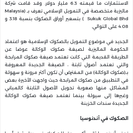
الاستثمارات ما قيمته 6.3 مليار دولار. وقد قامت شركة
ماليزية متخصصة في التمويل الإسلامي تعرف بـ (Malaysia
Sukuk Global Bhd ) بتسعير أوراق الصكوك بنسبة 3.18 و
4.08 على التوالي.
الجديد في موضوع التمويل بالصكوك الإسلامية هو اعتماد
الحكومة الماليزية لصيغة صكوك الوكالة عوضا عن
الطريقة القديمة التي كانت تعتمد صيغة صكوك المرابحة
والتي تعتمد أصول ثابتة ، الصيغة الجديدة المعروفة
بـ(صكوك الوكالة) من المفترض أن تكون أكثر مرونة و سهولة
في التطبيق من صكوك المرابحة حيث واجهت الأخيرة بعض
المشاكل منها صعوبة تحويل الأصول الثابتة كالمباني
وغيرها إلى سيولة بينما تعتمد صيغة صكوك الوكالة
الجديدة سندات الخزينة
الصكوك في أندنوسيا