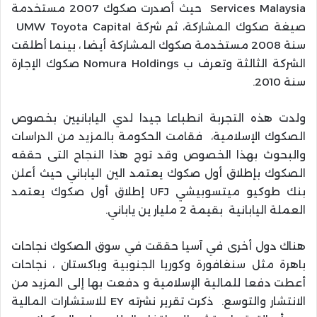
Services Malaysia حيث أصدرت صكوك 2007 مستخدمة
صيغة صكوك المشاركة، ثم شركة UMW Toyota Capital
سنة 2008 مستخدمة صكوك المشاركة أيضا ، بينما أطلقت
الشركة الثالثة وتعرف ب Nomura Holdings صكوك الإجارة
سنة 2010.
ولدت هذه التجربة انطباعا جيدا لدي اليابانيين بخصوص
الصكوك الإسلامية، فقامت الحكومة بالمزيد من الدراسات
والبحوث بهذا الخصوص وقد توج هذا النجاح التى حققه
الصكوك بإطلاق أول صكوك يعتمد الين الياباني حيث أعلن
بنك طوكيو ميتسوبيشي UFJ إطلاق أول صكوك يعتمد
العملة اليابانية بقيمة 2 مليار ين ياباني.
هناك دول أخرى في آسيا حققت في سوق الصكوك نجاحات
باهرة مثل سنغافورة وكوريا الجنوبية وباكستان ، نجاحات
أعطت دفعا للمالية الإسلامية و دفعت بها إلى المزيد من
الانتشار والتوسع. ذكرت تقرير نشرته EY للاستشارات المالية