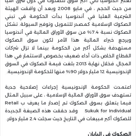
تعتبر أندنوسيا ثاني أكبر سوق للصكوك في دول شرق آسيا
من حيث الحجم ، في مايو 2008 وبعد أن وافقت الهيئة
الشرعية العليا في أندنوسيا بدأت الحكومة في تبني
الصكوك الإسلامية كمصدر للتمويل وتوفير السيولة. تشكل
الصكوك نسبة 7.4% من سوق الأوراق المالية في أندنوسيا
ويرجع خبراء المالية هذا الأمر لكون سوق الصكوك
مستهدفة بشكل أكبر من الحكومة بينما لا تزال شركات
القطاع الخاص ذات أداء ضعيف بخصوص الاستثمار في هذا
المجال. فخلال نهاية 2013 بلغت قيمة الصكوك في السوق
الإندونيسية 12 مليار دولار 90% منها للحكومة الإندونيسية.
اعتمدت الحكومة الإندونيسية إجراءات إصلاحية جدية
تستهدف سوق الأوراق المالية الإسلامية ، على سبيل المثال
فيما يتعلق بسوق الصكوك تم إصدار ما يعرف ب Retail
Sukuk for Individual وقد حققت هذه الصيغة الجديدة
للصكوك أكبر مبيعات في التاريخ حيث سجلت 2.4 مليار دولار.
الصكوك في اليابان