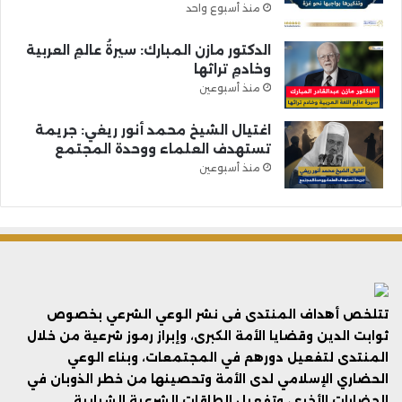
منذ أسبوع واحد
الدكتور مازن المبارك: سيرةُ عالمِ العربية
وخادمِ تراثها
منذ أسبوعين
اغتيال الشيخ محمد أنور ريغي: جريمة
تستهدف العلماء ووحدة المجتمع
منذ أسبوعين
تتلخص أهداف المنتدى فى نشر الوعي الشرعي بخصوص
ثوابت الدين وقضايا الأمة الكبرى، وإبراز رموز شرعية من خلال
المنتدى لتفعيل دورهم في المجتمعات، وبناء الوعي
الحضاري الإسلامي لدى الأمة وتحصينها من خطر الذوبان في
الحضارات الأخرى، وتفعيل الطاقات الشرعية الشبابية.