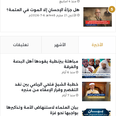
منذ 4 أسابيع
هل جزاءُ الإحسانِ إلا الموت في العتمة؟
الأثنين 21 محرم 1448هـ 6-7-2026م
الأخيرة
الأشهر
تعليقات
مباهلة بيزنطية يقودها أهل البدعة
والفرقة
منذ 6 أيام
خطبة الشيخ فتحي الرباعي بين نقد
التقصير وقرار الإعفاء من منبره
منذ 7 أيام
بيان العلماء لاستنهاض الأمة وتذكيرها
بواجبها نحو غزة