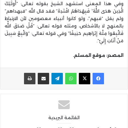
وفي هذا المعنى استشهد الشيخ بقوله تعالى: “أُولَٰئِكَ
الَّذِينَ هَدَى اللَّهُ ۖ فَبِهُدَاهُمُ اقْتَدِهْ” فقد قال الله “فبهداهم”
ولم يقل “فبهم”، ولو كانوا أنبياء معصومين لأن الارتباط
بالمنهج لا بالأشخاص، ومثله قوله تعالى: “قُلْ صَدَقَ اللَّه
فَاتَّبِعُوا مِلَّة إِبْرَاهِيم حَنِيفًا” وفي قوله تعالى: “وَاتَّبِعْ سَبِيلَ
مَنْ أَنَابَ إِلَيَّ”.
المصدر: موقع المسلم.
واتساب
تيلقرام
مشاركة عبر البريد
طباعة
القائمة البريدية