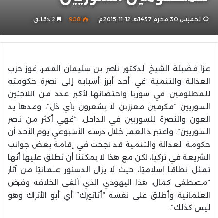
الخميس 30 محرم 1437هـ 12-11-2015م
908
2 دقائق
عزا فضيلة الشيخ الدكتور ناصر بن سليمان العمر، فوز حزب
العدالة والتنمية في أحد أبرز أسبابه إلى نصرة حكومته
للمظلومين في سوريا واحتضانها لأكبر عدد من اللاجئين
السوريين “مكرمين معززين لا يشعرون بأي ذل”، ومدها يد
العون والنصرة للسوريين في الداخل. “فهي أكثر من ناصر
السوريين”. واعتبر د.العمر خلال درسه الأسبوعي يوم الأحد أن
حكومة العدالة والتنمية قد نجحت في إقامة بعض جوانب
الشريعة في تركيا، لكن مع هذا لا يمكننا أن نطلق عليها أنها
تمثل نظامًا إسلاميًا، حيث لا يزال الدستور علمانيًا من آثار
“مصطفى كمال، هذا اليهودي الذي ألغى الخلافه وفرض
العلمانية وأطلق على نفسه “أتاتورك” أي أبو الأتراك وهو
ليس كذلك”.