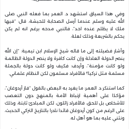
وفي هذا السياق استشهد د. العمر بما فعله النبي صلى
الله عليه وسلم عندما أرسل الصحابة للحبشة، قال: “فيها
ملك لا يظلم عنده احد”، فالنبي مدحه برغم انه لم يكن
يحكم بالشريعة وذلك لعلة.
وأشار فضيلته إلى ما قاله شيخ الإسلام ابن تيمية: “إن الله
ينصر الدولة العادلة وإن كانت كافرة ولا ينصر الدولة الظالمة
ولو كانت مؤمنة”، وأردف: فكيف ولو كانت دولة بالجملة
مسلمة مثل تركيا؟ فالأفراد مسلمون لكن النظام علماني.
كما استنكر د. العمر: ما يغرد به البعض بالقول “فاز أردوغان”،
مؤكدًا على أهمية ارتباط الأمة بالمنهج دون التعصب
للأشخاص بل للحق، فالأفراد زائلون، لكن المبادئ ثابتة، وذلك
على الرغم من كون أردوغان قائدا نادرا بالتاريخ التركي الحديث،
ونثني عليه بما هو أهل له.