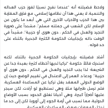
ولاحظ فضيلته أنه “عندما نفرح نسبيًا لفوز حزب العداله
والتنمية، لا يعني هذا أن نظامها إسلامي، مع فارق المقارنة
بين هذا الحزب والأحزاب الأخرى التي هي أبعد ما يكون عن
الإسلام، لكن الشعب في جملته مسلم”، مشدداً على ضرورة
التجرد والعدل في الحكم ، دون هوى أو حزبية”، مشيداً في
الوقت ذاته بإيجابيات الحكومة الكثيرة الجديرة بالثناء على
حد قوله .
أشاد فضيلته بإيجابيات الحكومة الجديرة بالثناء، لكنه
استدرك قائلاً: حكومة “تركيا لديها أخطاء كثيرة بعيدة جدا عن
الشريعة؛ لذا يجب التجرد والعدل في الحكم ، دون هوى أو
حزبية”. ودعا د. العمر إلى الاعتدال في تقييم الوضع، حيث إن
الوضع الدولي المعقد يغل تركيا عن المساعدة العسكرية،
فلم ترسل طيرانها مثلا وهي تستطيع لو أرادت، لكن سيجر
عليها أضراراً كبيرة، وهي أحيانا تغلق الحدود بسبب الأوضاع
الدولية، مما تسبب في أزمة الجوء إلى أوروبا، لكن إلى حد ما
تدخل المعونات وبعض المساعدات العسكرية.