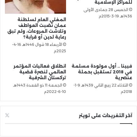
للمراكز الإسلامية
الخميس 28 جمادى الأولى
1436هـ 19-3-2015م
المفتي العام لسلطنة
عمان نضبت العواطف
وتلاشت المروءات، ولم تبق
رعاية لدين أو قرابة؟
الأربعاء 18 شوال 1446هـ 16-4-
2025م
فيينا .. أول مولودة مسلمة
انطلاق فعاليات المؤتمر
في 2018 تستقبل بحملة
العالمي لنصرة قضية
عنصرية
تركستان الشرقية
الثلاثاء 22 ربيع الثاني 1439هـ 9-1-
الجمعة 11 ذو القعدة 1443هـ
2018م
10-6-2022م
آخر التغريدات على تويتر