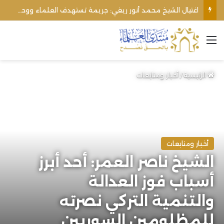
اغتيال الشيخ محمد أنور ريغي: جريمة تستهدف العلماء ووحدة المجتمع
القائمة
الرئيسية
/
أخبار ومتابعات
أخبار ومتابعات
الشيخ ناصر العمر: أحد أبرز
أسباب فوز العدالة
والتنمية التركي نصرته
للمظلومين السوريين