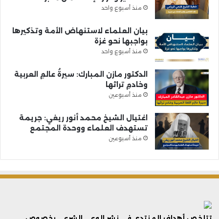
منذ أسبوع واحد
بيان العلماء لاستنهاض الأمة وتذكيرها
بواجبها نحو غزة
منذ أسبوع واحد
الدكتور مازن المبارك: سيرةُ عالمِ العربية
وخادمِ تراثها
منذ أسبوعين
اغتيال الشيخ محمد أنور ريغي: جريمة
تستهدف العلماء ووحدة المجتمع
منذ أسبوعين
تتلخص أهداف المنتدى فى نشر الوعي الشرعي بخصوص