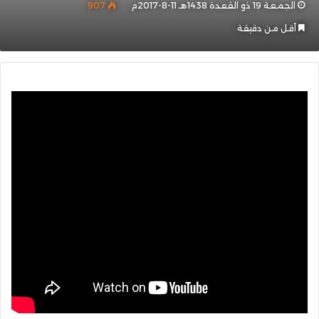
الجمعة 19 ذو القعدة 1438هـ 11-8-2017م
907
أقل من دقيقة