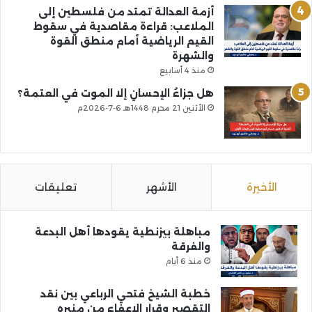
أزمة العدالة تمتد من فلسطين إلى
الملاعب: قراءة مقاصدية في سقوط
القيم الرياضية أمام منطق القوة
والشهرة
منذ 4 أسابيع
هل جزاءُ الإحسانِ إلا الموت في العتمة؟
الأثنين 21 محرم 1448هـ 6-7-2026م
الأخيرة
الأشهر
تعليقات
مباهلة بيزنطية يقودها أهل البدعة
والفرقة
منذ 6 أيام
خطبة الشيخ فتحي الرباعي بين نقد
التقصير وقرار الإعفاء من منبره