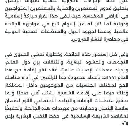
على اتخاذ الإجراءات الاحترازية لحماية ضيوف الرحمن،
بتعليق قدوم المعتمرين والعناية بالمعتمرين المتواجدين
في الأراضي المقدسة، حيث لاقى هذا القرار مباركةً إسلاميةً
ودولية لما كان له من إسهام كبير في مواجهة الجائحة
عالميًا، ودعمًا لجهود الدول والمنظمات الصحية الدولية
في محاصرة انتشار الفيروس.
‏‎وفي ظل إستمرار هذه الجائحة، وخطورة تفشي العدوى في
التجمعات والحشود البشرية، والتنقلات بين دول العالم،
وازدياد معدلات الإصابات عالميًا، فقد تقرر إقامة حج هذا
العام 1441هـ بأعداد محدودة جدًا للراغبين في أداء مناسك
الحج لمختلف الجنسيات من الموجودين داخل المملكة،
وذلك حرصًا على إقامة الشعيرة بشكل آمن صحيًا وبما
يحقق متطلبات الوقاية والتباعد الاجتماعي اللازم لضمان
سلامة الإنسان وحمايته من مهددات هذه الجائحة، وتحقيقًا
لمقاصد الشريعة الإسلامية في حفظ النفس البشرية بإذن
الله.