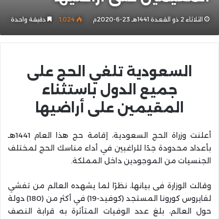
الثلاثاء 2 ذو القعدة 1441هـ 23-6-2020م
1٬024
دقيقة واحدة
السعودية تلغي الحج على
جميع الدول باستثناء
المقيمين على أراضيها
أعلنت وزراة الحج السعودية، إقامة حج هذا العام 1441هـ
بأعداد محدودة جدًا للراغبين في أداء مناسك الحج لمختلف
الجنسيات من الموجودين داخل المملكة.
وقالت الوزارة فى بيانها، نظرًا لما يشهده العالم من تفشي
لفايروس كورونا المستجد (كوفيد-19) في أكثر من (180) دولة
حول العالم، بلغ عدد الوفيات المتأثرة به قرابة النصف