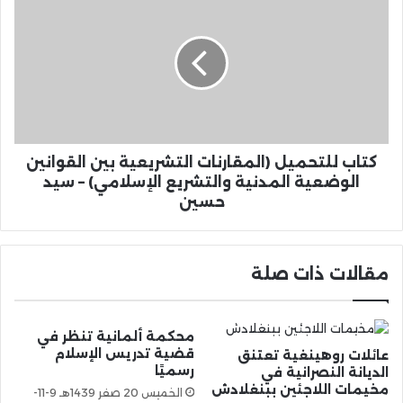
كتاب للتحميل (المقارنات التشريعية بين القوانين
الوضعية المدنية والتشريع الإسلامي) – سيد
حسين
مقالات ذات صلة
محكمة ألمانية تنظر في
قضية تدريس الإسلام
عائلات روهينغية تعتنق
رسميًا
الديانة النصرانية في
مخيمات اللاجئين ببنغلادش
الخميس 20 صفر 1439هـ 9-11-