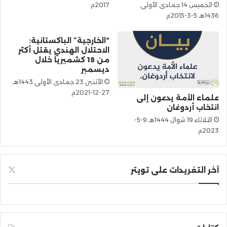
الخميس 14 جمادى الأولى
2017م
1436هـ 5-3-2015م
“الخارجية” الباكستانية:
الاحتلال الهندي يقتل أكثر
من 18 كشميرياً خلال
ديسمبر
الأثنين 23 جمادى الأولى 1443هـ
27-12-2021م
علماء الأمة يدعون إلى
انتخاب أردوغان
الثلاثاء 19 شوال 1444هـ 9-5-
2023م
آخر التغريدات على تويتر