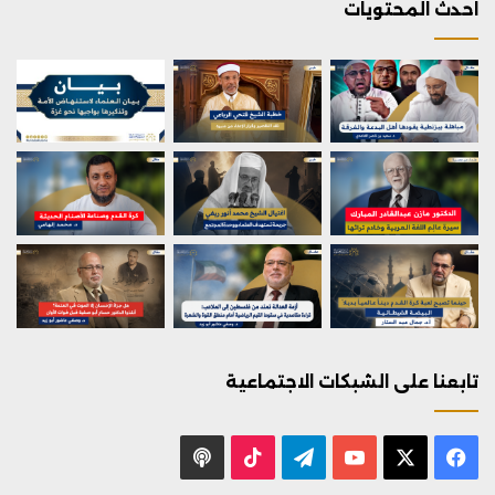
احدث المحتويات
تابعنا على الشبكات الاجتماعية
X
فيسبوك
يوتيوب
تيلقرام
‫TikTok
بودكاست