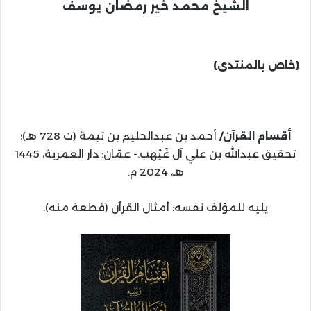
الشيخ محمد خير رمضان يوسف
(خاص بالمنتدى)
أقسام القرآن/
أحمد بن عبدالحليم بن تيمة (ت 728 هـ)؛
تحقيق عبدالله بن علي آل غَيْهب.- عمّان: دار العمرية، 1445
هـ، 2024 م.
يليه للمؤلف نفسه: أمثال القرآن (قطعة منه).