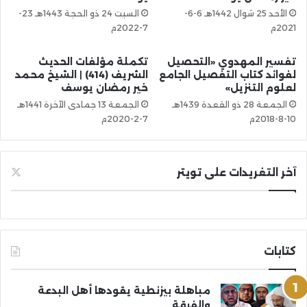
الأحد 25 شوال 1442هـ 6-6-
السبت 24 ذو الحجة 1443هـ 23-
2021م
7-2022م
تفسير المهدوي «التحصيل
تكملة مؤلفات الحديث
لفوائد كتاب التفصيل الجامع
الشريف (414) | الشيخ محمد
لعلوم التنزيل»
خير رمضان يوسف
الجمعة 28 ذو القعدة 1439هـ
الجمعة 13 جمادى الآخرة 1441هـ
10-8-2018م
7-2-2020م
آخر التغريدات على تويتر
كتابات
مباهلة بيزنطية يقودها أهل البدعة
والفرقة