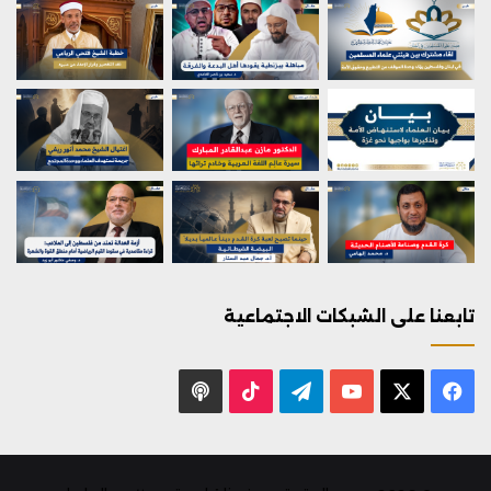
تابعنا على الشبكات الاجتماعية
X
فيسبوك
يوتيوب
تيلقرام
‫TikTok
بودكاست