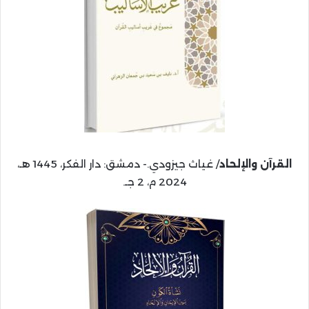
القرآن والإلحاد
/ غياث جيزودي.- دمشق: دار الفكر، 1445 هـ،
2024 م، 2 جـ.