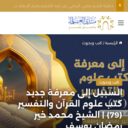
اغتيال الشيخ محمد أنور ريغي: جريمة تستهدف العلماء ووحدة المجتمع
القائمة
الرئيسية
/
كتب وبحوث
كتب وبحوث
السبيل إلى معرفة جديد
كتب علوم القرآن والتفسير
(79) | الشيخ محمد خير
رمضان يوسف