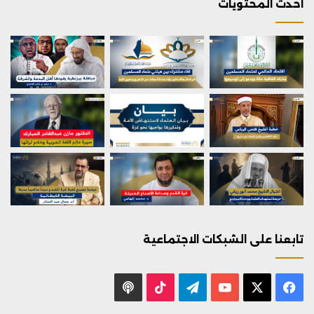
احدث المحتويات
تابعنا على الشبكات الاجتماعية
X
فيسبوك
يوتيوب
تيلقرام
‫TikTok
بودكاست