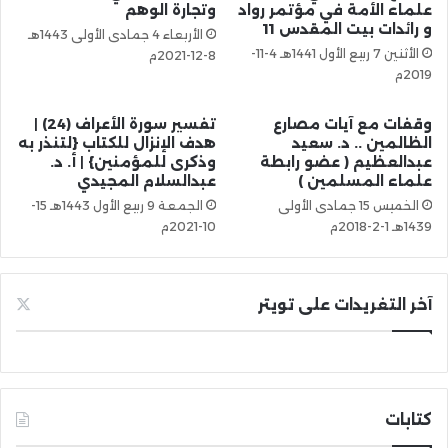
علماء الأمة في مؤتمر رواد
وتجارة الوهم
و رائدات بيت المقدس 11
الأربعاء 4 جمادى الأولى 1443هـ
الأثنين 7 ربيع الأول 1441هـ 4-11-
8-12-2021م
2019م
وقفات مع آيات مصارع
تفسير سورة الأعراف (24) |
الظالمين .. د. سعيد
هدف الإنزال للكتاب {لتنذر به
عبدالعظيم ( عضو رابطة
وذكرى للمؤمنين} | أ. د.
علماء المسلمين )
عبدالسلام المجيدي
الخميس 15 جمادى الأولى
الجمعة 9 ربيع الأول 1443هـ 15-
1439هـ 1-2-2018م
10-2021م
آخر التغريدات على تويتر
كتابات