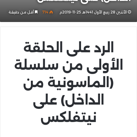
الأثنين 28 ربيع الأول 1441هـ 25-11-2019م
714
أقل من دقيقة
الرد على الحلقة
الأولى من سلسلة
(الماسونية من
الداخل) على
نيتفلكس