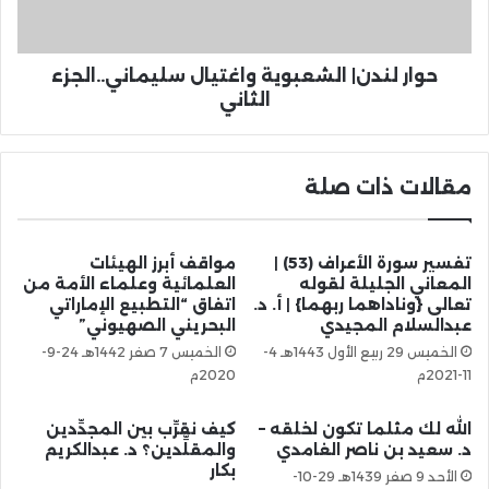
حوار لندن| الشعبوية واغتيال سليماني..الجزء
الثاني
مقالات ذات صلة
تفسير سورة الأعراف (53) |
مواقف أبرز الهيئات
المعاني الجليلة لقوله
العلمائية وعلماء الأمة من
تعالى {وناداهما ربهما} | أ. د.
اتفاق “التطبيع الإماراتي
عبدالسلام المجيدي
البحريني الصهيوني”
الخميس 29 ربيع الأول 1443هـ 4-
الخميس 7 صفر 1442هـ 24-9-
11-2021م
2020م
الله لك مثلما تكون لخلقه –
كيف نقرِّب بين المجدِّدين
د. سعيد بن ناصر الغامدي
والمقلِّدين؟ د. عبدالكريم
بكار
الأحد 9 صفر 1439هـ 29-10-