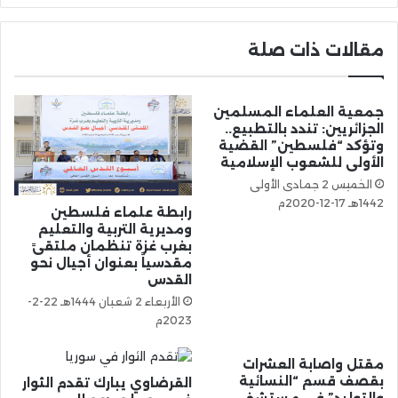
مقالات ذات صلة
جمعية العلماء المسلمين
الجزائريين: تندد بالتطبيع..
وتؤكد “فلسطين” القضية
الأولى للشعوب الإسلامية
الخميس 2 جمادى الأولى
1442هـ 17-12-2020م
رابطة علماء فلسطين
ومديرية التربية والتعليم
بغرب غزة تنظمان ملتقىً
مقدسياً بعنوان أجيال نحو
القدس
الأربعاء 2 شعبان 1444هـ 22-2-
2023م
مقتل واصابة العشرات
بقصف قسم “النسائية
القرضاوي يبارك تقدم الثوار