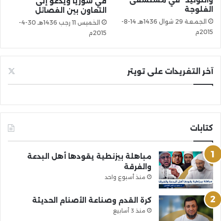
والتوليد” في مستشفى
في سوريا ويدعو إلى
الفلوجة
التعاون بين الفصائل
الجمعة 29 شوال 1436هـ 14-8-
الخميس 11 رجب 1436هـ 30-4-
2015م
2015م
آخر التغريدات على تويتر
كتابات
مباهلة بيزنطية يقودها أهل البدعة
والفرقة
منذ أسبوع واحد
كرة القدم وصناعة الأصنام الحديثة
منذ 3 أسابيع