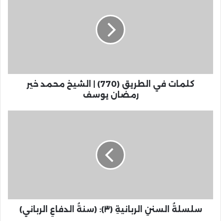
كلمات في الطريق (770) | الشيخ محمد خير
رمضان يوسف
سلسلةُ السننِ الربانيةِ (٣): (سنةُ الدفاعِ الرباني)