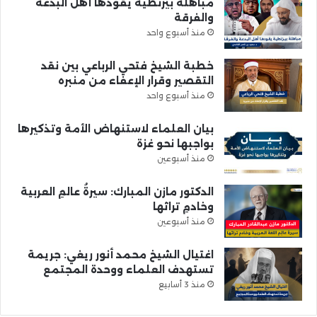
مباهلة بيزنطية يقودها أهل البدعة
والفرقة
منذ أسبوع واحد
خطبة الشيخ فتحي الرباعي بين نقد
التقصير وقرار الإعفاء من منبره
منذ أسبوع واحد
بيان العلماء لاستنهاض الأمة وتذكيرها
بواجبها نحو غزة
منذ أسبوعين
الدكتور مازن المبارك: سيرةُ عالمِ العربية
وخادمِ تراثها
منذ أسبوعين
اغتيال الشيخ محمد أنور ريغي: جريمة
تستهدف العلماء ووحدة المجتمع
منذ 3 أسابيع