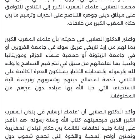
محمد الصلابي، علماء المغرب الكبير إلى التنادي للتوافق
على ميثاق ديني جوهره التناصح على الخيرات وترميم ما بين
حكام المغرب الكبير من خلافات.
واعتبر الدكتور الصلابي في حديثه، بأن علماء المغرب الكبير
بما لهم من إرث تاريخي عريق سواء في جامعة القرويين أو
في جامعة الزيتونة أو جمعية علماء الجزائر وموريتانيا
وليبيا، بما لعلمائهم من سبق في نشر قيم التسامح والولاء
لله ولرسوله ولصحابته الأخيار، يمتلكون القدرة الكافية على
التلاقي خدمة لمصالح دينهم وشعوبهم وترجمة لآية
الاستخلاف التي حبا الله بها عباده دون غيرهم من
المخلوقات.
وأكد الدكتور الصلابي أن “علماء الإسلام في بلدان المغرب
الكبير الذين مرجعيتهم كتاب الله وسنة رسوله، هم الأقدر
على إذابة جليد الخلافات القائمة بين حكام البلدان المغاربية
وتمتين أواصر المحبة والأخوة التي تجمع شعوب دول