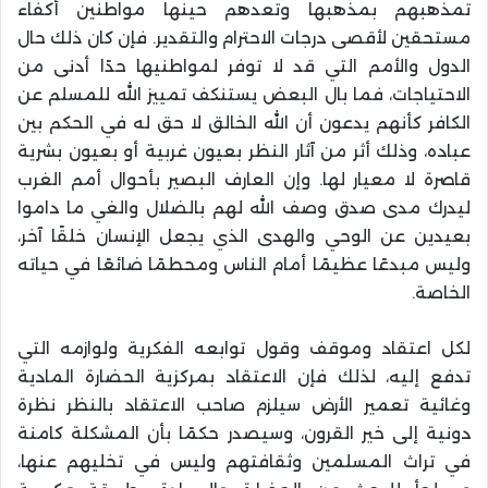
تمذهبهم بمذهبها وتعدهم حينها مواطنين أكفاء
مستحقين لأقصى درجات الاحترام والتقدير. فإن كان ذلك حال
الدول والأمم التي قد لا توفر لمواطنيها حدًا أدنى من
الاحتياجات، فما بال البعض يستنكف تمييز الله للمسلم عن
الكافر كأنهم يدعون أن الله الخالق لا حق له في الحكم بين
عباده، وذلك أثر من آثار النظر بعيون غربية أو بعيون بشرية
قاصرة لا معيار لها. وإن العارف البصير بأحوال أمم الغرب
ليدرك مدى صدق وصف الله لهم بالضلال والغي ما داموا
بعيدين عن الوحي والهدى الذي يجعل الإنسان خلقًا آخر،
وليس مبدعًا عظيمًا أمام الناس ومحطمًا ضائعًا في حياته
الخاصة.
لكل اعتقاد وموقف وقول توابعه الفكرية ولوازمه التي
تدفع إليه، لذلك فإن الاعتقاد بمركزية الحضارة المادية
وغائية تعمير الأرض سيلزم صاحب الاعتقاد بالنظر نظرة
دونية إلى خير القرون، وسيصدر حكمًا بأن المشكلة كامنة
في تراث المسلمين وثقافتهم وليس في تخليهم عنها،