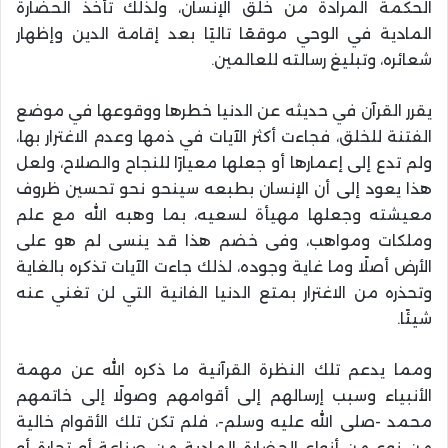
الحكمة المرادة من خلق الإنسان، ولذلك تأخذ الحضارة
المادية في الوحي موقعًا تاليًا بعد إقامة الدين وإظهار
شعائره، وتبليغ رسالته للعالمين.
يقرر القرآن في حديثه عن الدنيا خطرها ووقوعها في موضع
الفتنة للخلق، فجاءت أكثر الآيات في ذمها وعدم الاغترار بها،
ولم تدع إلى إعمارها أو جعلها معيارًا للنجاح والصلاح، ولعل
هذا يعود إلى أن الإنسان بطبعه سينحو نحو تحسين ظروف
معيشته وجعلها مهيأة لسعيه، بما وهبه الله مع علم
وملكات ومواهب، وفى خضم هذا قد ينسى لم هو على
الأرض أصلًا وما غاية وجوده، لذلك جاءت الآيات تذكره بالغاية
وتحذره من الاغترار بمتع الدنيا الفانية التي لن تغني عنه
شيئًا.
ومما يدعم تلك النظرة القرآنية ما ذكره الله عن مهمة
الأنبياء وسبب إرسالهم إلى أقوامهم وصولًا إلى خاتمهم
محمد -صلى الله عليه وسلم-، فلم تكن تلك الأقوام خالية
من نوع من أنواع الحضارة المادية من صناعة أو تجارة أو