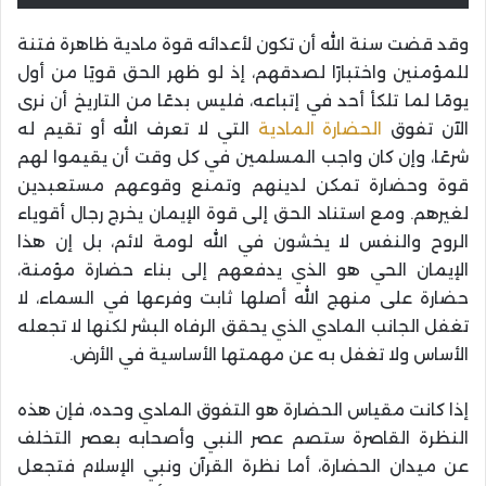
وقد قضت سنة الله أن تكون لأعدائه قوة مادية ظاهرة فتنة
للمؤمنين واختبارًا لصدقهم، إذ لو ظهر الحق قويًا من أول
يومًا لما تلكأ أحد في إتباعه، فليس بدعًا من التاريخ أن نرى
الآن تفوق
الحضارة المادية
التي لا تعرف الله أو تقيم له
شرعًا، وإن كان واجب المسلمين في كل وقت أن يقيموا لهم
قوة وحضارة تمكن لدينهم وتمنع وقوعهم مستعبدين
لغيرهم. ومع استناد الحق إلى قوة الإيمان يخرج رجال أقوياء
الروح والنفس لا يخشون في الله لومة لائم، بل إن هذا
الإيمان الحي هو الذي يدفعهم إلى بناء حضارة مؤمنة،
حضارة على منهج الله أصلها ثابت وفرعها في السماء، لا
تغفل الجانب المادي الذي يحقق الرفاه البشر لكنها لا تجعله
الأساس ولا تغفل به عن مهمتها الأساسية في الأرض.
إذا كانت مقياس الحضارة هو التفوق المادي وحده، فإن هذه
النظرة القاصرة ستصم عصر النبي وأصحابه بعصر التخلف
عن ميدان الحضارة، أما نظرة القرآن ونبي الإسلام فتجعل