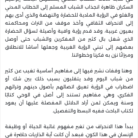
السكران ظاهرة انجذاب الشباب المسلم إلى الخطاب المدني
والغلو في الرؤية المادية للحضارة والنهضة والذي أدى بهم
إلى الانحراف الثقافي وأخذ موقف من التراث ومحاكمته
بعيون غربية، وقد قدم رؤية وافية وأصيلة لسؤال الحضارة
الذي شغل بال كثير من المفكرين والشباب حتى أوصل
بعضهم إلى تبني الرؤية الغربية وجعلها أساسًا للانطلاق
وميزانًا نزن به فكرنا وخطواتنا.
وهنا وقفات نشير فيها إلى مفاهيم أساسية تغيب عن كثير
من شباب اليوم وقد يتقلبون بسبب ذلك بين شك أو
اضطراب في الرؤية تعيق اتصالهم بأصول دينهم وتراثهم
الفكري، وهي مفاهيم تستند إلى أصل في الوحي كتابًا
وسنة ويمكن لمن أراد الدلائل المفصلة عليها أن يعود
لكتاب الباحث ففيه البسط والتفصيل.
يبدأ هذا الانحراف من تغير مفهوم غائية الحياة أو وظيفة
الإنسان في هذا الكون، فبعد أن كانت آية الذاريات حاضرة في