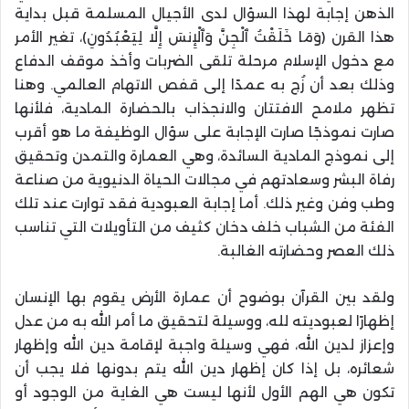
الذهن إجابة لهذا السؤال لدى الأجيال المسلمة قبل بداية
هذا القرن (وَمَا خَلَقْتُ ٱلْجِنَّ وَٱلْإِنسَ إِلَّا لِيَعْبُدُونِ)، تغير الأمر
مع دخول الإسلام مرحلة تلقى الضربات وأخذ موقف الدفاع
وذلك بعد أن زُج به عمدًا إلى قفص الاتهام العالمي. وهنا
تظهر ملامح الافتتان والانجذاب بالحضارة المادية، فلأنها
صارت نموذجًا صارت الإجابة على سؤال الوظيفة ما هو أقرب
إلى نموذج المادية السائدة، وهي العمارة والتمدن وتحقيق
رفاة البشر وسعادتهم في مجالات الحياة الدنيوية من صناعة
وطب وفن وغير ذلك. أما إجابة العبودية فقد توارت عند تلك
الفئة من الشباب خلف دخان كثيف من التأويلات التي تناسب
ذلك العصر وحضارته الغالبة.
ولقد بين القرآن بوضوح أن عمارة الأرض يقوم بها الإنسان
إظهارًا لعبوديته لله، ووسيلة لتحقيق ما أمر الله به من عدل
وإعزاز لدين الله، فهي وسيلة واجبة لإقامة دين الله وإظهار
شعائره، بل إذا كان إظهار دين الله يتم بدونها فلا يجب أن
تكون هي الهم الأول لأنها ليست هي الغاية من الوجود أو