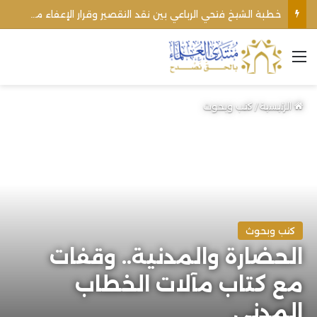
اغتيال الشيخ محمد أنور ريغي: جريمة تستهدف العلماء ووحدة المجتمع
القائمة
الرئيسية
/
كتب وبحوث
كتب وبحوث
الحضارة والمدنية.. وقفات
مع كتاب مآلات الخطاب
المدني