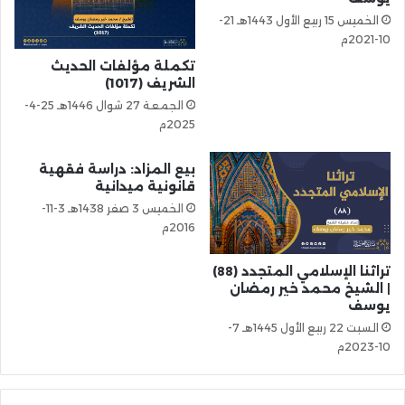
الخميس 15 ربيع الأول 1443هـ 21-
10-2021م
تكملة مؤلفات الحديث
الشريف (1017)
الجمعة 27 شوال 1446هـ 25-4-
2025م
بيع المزاد: دراسة فقهية
قانونية ميدانية
الخميس 3 صفر 1438هـ 3-11-
2016م
تراثنا الإسلامي المتجدد (88)
| الشيخ محمد خير رمضان
يوسف
السبت 22 ربيع الأول 1445هـ 7-
10-2023م