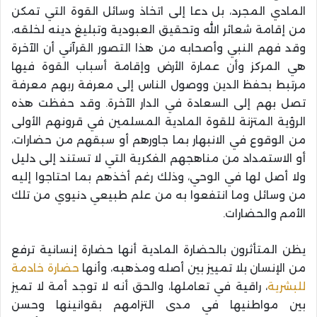
المادي المجرد، بل دعا إلى اتخاذ وسائل القوة التي تمكن
من إقامة شعائر الله وتحقيق العبودية وتبليغ دينه لخلقه،
وقد فهم النبي وأصحابه من هذا التصور القرآني أن الآخرة
هي المركز وأن عمارة الأرض وإقامة أسباب القوة فيها
مرتبط بحفظ الدين ووصول الناس إلى معرفة ربهم معرفة
تصل بهم إلى السعادة في الدار الآخرة. وقد حفظت هذه
الرؤية المتزنة للقوة المادية المسلمين في قرونهم الأولى
من الوقوع في الانبهار بما جاورهم أو سبقهم من حضارات،
أو الاستمداد من مناهجهم الفكرية التي لا تستند إلى دليل
ولا أصل لها في الوحي، وذلك رغم أخذهم بما احتاجوا إليه
من وسائل وما انتفعوا به من علم طبيعي دنيوي من تلك
الأمم والحضارات.
يظن المتأثرون بالحضارة المادية أنها حضارة إنسانية ترفع
من الإنسان بلا تمييز بين أصله ومذهبه، وأنها
حضارة خادمة
للبشرية
، راقية في تعاملها، والحق أنه لا توجد أمة لا تميز
بين مواطنيها في مدى التزامهم بقوانينها وحسن