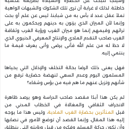
وسيلجأ للبحث عن الحضارة والسيادة بطريقة عكسية
خاطئة. لذلك لا غرابة أن ترى تلك الشكوك والشبهات الواهية
تملأ عقل عدد لا بأس به من شبابنا، ليس عن علم أو بحث
وإنما لأن الميزان الذي يزنون به دينهم ويحكمون به على
تراثهم وقيمهم إنما هو ميزان الغرب ورؤية الغرب وثقافة
الغرب صاحب التقدم المادي والإنتاج المعرفي الدنيوي الذي
لا حظ له من علم الله فأنى يرضى وأنى يعرف قيمة ما
ينتمي إليه.
فهل يعنى ذلك الرضا بحالة التخلف والإذلال التي يحياها
المسلمون اليوم وعدم السعي لنهضة حضارية ترفع من
شأنهم وتزيل عنهم ما هم فيه من بؤس وشقاء؟
لم يكن هذا أبدًا مقصد صاحب الدراسة وهو يرصد ظاهرة
الانحراف الثقافي والمغالاة في الخطاب المدني من
قبل
المتأثرين بحضارة الغرب المادية
، وليس هذا ما يوجه
إليه هذا المقال، وإنما القصد أن توضع الأمور في نصابها
وأن تكون حركة المسلم وفكره من قبل ورؤيته التي ينطلق