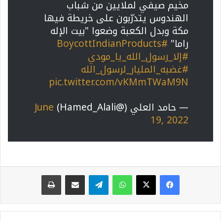
مخيم صيفي لملايين من شباب
الهندوس يتدرّبون على خريطة فيها
مكة وبدل الكعبة وضعوا "بيت الإله
راما"
#BoycottIndianProducts
#إلا_رسول_الله_يا_مودي
#غضبه_المليار_لرسول_الله
pic.twitter.com/vKMmTWaM9N
— حامد العلي (@Hamed_Alali)
June
19, 2022
واتساب
تيلقرام
مشاركة عبر البريد
طباعة