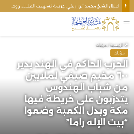
اغتيال الشيخ محمد أنور ريغي: جريمة تستهدف العلماء ووحدة المجتمع
القائمة
الرئيسية
/
مرئيات
مرئيات
الحزب الحاكم في الهند يدير
٦٠٠ مخيم صيفي لملايين
من شباب الهندوس
يتدرّبون على خريطة فيها
مكة وبدل الكعبة وضعوا
“بيت الإله راما”