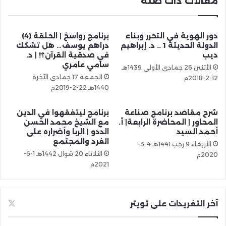
مقالات ذات صلة
دور الهوية في التحرر وبناء
برنامج رواسخ | الحلقة (4)
الدولة الحديثة 1 .. د. إبراهيم
دراهم يوسف… هل تشكك
ديب
في صدقية القرآن؟! | د.
سامي عامري
الأثنين 26 جمادى الأولى 1439هـ
الجمعة 17 جمادى الآخرة
12-2-2018م
1440هـ 22-2-2019م
شرح مقاصد برنامج صناعة
برنامج ليتفقهوا في الدين
المحاور | المحاضرة الرابعة| أ.
مع الشيخ محمد الحسن
أحمد السيد
الددو | الربا وأضراره على
الفرد والمجتمع
الأربعاء 9 رجب 1441هـ 4-3-
الثلاثاء 20 شوال 1442هـ 1-6-
2020م
2021م
آخر التغريدات على تويتر