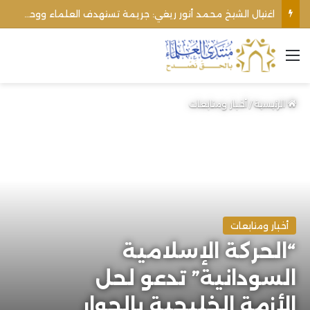
اغتيال الشيخ محمد أنور ريغي: جريمة تستهدف العلماء ووحدة المجتمع
القائمة
الرئيسية
/
أخبار ومتابعات
أخبار ومتابعات
“الحركة الإسلامية
السودانية” تدعو لحل
الأزمة الخليجية بالحوار