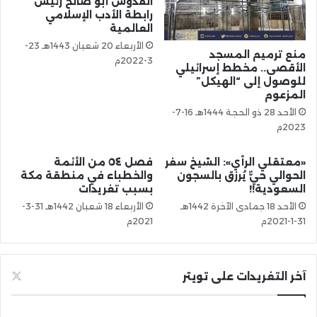
القدوس أبو صالح رئيس
رابطة الأدب الإسلامي
العالمية
الأربعاء 20 شعبان 1443هـ 23-
منع ترميم المسجد
3-2022م
الأقصى.. مخطط إسرائيلي
للوصول إلى “الهيكل”
المزعوم
الأحد 28 ذو الحجة 1444هـ 16-7-
2023م
«معتقلي الرأي»: الشيخ سفر
فصل ٥٤ من الأئمة
الحوالي حيٌّ يُرزق بالسجون
والخطباء في منطقة مكة
السعودية!!
بسبب تغريدات
الأحد 18 جمادى الآخرة 1442هـ
الأربعاء 18 شعبان 1442هـ 31-3-
31-1-2021م
2021م
آخر التغريدات على تويتر