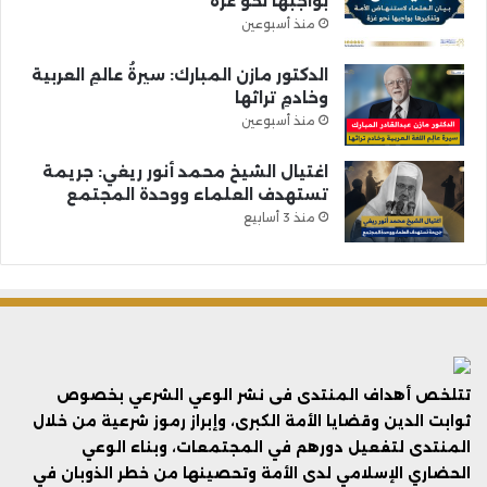
بواجبها نحو غزة
منذ أسبوعين
الدكتور مازن المبارك: سيرةُ عالمِ العربية
وخادمِ تراثها
منذ أسبوعين
اغتيال الشيخ محمد أنور ريغي: جريمة
تستهدف العلماء ووحدة المجتمع
منذ 3 أسابيع
تتلخص أهداف المنتدى فى نشر الوعي الشرعي بخصوص
ثوابت الدين وقضايا الأمة الكبرى، وإبراز رموز شرعية من خلال
المنتدى لتفعيل دورهم في المجتمعات، وبناء الوعي
الحضاري الإسلامي لدى الأمة وتحصينها من خطر الذوبان في