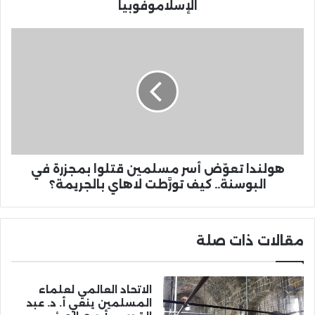
الإسلاموفوبيا
هولندا تعوّض أسر مسلمين قتلوا بمجزرة في
البوسنة.. كيف تورَّطت لاهاي بالجريمة؟
مقالات ذات صلة
الاتحاد العالمي لعلماء
المسلمين ينعي أ. د. عبد