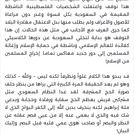
هذا توقف واعتقلت الشخصيات الفلسطينية الناشطة
المقيمة في السعودية بكل قسوة وغدر دون مراعاة
للأصول والأعراف ولم يطلب منها بدل الاعتقال مغادرة البلاد
كما جرى العرف مع الأجانب في مثل هذه الحالات. إن هذا
التوقف هو بداية لتخلي السعودية عن دورها الكلاسيكي
كقائدة للعالم الإسلامي وناشطة في حماية الإسلام وإغاثة
المسلمين إلى دور جديد معاكس تماما: إخراج المسلمين
من الإسلام!
قد يبدو هذا الكلام غلواً وتطرفاً لكنه ليس – والله – كذلك
وهو لم يعد الحقيقة المرة الكبيرة التي يراها من ينظر خلف
صورة الحج المشرقة. لقد غدا النظام السعودي مثل
مشركين قريش يعظم الحج سقاية ورفادة وحجابة ويدعي
ملة إبراهيم لكنه ينحرف بدين الله إلى الكفر البواح الذي لا
شك فيه والذي لا يعمى عنه إلا من عيي قصر عقله عن
النظر والبصر أو صاحب هوى عمي قلبه قبل البصر، وإليك
البيان!