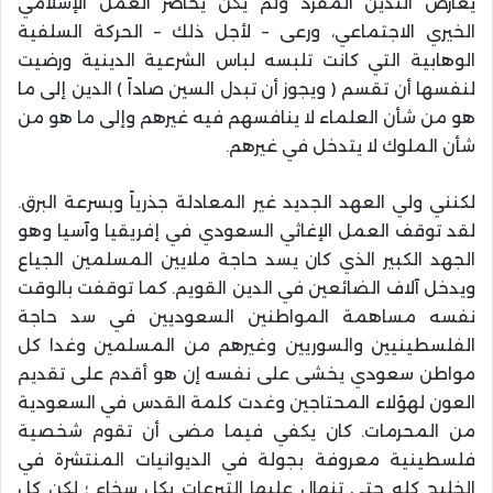
يعارض التدين المفرد ولم يكن يحاصر العمل الإسلامي
الخيري الاجتماعي، ورعى – لأجل ذلك – الحركة السلفية
الوهابية التي كانت تلبسه لباس الشرعية الدينية ورضيت
لنفسها ‏أن تقسم ( ويجوز أن تبدل السين صاداً ) الدين إلى ما
هو من شأن العلماء لا ينافسهم فيه غيرهم وإلى ما هو من
شأن الملوك لا يتدخل في غيرهم.
‏لكنني ولي العهد الجديد غير المعادلة جذرياً وبسرعة البرق.
لقد توقف العمل الإغاثي السعودي في إفريقيا وآسيا وهو
الجهد الكبير الذي كان يسد حاجة ملايين المسلمين الجياع
ويدخل آلاف الضائعين في الدين القويم. كما توقفت بالوقت
نفسه مساهمة المواطنين السعوديين في سد حاجة
الفلسطينيين والسوريين وغيرهم من المسلمين وغدا كل
مواطن سعودي يخشى على نفسه إن هو أقدم على تقديم
العون لهؤلاء المحتاجين وغدت كلمة القدس في السعودية
من المحرمات. كان يكفي فيما مضى أن تقوم شخصية
فلسطينية معروفة بجولة في الديوانيات المنتشرة في
الخليج كله حتى تنهال عليها التبرعات بكل سخاء ؛ لكن كل