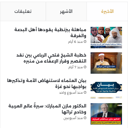
الأخيرة
الأشهر
تعليقات
مباهلة بيزنطية يقودها أهل البدعة
والفرقة
منذ 6 أيام
خطبة الشيخ فتحي الرباعي بين نقد
التقصير وقرار الإعفاء من منبره
منذ 7 أيام
بيان العلماء لاستنهاض الأمة وتذكيرها
بواجبها نحو غزة
منذ أسبوع واحد
الدكتور مازن المبارك: سيرةُ عالمِ العربية
وخادمِ تراثها
منذ أسبوعين