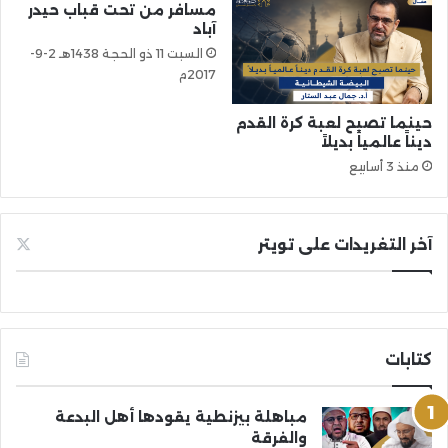
مسافر من تحت قباب حيدر
آباد
السبت 11 ذو الحجة 1438هـ 2-9-
2017م
حينما تصبح لعبة كرة القدم
ديناً عالمياً بديلاً
منذ 3 أسابيع
آخر التغريدات على تويتر
كتابات
مباهلة بيزنطية يقودها أهل البدعة
والفرقة