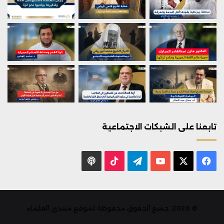
تابعنا على الشبكات الاجتماعية
X
فيسبوك
يوتيوب
تيلقرام
‫TikTok
بودكاست
© 2026, جميع الحقوق محفوظة لموقع منتدى العلماء