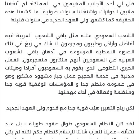
‏قال لي أحد الأجانب المقيمين في المملكة: لم أنفقنا
ملايين الدولارات واشتغلنا سنوات ضوئية لما كشفنا هذه
الحقيقة كما كشفها ولي العهد الجديد في سنوات قليلة!
الشعب السعودي مثله مثل باقي الشعوب العربية فيه
أفاضل وأراذل وطيبون ومجرمون. لا شك في زيغ في تلك
الصورة النمطية المرسومة ‏في أذهان باقي الشعوب
العربية عن السعوديين أنهم متكبرون متعجرفون. العمل
الخيري التطوعي الذي يقوم به السعوديون أفرادا وهيئات
مدنية في خدمة الحجيج عمل جبار مشهود مشكور وهو
في عمومه منظم جدا و المؤسسات الوقفية قويه جدا
ومنظمة وفعالة في أداء مهمتها.
‏لكن رياح التغيير هبّت قوية جدا مع قدوم ولي العهد الجديد.
لقد كان النظام السعودي طوال عقود طويلة – بل منذ
نشأته – عميلا للغرب شانئا للإسلام كنظام حكم لكنه لم يكن