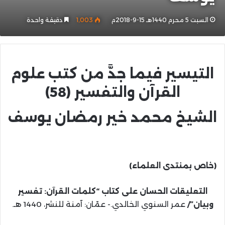
السبت 5 محرم 1440هـ 15-9-2018م
1٬003
دقيقة واحدة
التيسير
فيما جدَّ من كتب علوم
القرآن والتفسير (58)
الشيخ محمد خير رمضان يوسف
(خاص بمنتدى العلماء)
التعليقات الحسان على كتاب “كلمات القرآن: تفسير
وبيان”/
عمر السنوي الخالدي.- عمّان: آمنة للنشر، 1440 هـ.