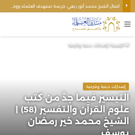
اغتيال الشيخ محمد أنور ريغي: جريمة تستهدف العلماء ووحدة المجتمع
القائمة
الرئيسية
/
إصدارات دينية وشرعية
إصدارات دينية وشرعية
التيسير فيما جدَّ من كتب
علوم القرآن والتفسير (58) |
الشيخ محمد خير رمضان
يوسف