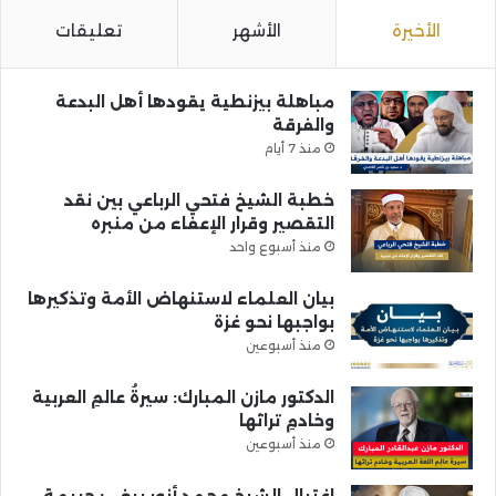
الأخيرة
الأشهر
تعليقات
مباهلة بيزنطية يقودها أهل البدعة
والفرقة
منذ 7 أيام
خطبة الشيخ فتحي الرباعي بين نقد
التقصير وقرار الإعفاء من منبره
منذ أسبوع واحد
بيان العلماء لاستنهاض الأمة وتذكيرها
بواجبها نحو غزة
منذ أسبوعين
الدكتور مازن المبارك: سيرةُ عالمِ العربية
وخادمِ تراثها
منذ أسبوعين
اغتيال الشيخ محمد أنور ريغي: جريمة