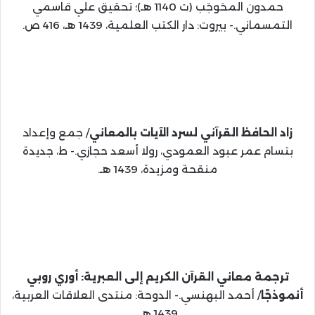
حمدون المحَوجَب (ت 1140 هـ)؛ تحقيق علي قاسمي
التمسماني.- بيروت: دار الكتب العلمية، 1439 هـ، 416 ص.
زاد الحافظ القرآني لسرد الآيات بالمعاني
/ جمع وإعداد
بتسام عمر عبود العمودي، رولا أسعد حجازي.- ط، جديدة
منقحة ومزيدة، 1439 هـ.
ترجمة معاني القرآن الكريم إلى العبرية: أوري روبي
أنموذجًا
/ أحمد البهنسي.- الدوحة: منتدى العلاقات العربية،
1439 هـ.