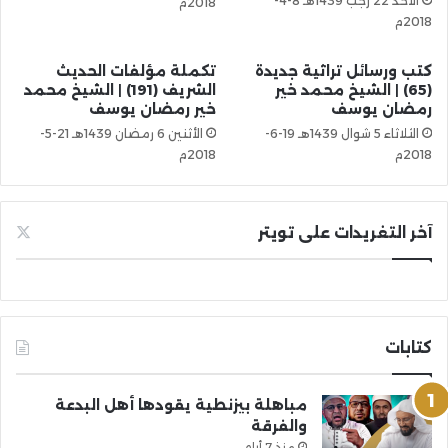
الأحد 22 رجب 1439هـ 8-4-
2018م
2018م
كتب ورسائل تراثية جديدة
تكملة مؤلفات الحديث
(65) | الشيخ محمد خير
الشريف (191) | الشيخ محمد
رمضان يوسف
خير رمضان يوسف
الثلاثاء 5 شوال 1439هـ 19-6-
الأثنين 6 رمضان 1439هـ 21-5-
2018م
2018م
آخر التغريدات على تويتر
كتابات
مباهلة بيزنطية يقودها أهل البدعة
والفرقة
منذ 7 أيام