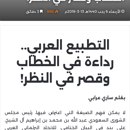
الأربعاء 6 رجب 1440هـ 13-3-2019م
886
3 دقائق
التطبيع العربي..
رداءة في الخطاب
وقصر في النظر!
بقلم ساري عرابي
لا يمكن فهم الصيغة التي اعترض فيها، رئيس مجلس
الشورى السعودي عبد الله بن محمد بن إبراهيم آل الشيخ،
على بند في البيان الختامي، للاتحاد البرلماني العربي