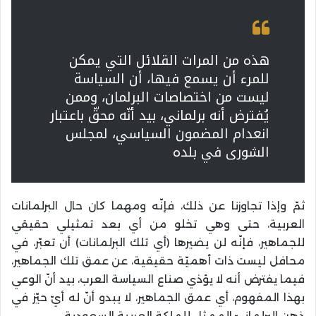
هذه من المرات القلائل التي يمكن
للمرء أن يسمع فيها، أن السياسة
ليست من اختصاصات البرلمان، وممن
يُفترض أنه برلماني، بيد أنّه محقّ باعتبار
انعدام المضمون السياسي، لمجلس
الشورى في بلده
ثمّ وإذا تجاوزنا عن ذلك، فإنّه ومهما كان حال البرلمانات
العربية، حتى وهي تخلو من أي بعد تمثيلي حقيقي
للجماهير، فإنّه لن يضيرها (أي تلك البرلمانات) أن تعبّر، في
محافل ليست ذات أهميّة حقيقية، عن عمق تلك الجماهير،
فيما يفترض أنه لا يؤذي صناع السياسة العرب، بيد أنّ الوعي
بهذا المفهوم، أي عمق الجماهير، لا يبدو أنّ له أيّ حيّز في
ذهن البرلمانيّ الممثل للملكة العربية السعودية.