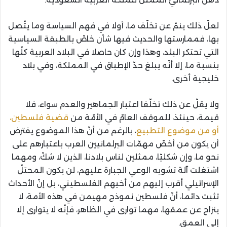
لعلّ ذلك ينمّ عن تخلّف ما، أولا في فهم السياسة وما يتّصل
بها، فممارستها والحديث فيها شأن خاصّ بالطبقة السياسية
التي تحتكر البلد، وهذا وإن كان حاصلا في البلاد العربية كلّها
بنسبة ما، إلا أنّه يبلغ حدّ الإطباق في المملكة، وفي بلاد
خليجية أخرى.
ولا يقلّ عن ذلك تخلّفا اعتبار الجماهير والعدم سواء، فلا
قيمة، حينئذ، للموقف العامّ في الأمّة من
قضية فلسطين،
أو من موضوع التطبيع
، بالرغم من أنّ هذا الموضوع يفترض
أن يكون من أخصّ مهمّات البرلمانيين العرب باعتبارهم على
نحو ما، وإن شكليّا، ممثلين لناس بلادنا، الذين لا شكّ، ومهما
اشتغلت آلة تشويه الوعي الجبارة عليهم، لن يكون المحتلّ
الإسرائيلي أقرب إليهم من أخيهم الفلسطيني، بل إنّ الأحداث
تثبت دائما، أنّ فلسطين نموذج مهيمن في هذه الأمة، لا
ينزاح عن عمقها، مهما توارى في الظاهر، فإنّه لا يتوارى إلا
إلى العمق.