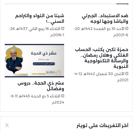
ضد الاستبداد.. الجبرتي
شيئا من التواد والتراحم
والباشا وجها لوجه
السني…!
الأحد 10 ذو القعدة 1442هـ 20-
الثلاثاء 16 ربيع الثاني 1437هـ 26-
6-2021م
1-2016م
حمزة تكين يكتب: الحساب
الفلكي وهلال رمضان..
والرسالة التكنولوجية
النبوية
الأثنين 30 شعبان 1442هـ 12-4-
2021م
عشر ذي الحجة.. دروس
وفضائل
الثلاثاء 5 ذو الحجة 1445هـ 11-6-
2024م
آخر التغريدات على تويتر