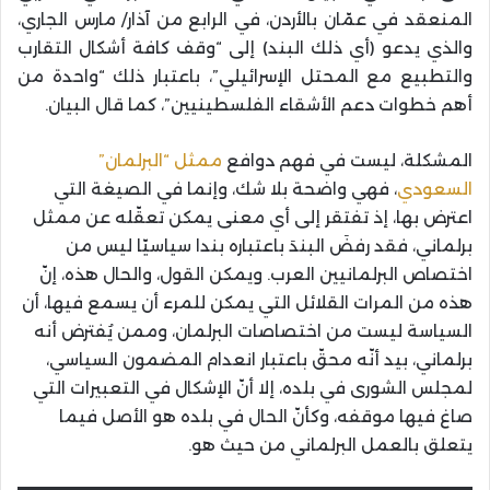
المنعقد في عمّان بالأردن، في الرابع من آذار/ مارس الجاري،
والذي يدعو (أي ذلك البند) إلى “وقف كافة أشكال التقارب
والتطبيع مع المحتل الإسرائيلي”، باعتبار ذلك “واحدة من
أهم خطوات دعم الأشقاء الفلسطينيين”، كما قال البيان.
المشكلة، ليست في فهم دوافع
ممثل “البرلمان”
السعودي
، فهي واضحة بلا شك، وإنما في الصيغة التي
اعترض بها، إذ تفتقر إلى أي معنى يمكن تعقّله عن ممثل
برلماني، فقد رفضَ البندَ باعتباره بندا سياسيّا ليس من
اختصاص البرلمانيين العرب. ويمكن القول، والحال هذه، إنّ
هذه من المرات القلائل التي يمكن للمرء أن يسمع فيها، أن
السياسة ليست من اختصاصات البرلمان، وممن يُفترض أنه
برلماني، بيد أنّه محقّ باعتبار انعدام المضمون السياسي،
لمجلس الشورى في بلده، إلا أنّ الإشكال في التعبيرات التي
صاغ فيها موقفه، وكأنّ الحال في بلده هو الأصل فيما
يتعلق بالعمل البرلماني من حيث هو.