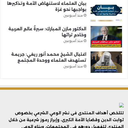
بيان العلماء لاستنهاض الأمة وتذكيرها
بواجبها نحو غزة
منذ أسبوعين
الدكتور مازن المبارك: سيرةُ عالمِ العربية
وخادمِ تراثها
منذ أسبوعين
اغتيال الشيخ محمد أنور ريغي: جريمة
تستهدف العلماء ووحدة المجتمع
منذ أسبوعين
تتلخص أهداف المنتدى فى نشر الوعي الشرعي بخصوص
ثوابت الدين وقضايا الأمة الكبرى، وإبراز رموز شرعية من خلال
المنتدى لتفعيل دورهم في المجتمعات، وبناء الوعي