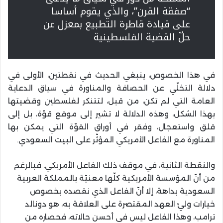
“صفقة القرن”، والذي يقوم أساسا
على قيادة قاطرة التطبيع بمعزل عن
حلّ القضية الفلسطينية
في هذا الخصوص، ينبغي الحديث في نقطتين، الأولى في
دلالة التخلّي عن الحصافة والمناورة في سياق الدعاية
العامة التي لم تكن، من قبل، لتتنكر لفلسطين وقضيتها
بهذا الشكل، وهذه الدلالة لا تشير إلى موقع قوّة، بل إلى
قلق واستعجال، وفقر في أوراق القوّة التي يمكن بها
المناورة مع الفاعل الأمريكي المؤثّر على البيت السعودي.
والنقطة الثانية، في موقف ذلك الفاعل الأمريكي. فبالرغم
من أنّ المؤسسة الأمريكية كلّها معنيّة بالمملكة العربية
السعودية بداهة، إلا أنّ الفاعل الذي نقصده بخصوص
خيارات وليّ العهد المقتصرة على العلاقة به، هو دونالد
ترامب، وهذا الفاعل ليس في أحسن حالاته، فحصاره من