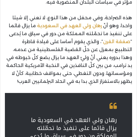
مؤثّر في سياسات البلدان المنضوية فيه.
هذه الصراحة، وفي محفل من هذا النوع، لا تعني إلا شيئا
واحدا، وهو أنّ
رهان ولي العهد في السعودية
ما يزال قائما
على تنفيذ ما تحمّلته المملكة من دور في سياق ما يُدعى
“
صفقة القرن
“، والذي يقوم أساسا على قيادة قاطرة
التطبيع بمعزل عن حلّ القضية الفلسطينية من عدمه،
وهذا بدوره يعني أنّ وليّ العهد ما يزال يضع كلّ خيوطه في
يد ترامب، من بين كلّ النافذين في النخبة الأمريكية الحاكمة
ومؤسساتها، ودون التغطي، حتى بمواقف خطابية، كأنّ لا
يظهر بالاستفزاز الذي بدا به في اتحاد البرلمانيين العرب!
رهان ولي العهد في السعودية ما
يزال قائما على تنفيذ ما تحمّلته
المملكة من دور في سياق ما يُدعى