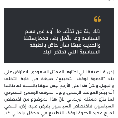
ذلك ينمّ عن تخلّف ما، أولا في فهم
السياسة وما يتّصل بها، فممارستها
والحديث فيها شأن خاصّ بالطبقة
السياسية التي تحتكر البلد
إذن، فالصيغة التي اختارها الممثل السعودي للاعتراض على
بند “الدعوة لوقف التطبيع”، صيغة في غاية التخلف
والجهل، ولكنّ هذا على الأرجح ليس مهمّا بالنسبة له، طالما
أنّه يبلّغ الموقف الرسمي. ولولا الموقف الرسميّ السعوديّ
لما تذرّع ممثله البرلماني بأنّ هذا الموضوع من اختصاص
السياسيين، فاختصاص السياسيين يفرض عليه، إذن، السعي
لمنع مجرد الدعوة لوقف التطبيع في محفل برلماني غير