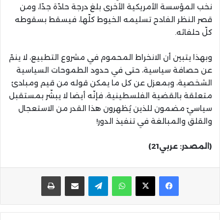
نخب المؤسسة الأمريكية الأخرى بلغ درجة حادّة جدّا، ومن
قصر النظر الفادح تسليمه الخيوط كلّها، فيسقط بسقوطه
كلّ حلفائه.
وبهذا يتبين أن الانخراط المحموم في مشروع التطبيع، لا ينمّ
عن حصافة سياسية، حتى في حدود الطموحات السياسية
الشخصية، وبمعزل عن كل ما يمكن قوله من قيم ومبادئ
متعلقة بالقضية الفلسطينية، فإنّه أيضا لا يبشّر بمستقبل
سياسيّ مضمون للذين يُظهرون هذا القدر من الاستعجال
والقلق والمبالغة في تنفيذ الدور!
(المصدر: عربي21)
واتساب
تيلقرام
مشاركة عبر البريد
طباعة