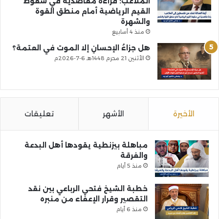
الملاعب: قراءة مقاصدية في سقوط
القيم الرياضية أمام منطق القوة
والشهرة
منذ 4 أسابيع
هل جزاءُ الإحسانِ إلا الموت في العتمة؟
الأثنين 21 محرم 1448هـ 6-7-2026م
الأخيرة
الأشهر
تعليقات
مباهلة بيزنطية يقودها أهل البدعة
والفرقة
منذ 5 أيام
خطبة الشيخ فتحي الرباعي بين نقد
التقصير وقرار الإعفاء من منبره
منذ 6 أيام