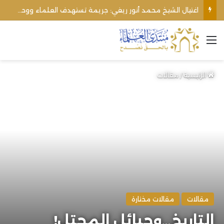
اغتيال الشيخ محمد أنور ريغي: جريمة تستهدف العلماء ووحدة المجتمع
القائمة
الرئيسية
/
مقالات
مقالات
مقالات مختارة
التاريخ…وحبائل المحتل!