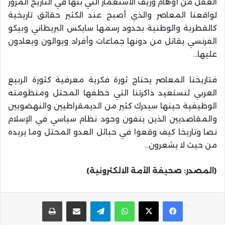
العقل من أوهام وزيف الاستعمار التي بثها في التاريخ المزور
لواقعنا المعاصر والذي أصبح عند الكثير حقائق تاريخية
كالقطرية والوطنية بحدود رسمها سايكس البريطاني وبيكو
الفرنسي يقاتل من دونها جماعات وأفراد ويوالون ويعادون
عليها…
فتاريخنا المعاصر يحتاج ثورة فكرية معرفية كثورة الربيع
العربي لنستعيد ذاكرتنا التي خطفها المحتل ومنظومته
الوظيفية حينها سيدرك كثير من الديمقراطيين والنهضويين
والمقاصديين الذين ينفون وجود نظام سياسي في الإسلام
نصا وتاريخا كيف وقعوا في حبائل العدو المحتل وما يريده
من حيث لا يشعرون…
(المصدر: صحيفة الأمة الالكترونية)
واتساب
تيلقرام
مشاركة عبر البريد
طباعة