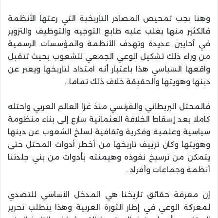
وهنا يجب تمحيص المصادر التاريخية التي رعتها الأنظمة
فالكثير منها يغلب عليه طابع التوجيه والتوظيف والتزوير
في آحايين عديدة وتهدف الأنظمة والمؤسسات الرسمية
من وراء ذلك تشكيل الوعي الجمعي للشعوب بحيث تتقبل
واقعها السياسي هذا باعتبار أنه امتداد لتاريخها ويعبر عن
دينها وهويتها والحقيقة خلاف ذلك تماما…
فالمحتل البريطاني والفرنسي منذ غزا العالم العربي واحتله
كاملا بعد إسقاط الخلافة العثمانية سارع إلى بناء منظومة
سياسية وعلمية وفكرية وثقافية لسلخ الشعوب عن دينها
وهويتها وكان تزييف تاريخها من أخطر أدوات المحتل حتى
يتمكن من ترسيخ نفوذه وهيمنته بأدوات من بني جلدتنا
أنظمة وجماعات وأفراد…
إن معرفة حقائق تاريخنا هي المدخل الأساسي للتصدي
لمعركة الوعي في إطار الثورة العربية وهذا يتطلب تحرير