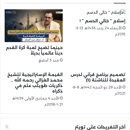
إسلام ” خالي الدسم ” !
الأربعاء 24 رجب 1436هـ 13-5-
2015م
حينما تصبح لعبة كرة القدم
ديناً عالمياً بديلاً
منذ 3 أسابيع
تصميم برنامج قرآني لدرس
القيمة الإستراتيجية للشيخ
العقيدة للناشئة (1)
محمد الغزالي رحمه الله ..
ذكريات طويلب علم في
الأحد 29 ذو الحجة 1442هـ 8-8-
ذكراه
2021م
الأحد 4 جمادى الأولى 1439هـ
21-1-2018م
آخر التغريدات على تويتر