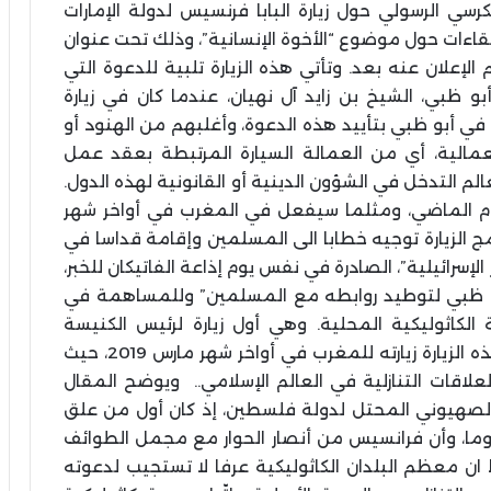
كان يوم 7/12/2018 ما أكده الكرسي الرسولي حول زيارة البابا فرنسيس لدولة الإمارات
راير 2019، حيث سيقوم بلقاءات حول موضوع “الأخوة الإنسانية”، وذلك تحت عنوان
م الإعلان عنه بعد. وتأتي هذه الزيارة تلبية للدعوة التي
بو ظبي، الشيخ بن زايد آل نهيان، عندما كان في زيارة
 في أبو ظبي بتأييد هذه الدعوة، وأغلبهم من الهنود أو
لعمالية، أي من العمالة السيارة المرتبطة بعقد عمل
لم التدخل في الشؤون الدينية أو القانونية لهذه الدول.
عام الماضي، ومثلما سيفعل في المغرب في أواخر شهر
ن برنامج الزيارة توجيه خطابا الى المسلمين وإقامة قداسا في
لإسرائيلية”، الصادرة في نفس يوم إذاعة الفاتيكان للخبر،
هب الى أبو ظبي لتوطيد روابطه مع المسلمين” وللمساهمة في
 الكاثوليكية المحلية. وهي أول زيارة لرئيس الكنيسة
الكاثوليكية في الجزيرة العربية. وأنه ستسبق هذه الزيارة زيارته للمغرب في أواخر شهر مارس 2019، حيث
لاقات التنازلية في العالم الإسلامي.. ويوضح المقال
الصهيوني المحتل لدولة فلسطين، إذ كان أول من علق
روما، وأن فرانسيس من أنصار الحوار مع مجمل الطوائف
ظ ان معظم البلدان الكاثوليكية عرفا لا تستجيب لدعوته