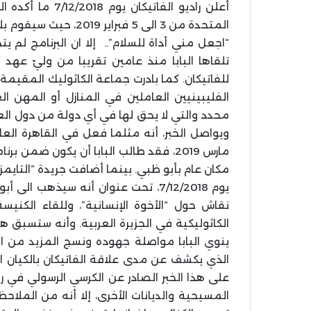
أعلن راديو الفاتي
المتحدة من 3 الى 5 فب
“اجعل مني أداة للسلام”.. إلا ان البرنامج لم يت
تلقاها البابا منذ عامين تقريبا من وليّ عهد أ
للفاتيكان. كما بادرت جماعة الكاثوليك المقيمة
الفليبينيين العاملين في المنازل أو المهن ا
محدد والتي لا يحق لها في أي دولة من دول العا
ويواصل الخبر، أنه مثلما فعل في القاهرة ال
مارس 2019، فقد طالب البابا أن يكون ضم
مكان عام بأبو ظبي. بينما أضافت جريدة “التايمز ا
يوم 7/12/2018، تحت عنوان أنه سيذ
نقاش حول “الأخوة الإنسانية”، وللقاء الكنيسة
ينوي البابا مواصلة جهوده ونسج المزيد من الع
الذي يكشف عن مدى علاقة الفاتيكان بالكيان 
على هذا الخبر الصادر عن الكرسي الرسولي في 
المسيحية والديانات الأخرى، إلا أنه من الملاح