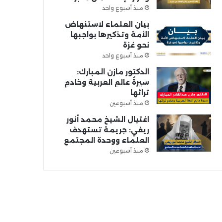
منذ أسبوع واحد
بيان العلماء لاستنهاض
الأمة وتذكيرها بواجبها
نحو غزة
منذ أسبوع واحد
الدكتور مازن المبارك:
سيرةُ عالمِ العربية وخادمِ
تراثها
منذ أسبوعين
اغتيال الشيخ محمد أنور
ريغي: جريمة تستهدف
العلماء ووحدة المجتمع
منذ أسبوعين