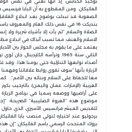
توحيد الكنائس، إذ انها تعني في نفس الوقت 
الفاتيكان. ومن المقطوع به أن البابا فرنسيس مصر
بنديكت 16 في نفس ذلك العام والمعروف 
الصلاة والسلام “لم يأت إلا بأشياء شريرة ولا إ
الاسلام والعنف. مما تسبب آنذاك في اندلاع مظا
يعتمد على ما يقوم به مجلس الحوار بين الأديان
الثاني سنة 1965. وترأسه الكاردينال
أصداء توابعها التنازلية حتى يومنا هذا.. وقد 
الزيارة بأنها “سوف تقوي روابط علاقاتنا وفهمنا
معا للحفاظ على السلام وبنائه بين الأمم”.. كم
العربية (الإمارات، عمان واليمن)، بالترحيب بكرم
موضوع هذه “الغزوة الصليبية” الصريحة: “إ
للقديس المبشر فرانسيس الأسيزي، الذي حاول ت
بروك، المتحدث الرسمي باسم الفاتيكان: “إن هذه 