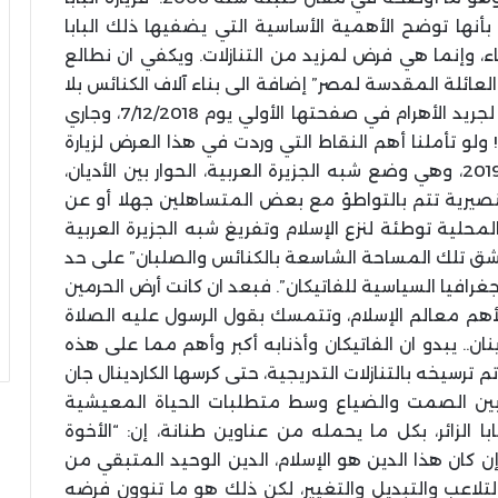
أنها توضح الأهمية الأساسية التي يضفيها ذلك البابا
قاء، وإنما هي فرض لمزيد من التنازلات. ويكفي ان نطالع
العائلة المقدسة لمصر” إضافة الى بناء آلاف الكنائس بلا
تراخيص وقد تم تقنين وضع 508 كنيسة وفقا لجريد الأهرام في صفحتها الأولي يوم 7/12/2018، وجاري
ا ترخيص!! ولو تأملنا أهم النقاط التي وردت في هذا العرض لزيارة
البابا فرانسيس للإمارات في مطلع شهر فبراير 2019، وهي وضع شبه الجزيرة العربية، الحوار بين الأديان،
 تنصيرية تتم بالتواطؤ مع بعض المتساهلين جهلا أو عن
لمحلية توطئة لنزع الإسلام وتفريغ شبه الجزيرة العربية
ورشق تلك المساحة الشاسعة بالكنائس والصلبان” على حد
لجغرافيا السياسية للفاتيكان”. فبعد ان كانت أرض الحرمين
أهم معالم الإسلام، وتتمسك بقول الرسول عليه الصلاة
ان.. يبدو ان الفاتيكان وأذنابه أكبر وأهم مما على هذه
تم ترسيخه بالتنازلات التدريجية، حتى كرسها الكاردينال جان
صل بين الصمت والضياع وسط متطلبات الحياة المعيشية
ا الزائر، بكل ما يحمله من عناوين طنانة، إن: “الأخوة
 إن كان هذا الدين هو الإسلام، الدين الوحيد المتبقي من
بالتلاعب والتبديل والتغيير، لكن ذلك هو ما تنوون فرضه