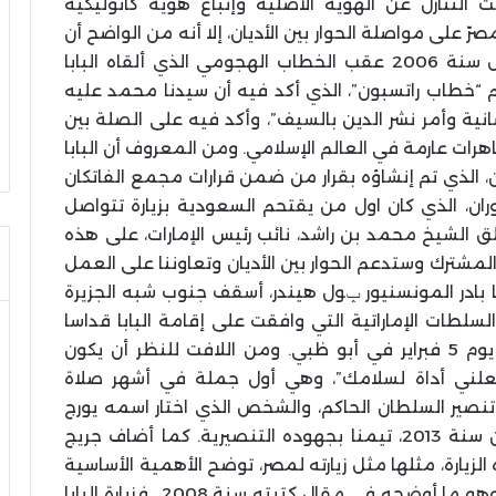
التنازل عن الهوية الأصلية وإتّباع هوية كاثوليكية
ّ على مواصلة الحوار بين الأديان، إلا أنه من الواضح أن
الصعوبة قد تبدلت بوضوح بعد اندلاع القلاقل سنة 2006 عقب الخطاب الهجومي الذي ألقاه البابا
باسم “خطاب راتسبون”، الذي أكد فيه أن سيدنا محمد عليه
نسانية وأمر نشر الدين بالسيف”، وأكد فيه على الصلة بين
هرات عارمة في العالم الإسلامي. ومن المعروف أن البابا
، الذي تم إنشاؤه بقرار من ضمن قرارات مجمع الفاتكان
 جان لوي توران، الذي كان اول من يقتحم السعودية بزيارة تتواصل
علق الشيخ محمد بن راشد، نائب رئيس الإمارات، على هذه
 المشترك وستدعم الحوار بين الأديان وتعاوننا على العمل
ا بادر المونسنيور ݒول هيندر، أسقف جنوب شبه الجزيرة
 السلطات الإماراتية التي وافقت على إقامة البابا قداسا
على أراضيها ووضعه رسميا في برنامج الزيارة يوم 5 فبراير في أبو ظبي. ومن اللافت للنظر أن يكون
جعلني أداة لسلامك”، وهي أول جملة في أشهر صلاة
نصير السلطان الحاكم، والشخص الذي اختار اسمه يورج
برجوليو عند اختياره لتولي منصب بابا الفاتيكان سنة 2013، تيمنا بجهوده التنصيرية. كما أضاف جريج
الزيارة، مثلها مثل زيارته لمصر، توضح الأهمية الأساسية
التي يضفيها البابا فرانسيس للحوار بين الأديان ،وهو ما أوضحه في مقال كتبته سنة 2008. فزيارة البابا