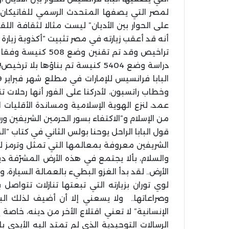
لمصر التي يصفها المتحدث الرسمي للفاتيكان ب
على الحوار بين الأديان” ليست مثالا لثقافة الل
أنه قد أعقب زيارته في مصر تثبيت “أكذوبة زيارة 
دراسة وضع 5404 كنيسة تم بناؤها بل
وخطاب راتسبون، لأدركنا على الفور أنها رحلات
عمد، لنزع الهوية الإسلامية ومساندة الأقليات ا
من الإسلام و”الاكتفاء بسور الحرمين الشريفين 
قول البابا الراحل يوحنا بولس الثاني في كتاب “ا
الشريفين معروفة بمعالمها التي تمثل وترمز ل
والسلام، بألا يجتمع في هذه الأرض المشرّفة دين
الأرض.. لقد بدأ الغزو البطيء بالعمالة السيارة، و
لوي توران بزيارته التي تبعتها تنازلات تتوا
وصراعاتها.. ولا يسعني إلا أن أضيف لذلك الباب
الإنسانية” لا تعني اقتلاع الأخر من دينه، خاصة
الرسالات التوحيدية الذي لم تمتد اليه الأيدي 