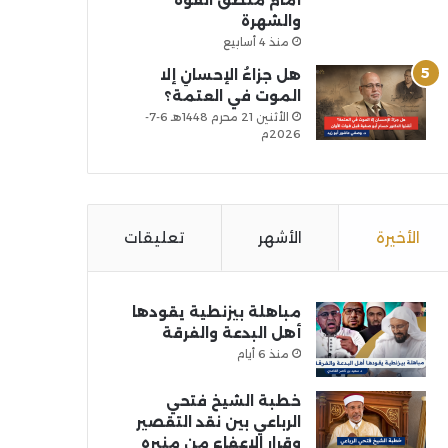
أمام منطق القوة
والشهرة
منذ 4 أسابيع
هل جزاءُ الإحسانِ إلا
الموت في العتمة؟
الأثنين 21 محرم 1448هـ 6-7-
2026م
الأخيرة
الأشهر
تعليقات
مباهلة بيزنطية يقودها
أهل البدعة والفرقة
منذ 6 أيام
خطبة الشيخ فتحي
الرباعي بين نقد التقصير
وقرار الإعفاء من منبره