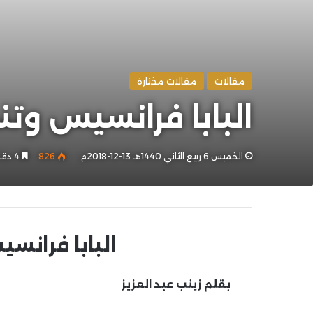
مقالات
مقالات مختارة
البابا فرانسيس وتن
الخميس 6 ربيع الثاني 1440هـ 13-12-2018م
826
4 دقائق
البابا فرانس
بقلم زينب عبد العزيز