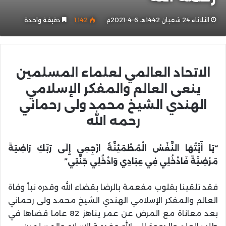
الثلاثاء 24 شعبان 1442هـ 6-4-2021م
1٬142
دقيقة واحدة
الاتحاد العالمي لعلماء المسلمين
ينعى العالم والمفكر الإسلامي
الهندي الشيخ محمد ولى رحماني
رحمه الله
“يَا أَيَّتُهَا النَّفْسُ الْمُطْمَئِنَّةُ ارْجِعِي إِلَى رَبِّكِ رَاضِيَةً
مَرْضِيَّةً فَادْخُلِي فِي عِبَادِي وَادْخُلِي جَنَّتِي”
فقد تلقينا بقلوب مفعمة بالرضا بقضاء الله وقدره نبأ وفاة
العالم والمفكر الإسلامي الهندي الشيخ محمد ولى رحماني
بعد معاناة مع المرض عن عمر يناهز 82 عاما قضاها في