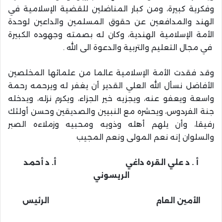
وفكرية كبيرة، ومن كبار المناضلين للقضية الإسلامية في
الهند والمدافعين عن حقوق المسلمين والداعين لوحدة
الأمة الإسلامية الهندية، وكان له بصمته وجهوده الكبيرة
في مجال التعليم والتربية والدعوة الى الله .
وقد فقدت الأمة الإسلامية عالما من علمائها المخلصين
الأفاضل نسأل الله العلي القدير أن يغفر له ويرحمه رحمة
واسعة ويعفو عنه، ويجزيه خير الجزاء، ويكرم نزله، ويدخله
جنة الفردوس، ويحشره مع النبيين والصديقين وحسن أولئك
رفيقا، وأن يلهم أهله وذويه ومحبيه وزملاءه الصبر
والسلوان إنه نعم المولى ونعم المجيب
أ . د علي القره داغي أ. د أحمد
الريسوني
الأمين العام الرئيس