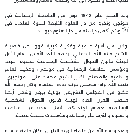
طلب العلم والدعوة إلى الله وخدمة الإسلام والمسلمين.
ولد الشيخ عام 1942، درس في الجامعة الرحمانية في
مونجير، وتخرج من دار العلوم التابعة لندوة العلماء في
لُكْنَاوْ، ثم أكمل دراسته من دار العلوم ديوبند.
وكان من أسرة علمية وفكرية كبيرة فهو نجل فضيلة
الشیخ منة اللّٰہ الرحماني رحمه اللّٰہ- الأمین العام الأول
لهيئة قانون الأحوال الشخصية الإسلامية لعموم الهند،
ومؤسس الجامعة الرحمانية في مونجير ، وحفيد العالم
والداعية والمصلح الکبیر الشيخ محمد علی المونجیري-
طیب اللّٰہ ثراہ- مؤسس حرکة ندوة العلماء ،وكان رحمه الله
عضو في المجلس التشريعي بولاية بيهار، وشغل أيضا
منصب الأمين العام لهيئة قانون الأحوال الشخصية
الإسلامية لعموم الهند ،كما شغل العديد من المناصب
والمهام و اشرف على معاهد ومؤسسات علمية عديدة.
ويعد رحمه الله من علماء الهند البارزين، وكان قامة علمية