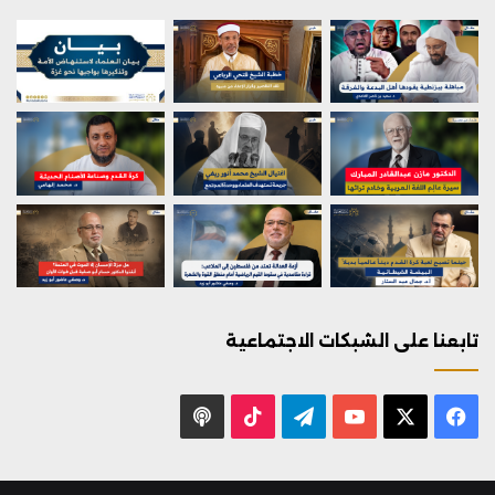
تابعنا على الشبكات الاجتماعية
X
فيسبوك
يوتيوب
تيلقرام
‫TikTok
بودكاست